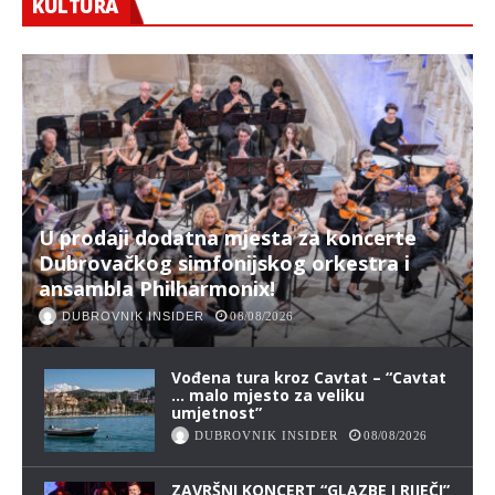
KULTURA
U prodaji dodatna mjesta za koncerte
Dubrovačkog simfonijskog orkestra i
ansambla Philharmonix!
DUBROVNIK INSIDER
08/08/2026
Vođena tura kroz Cavtat – “Cavtat
… malo mjesto za veliku
umjetnost”
DUBROVNIK INSIDER
08/08/2026
ZAVRŠNI KONCERT “GLAZBE I RIJEČI”