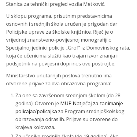
Stanica za tehnički pregled vozila Metković.
U sklopu programa, prisutnim predstavnicima
osnovnih i srednjih škola uručen je prigodan dar
Policijske uprave za školske knjižnice. Riječ je o
vrijednoj znanstveno-povijesnoj monografiji o
Specijalnoj jedinici policije „Grof“ iz Domovinskog rata,
koja će učenicima služiti kao trajan izvor znanja i
podsjetnik na povijesni doprinos ove postrojbe.
Ministarstvo unutarnjih poslova trenutno ima
otvorene prijave za dva obrazovna programa:
Za one sa završenom srednjom školom (do 28
godina): Otvoren je
MUP Natječaj za zanimanje
policajac/policajka
za Program srednjoškolskog
obrazovanja odraslih. Prijave su otvorene do
krajeva kolovoza.
Za učenike srednjih škola (do 19 godina): Ako