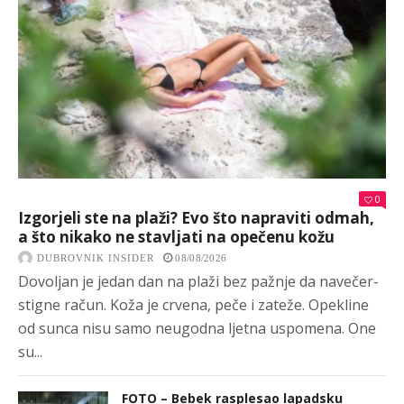
0
Izgorjeli ste na plaži? Evo što napraviti odmah,
a što nikako ne stavljati na opečenu kožu
DUBROVNIK INSIDER
08/08/2026
Dovoljan je jedan dan na plaži bez pažnje da navečer-
stigne račun. Koža je crvena, peče i zateže. Opekline
od sunca nisu samo neugodna ljetna uspomena. One
su...
FOTO – Bebek rasplesao lapadsku