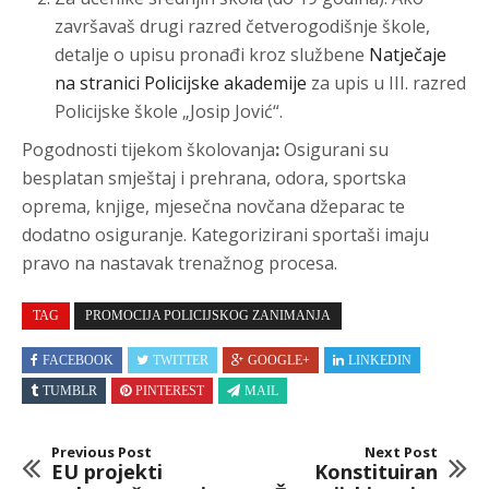
završavaš drugi razred četverogodišnje škole,
detalje o upisu pronađi kroz službene
Natječaje
na stranici Policijske akademije
za upis u III. razred
Policijske škole „Josip Jović“.
Pogodnosti tijekom školovanja
:
Osigurani su
besplatan smještaj i prehrana, odora, sportska
oprema, knjige, mjesečna novčana džeparac te
dodatno osiguranje. Kategorizirani sportaši imaju
pravo na nastavak trenažnog procesa.
TAG
PROMOCIJA POLICIJSKOG ZANIMANJA
FACEBOOK
TWITTER
GOOGLE+
LINKEDIN
TUMBLR
PINTEREST
MAIL
Previous Post
Next Post
EU projekti
Konstituiran