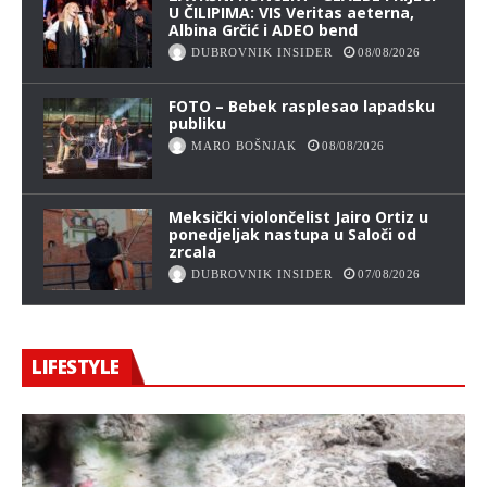
U ČILIPIMA: VIS Veritas aeterna,
Albina Grčić i ADEO bend
DUBROVNIK INSIDER
08/08/2026
FOTO – Bebek rasplesao lapadsku
publiku
MARO BOŠNJAK
08/08/2026
Meksički violončelist Jairo Ortiz u
ponedjeljak nastupa u Saloči od
zrcala
DUBROVNIK INSIDER
07/08/2026
LIFESTYLE