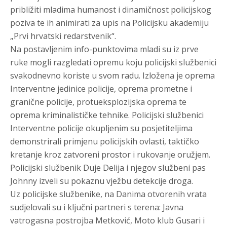
približiti mladima humanost i dinamičnost policijskog
poziva te ih animirati za upis na Policijsku akademiju
„Prvi hrvatski redarstvenik“.
Na postavljenim info-punktovima mladi su iz prve
ruke mogli razgledati opremu koju policijski službenici
svakodnevno koriste u svom radu. Izložena je oprema
Interventne jedinice policije, oprema prometne i
granične policije, protueksplozijska oprema te
oprema kriminalističke tehnike. Policijski službenici
Interventne policije okupljenim su posjetiteljima
demonstrirali primjenu policijskih ovlasti, taktičko
kretanje kroz zatvoreni prostor i rukovanje oružjem.
Policijski službenik Duje Delija i njegov službeni pas
Johnny izveli su pokaznu vježbu detekcije droga.
Uz policijske službenike, na Danima otvorenih vrata
sudjelovali su i ključni partneri s terena: Javna
vatrogasna postrojba Metković, Moto klub Gusari i