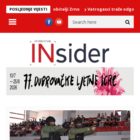
rstio peto dijete u obitelji Zrno
Vatrogasci traže odgovore o s
POSLJEDNJE VIJESTI