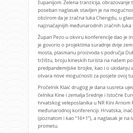
županijom. Zelena tranzicija, obrazovanje 
poseban naglasak stavljen je na mogućnost 
obzirom da je zračna luka Chengdu, u glav
najznačajnijih međunarodnih zračnih luka u
Župan Pezo u okviru konferencije dao je i
je govorio o projektima suradnje dvije ze
mosta, plasmanu proizvoda s područja Du
tržištu, broju kineskih turista na našem po
predpandemijske brojke, kao i o ukidanju vi
otvara nove mogućnosti za posjete ovoj turi
Pročelnik Klaić drugog je dana susreta uje
čelnika Kine i zemalja Srednje i Istočne Eu
hrvatskog veleposlanika u NR Kini Arnom Fe
međunarodnoj konferenciji. Hrvatska, ina
(poznatom i kao “16+1”), a naglasak je na s
prometu.