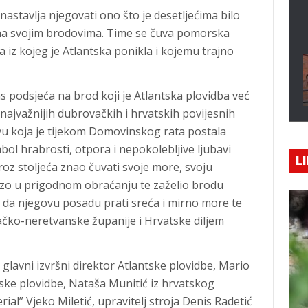
astavlja njegovati ono što je desetljećima bilo
na svojim brodovima. Time se čuva pomorska
aja iz kojeg je Atlantska ponikla i kojemu trajno
 podsjeća na brod koji je Atlantska plovidba već
od najvažnijih dubrovačkih i hrvatskih povijesnih
vu koja je tijekom Domovinskog rata postala
ol hrabrosti, otpora i nepokolebljive ljubavi
LI
roz stoljeća znao čuvati svoje more, svoju
Pezo u prigodnom obraćanju te zaželio brodu
, da njegovu posadu prati sreća i mirno more te
ko-neretvanske županije i Hrvatske diljem
glavni izvršni direktor Atlantske plovidbe, Mario
ke plovidbe, Nataša Munitić iz hrvatskog
ial” Vjeko Miletić, upravitelj stroja Denis Radetić