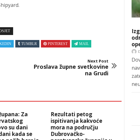
Shipyard.
Izg
OSJET
odm
op
KEDIN
TUMBLR
PINTEREST
MAIL
Dov
Next Post
Proslava župne svetkovine
nav
na Grudi
zat
neu
 župana: Za
Rezultati petog
rvatskog
ispitivanja kakvoće
ovo su dani
mora na području
dani kada se
Dubrovačko-