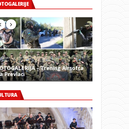
OTOGALERIJE
OTOGALERIJA – Trening Airsofta
a Prevlaci
FOTO – 1054.
ULTURA