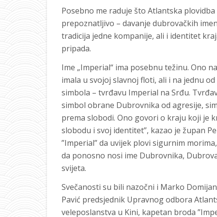
Posebno me raduje što Atlantska plovidba n
prepoznatljivo – davanje dubrovačkih ime
tradicija jedne kompanije, ali i identitet kr
pripada.
Ime „Imperial“ ima posebnu težinu. Ono nas
imala u svojoj slavnoj floti, ali i na jednu 
simbola – tvrđavu Imperial na Srđu. Tvrđa
simbol obrane Dubrovnika od agresije, simb
prema slobodi. Ono govori o kraju koji je k
slobodu i svoj identitet”, kazao je župan 
”Imperial” da uvijek plovi sigurnim morima
da ponosno nosi ime Dubrovnika, Dubrovač
svijeta.
Svečanosti su bili nazočni i Marko Domijan 
Pavić predsjednik Upravnog odbora Atlants
veleposlanstva u Kini, kapetan broda ”Imper