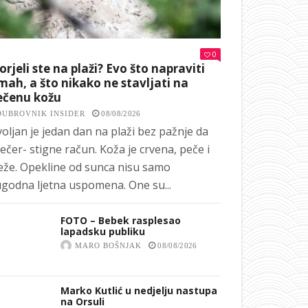
0
orjeli ste na plaži? Evo što napraviti
ah, a što nikako ne stavljati na
ečenu kožu
DUBROVNIK INSIDER
08/08/2026
oljan je jedan dan na plaži bez pažnje da
ečer- stigne račun. Koža je crvena, peče i
eže. Opekline od sunca nisu samo
godna ljetna uspomena. One su...
FOTO – Bebek rasplesao
lapadsku publiku
MARO BOŠNJAK
08/08/2026
Marko Kutlić u nedjelju nastupa
na Orsuli