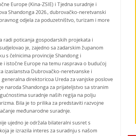
točne Europe (Kina-ZSIE) i Tjedna suradnje i
dova Shandonga 2026., dubrovačko-neretvanski
pravnog odjela za poduzetništvo, turizam i more
a radi poticanja gospodarskih projekata i
sudjelovao je, zajedno sa zadarskim županom
u s čelnicima provincije Shandong i
je i istočne Europe na temu rasprava o budućoj
za izaslanstva Dubrovačko-neretvanske i
, generalna direktoricoa Ureda za vanjske poslove
e naroda Shandonga za prijateljstvo sa stranim
gućnostima suradnje naših regija na polju
izma. Bila je to prilika za predstaviti razvojne
 jačanje međunarodne suradnje.
 ujedno je održala bilateralni susret s
oja je izrazila interes za suradnju s našom