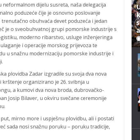
u neformalnom dijelu susreta, naša delegacija
U
nalno poduzeće čije je osnovno poslovanje
u, trenutačno obuhvaća devet poduzeća i jedan
s
Riječ je o sveobuhvatnoj grupi pomorske industrije s
gistiku, moderno ribarstvo, usluge inženjeringa
ulaganje i operacije morskog prijevoza te
idu u snažnu modernizaciju pomorske industrije i
i.
ska plovidba Zadar izgradile su svoja dva nova
i krštenje organizirano je 26. svibnja u
ongu, a kumovi dva nova broda, dubrovačko-
an Josip Bilaver, u okviru svečane ceremonije
bu.
put, mirno more i uspješnu plovidbu, ali i postati
već sada nosi snažnu poruku – poruku tradicije,