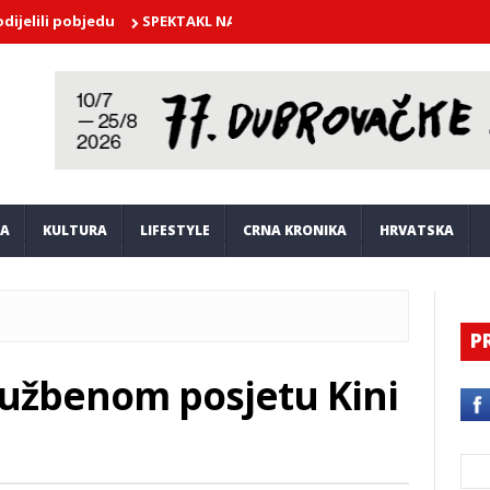
 pobjedu
SPEKTAKL NA NERETVI! Plenković se susreo s lađarima i 
JA
KULTURA
LIFESTYLE
CRNA KRONIKA
HRVATSKA
P
lužbenom posjetu Kini