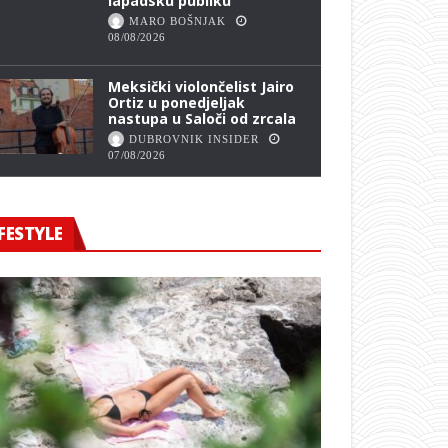
lapadsku publiku
MARO BOŠNJAK
08/08/2026
Meksički violončelist Jairo
Ortiz u ponedjeljak
nastupa u Saloči od zrcala
DUBROVNIK INSIDER
07/08/2026
FESTYLE