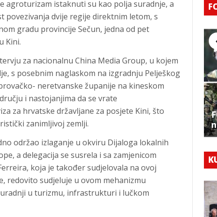
te agroturizam istaknuti su kao polja suradnje, a
F
povezivanja dvije regije direktnim letom, s
nom gradu provincije Sečun, jedna od pet
 Kini.
ntervju za nacionalnu China Media Group, u kojem
mlje, s posebnim naglaskom na izgradnju Pelješkog
brovačko- neretvanske županije na kineskom
dručju i nastojanjima da se vrate
za za hrvatske državljane za posjete Kini, što
F
stički zanimljivoj zemlji.
n
dno održao izlaganje u okviru Dijaloga lokalnih
rope, a delegacija se susrela i sa zamjenicom
K
rreira, koja je također sudjelovala na ovoj
če, redovito sudjeluje u ovom mehanizmu
uradnji u turizmu, infrastrukturi i lučkom