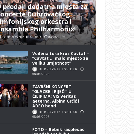
 prodaji dodatna mjesta za
koncerte Dubrovačkog
imfonijskog orkestra i
ansambla Philharmonix!
DUBROVNIK INSIDER
08/08/2026
Vođena tura kroz Cavtat –
“Cavtat … malo mjesto za
veliku umjetnost”
DUBROVNIK INSIDER
08/08/2026
ZAVRŠNI KONCERT
“GLAZBE I RIJEČI” U
ČILIPIMA: VIS Veritas
aeterna, Albina Grčić i
ADEO bend
DUBROVNIK INSIDER
08/08/2026
FOTO – Bebek rasplesao