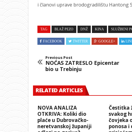
i članovi uprave brodogradilištu Hantong 
TAG
BLAŽ PEZO
DNŽ
KINA
SLUŽBENI P
FACEBOOK
TWITTER
GOOGLE+
LIN
Previous Post
NOĆAS ZATRESLO Epicentar
bio u Trebinju
RELATED ARTICLES
NOVA ANALIZA
Čestitka
OTKRIVA: Koliki dio
svakog h
plaće u Dubrovačko-
čovjeka 
neretvanskoj županiji
ponosa i 