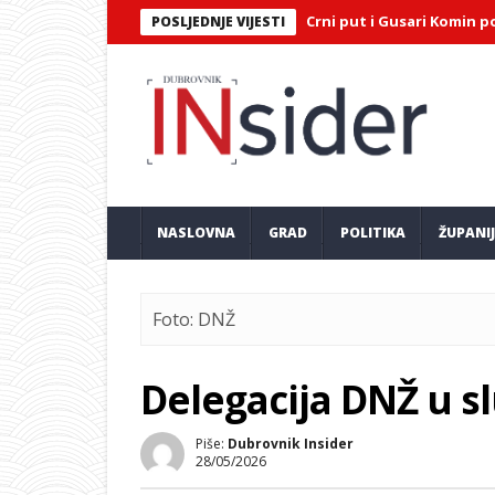
rojatna završnica Maratona lađa: Crni put i Gusari Komin podijelili
POSLJEDNJE VIJESTI
NASLOVNA
GRAD
POLITIKA
ŽUPANI
Foto: DNŽ
Delegacija DNŽ u s
Piše:
Dubrovnik Insider
28/05/2026