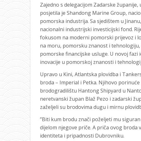
Zajedno s delegacijom Zadarske županije, 
posjetila je Shandong Marine Group, nacio
pomorska industrija. Sa sjedištem u Jinan
nacionalni industrijski investicijski fond. 
fokusom na moderni pomorski prijevoz i lo
na moru, pomorsku znanost i tehnologiju, 
pomorske financijske usluge. U novoj fazi 
inovacije u pomorskoj znanosti i tehnologij
Upravo u Kini, Atlantska plovidba i Tanker
broda – Imperial i Petka. Njihovo porinuće 
brodogradilištu Hantong Shipyard u Nant
neretvanski župan Blaž Pezo i zadarski žup
zaželjeli su brodovima dugu i mirnu plovid
”Biti kum brodu znači poželjeti mu siguran 
dijelom njegove priče. A priča ovog broda 
identiteta i pripadnosti Dubrovniku.