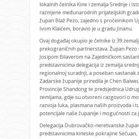
lokalnih čelnika Kine i zemalja Srednje i Is
razmjene međunarodnih prijateljskih gra
župan Blaž Pezo, zajedno s pročelnikom U
Ivom Klaićem, boravio je u gradu Jinanu.
Ovaj događaj okupio je čelnike iz 39 zemalj
prekograničnih partnerstava. Župan Pezo 
Josipom Bilaverom na Zajedničkom sastank
predstavnicima delegacija iz zemalja sredn
regionalnoj suradnji, a poseban sastanak 
Zadarske županije priredila je Chen Baiwei
Provincije Shandong te predsjednica Udrug
zemljama, gdje su otvoreni razgovori o mo
razvoja luka, plasmana naših proizvoda i tur
potencijale naše županije i mogućnosti za
Delegacija Dubrovačko-neretvanske županije
predstavnicima kineske pokrajine Sečuan, k