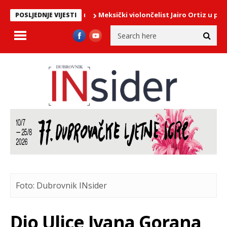
Meksički violončelist Jairo Ortiz u ponedjel
POSLJEDNJE VIJESTI
Foto: Dubrovnik INsider
Dio Ulice Ivana Gorana