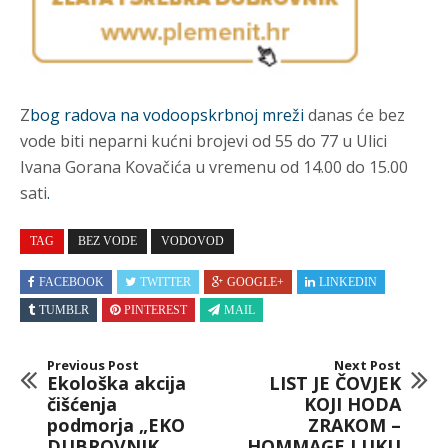
Z
bog radova na vodoopskrbnoj mreži
danas će bez
vode biti neparni kućni brojevi od 55 do 77 u Ulici
Ivana Gorana Kovačića u vremenu od 14.00 do 15.00
sati
.
TAG
BEZ VODE
VODOVOD
FACEBOOK
TWITTER
GOOGLE+
LINKEDIN
TUMBLR
PINTEREST
MAIL
Previous Post
Next Post
Ekološka akcija
LIST JE ČOVJEK
čišćenja
KOJI HODA
podmorja „EKO
ZRAKOM –
DUBROVNIK
HOMMAGE LUKU