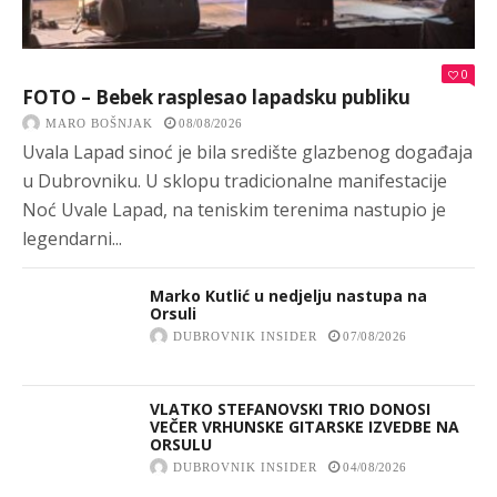
0
FOTO – Bebek rasplesao lapadsku publiku
MARO BOŠNJAK
08/08/2026
Uvala Lapad sinoć je bila središte glazbenog događaja
u Dubrovniku. U sklopu tradicionalne manifestacije
Noć Uvale Lapad, na teniskim terenima nastupio je
legendarni...
Marko Kutlić u nedjelju nastupa na
Orsuli
DUBROVNIK INSIDER
07/08/2026
VLATKO STEFANOVSKI TRIO DONOSI
VEČER VRHUNSKE GITARSKE IZVEDBE NA
ORSULU
DUBROVNIK INSIDER
04/08/2026