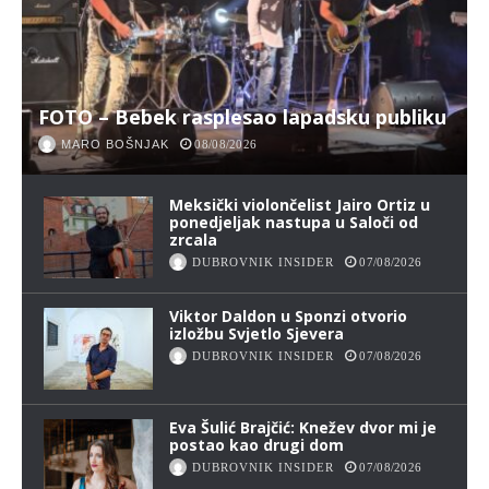
FOTO – Bebek rasplesao lapadsku publiku
MARO BOŠNJAK
08/08/2026
Meksički violončelist Jairo Ortiz u
ponedjeljak nastupa u Saloči od
zrcala
DUBROVNIK INSIDER
07/08/2026
Viktor Daldon u Sponzi otvorio
izložbu Svjetlo Sjevera
DUBROVNIK INSIDER
07/08/2026
Eva Šulić Brajčić: Knežev dvor mi je
postao kao drugi dom
DUBROVNIK INSIDER
07/08/2026