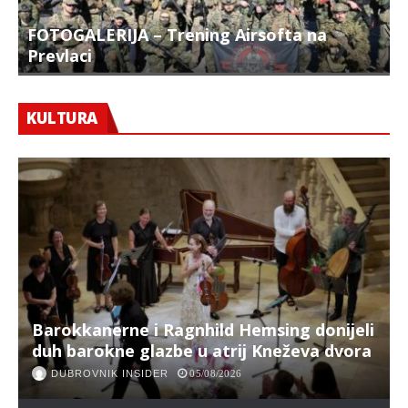
FOTOGALERIJA – Trening Airsofta na
Prevlaci
F
KULTURA
Barokkanerne i Ragnhild Hemsing donijeli
duh barokne glazbe u atrij Kneževa dvora
DUBROVNIK INSIDER
05/08/2026