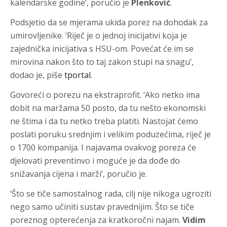
kalendarske godine’, poručio je
Plenković
.
Podsjetio da se mjerama ukida porez na dohodak za
umirovljenike. ‘Riječ je o jednoj inicijativi koja je
zajednička inicijativa s HSU-om. Povećat će im se
mirovina nakon što to taj zakon stupi na snagu’,
dodao je, piše
tportal
.
Govoreći o porezu na ekstraprofit. ‘Ako netko ima
dobit na maržama 50 posto, da tu nešto ekonomski
ne štima i da tu netko treba platiti. Nastojat ćemo
poslati poruku srednjim i velikim poduzećima, riječ je
o 1700 kompanija. I najavama ovakvog poreza će
djelovati preventinvo i moguće je da dođe do
snižavanja cijena i marži’, poručio je.
‘Što se tiče samostalnog rada, cilj nije nikoga ugroziti
nego samo učiniti sustav pravednijim. Što se tiče
poreznog opterećenja za kratkoročni najam.
Vidim