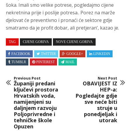
šoka. Imali smo velike potrese, pogledajmo cijene
nekretnina prije i poslije potresa.. Porez na marže
djelovat će preventivno i pronaći će sektore gdje
smatramo da je profit dobar, ali pretjeran’, kazao je.
TAG
CIJENE GORIVA
NOVE CIJENE GORIVA
FACEBOOK
TWITTER
GOOGLE+
LINKEDIN
TUMBLR
PINTEREST
MAIL
Previous Post
Next Post
Županiji predani
OBAVIJEST IZ
ključevi prostora
HEP-a:
Hrvatskih voda,
Pogledajte gdje
namijenjeni su
sve neće biti
daljnjem razvoju
struje u
Poljoprivredne i
ponedjeljak i
tehničke škole
utorak
Opuzen