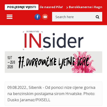
je djevojke mokrile nasred Pila!
Barokkanerne i Ragnhild Hems
POSLJEDNJE VIJESTI
09.08.2022., Sibenik - Od ponoci nize cijene goriva
na benzinskim postajama sirom Hrvatske. Photo:
Dusko Jaramaz/PIXSELL