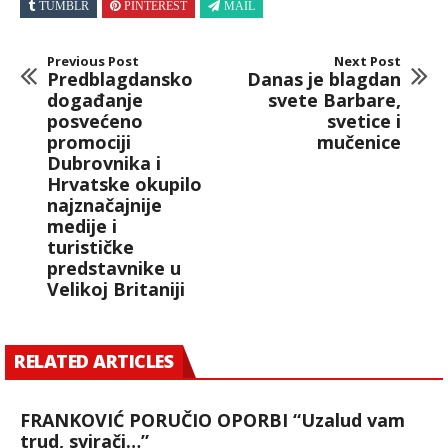
TUMBLR
PINTEREST
MAIL
Previous Post
Next Post
Predblagdansko
Danas je blagdan
događanje
svete Barbare,
posvećeno
svetice i
promociji
mučenice
Dubrovnika i
Hrvatske okupilo
najznačajnije
medije i
turističke
predstavnike u
Velikoj Britaniji
RELATED ARTICLES
FRANKOVIĆ PORUČIO OPORBI “Uzalud vam
trud, svirači…”