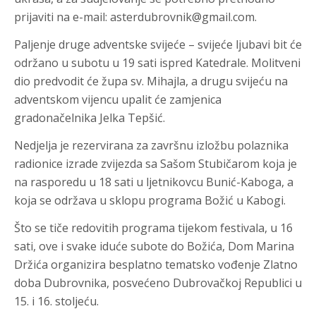
prijaviti na e-mail: asterdubrovnik@gmail.com.
Paljenje druge adventske svijeće – svijeće ljubavi
bit će
održano u subotu
u 19 sati ispred Katedrale
. Molitveni
dio predvodit će župa sv. Mihajla, a drugu svijeću na
adventskom vijencu upalit će zamjenica
gradonačelnika Jelka Tepšić.
Nedjelja je rezervirana za
završnu izložbu polaznika
radionice izrade zvijezda sa Sašom Stubičarom
koja je
na rasporedu
u 18 sati u ljetnikovcu Bunić-Kaboga
, a
koja se održava u sklopu programa
Božić u Kabogi
.
Što se tiče redovitih programa tijekom festivala,
u 16
sati
, ove i svake iduće
subote
do Božića, Dom Marina
Držića organizira besplatno tematsko vođenje
Zlatno
doba Dubrovnika
, posvećeno Dubrovačkoj Republici u
15. i 16. stoljeću.