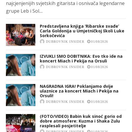
najcjenjenijih svjetskih gitarista i osnivača legendarne
grupe Leb i Sol....
Predstavljena knjiga ‘Ribarske svađe’
Carla Goldonija u Umjetničkoj školi Luke
Sorkočevića
DUBROVNIK INSIDER
01/08/2026
IZVUKLI SMO DOBITNIKA: Evo tko ide na
koncert Miach i Pekija na Orsuli
DUBROVNIK INSIDER
01/08/2026
NAGRADNA IGRA! Poklanjamo dvije
ulaznice za koncert Miach i Pekija na
Orsuli!
DUBROVNIK INSIDER
01/08/2026
(FOTO/VIDEO) Babin kuk sinoć gorio od
dobre atmosfere: Kuzma i Shaka Zulu
rasplesali posjetitelje
DUBROVNIK INSIDER
01/08/2026