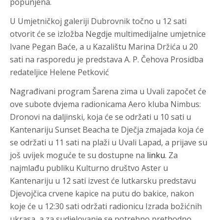
popunjena.
U Umjetničkoj galeriji Dubrovnik točno u 12 sati
otvorit će se izložba
Negdje
multimedijalne umjetnice
Ivane Pegan Baće, a u Kazalištu Marina Držića u 20
sati na rasporedu je predstava A. P. Čehova
Prosidba
redateljice Helene Petković
Nagrađivani program
Šarena zima u Uvali
započet će
ove subote dvjema radionicama Aero kluba Nimbus:
Dronovi na daljinski
, koja će se održati
u 10 sati u
Kantenariju Sunset Beacha
te
Dječja zmajada
koja će
se održati
u 11 sati na plaži u Uvali Lapad
, a prijave su
još uvijek moguće te su dostupne na
linku
. Za
najmlađu publiku Kulturno društvo Aster
u
Kantenariju u 12 sati
izvest će lutkarsku predstavu
Djevojčica crvene kapice na putu do bakice
, nakon
koje će
u 12:30 sati
održati radionicu
Izrada božićnih
ukrasa
,
a za sudjelovanje se potrebno prethodno