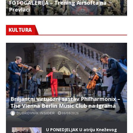
FOTOGALERIJA – Trening Airsofta na
Prevlaci
F
KULTURA
Briljantni virtuozni sastav Philharmonix –
The Vienna Berlin Music Club na Igrama
DUBROVNIK INSIDER
06/08/2026
U PONEDJELJAK U atriju Kneževog