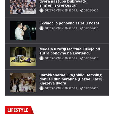
dvora nastupa Dubrovački
simfonijski orkestar
DUBROVNIK INSIDER
06/08/2026
Ekvinocijo ponovno stiže u Posat
DUBROVNIK INSIDER
06/08/2026
Medeja u režiji Martina Kušeja od
sutra ponovno na Lovrjencu
DUBROVNIK INSIDER
06/08/2026
Barokkanerne i Ragnhild Hemsing
donijeli duh barokne glazbe u atrij
Kneževa dvora
DUBROVNIK INSIDER
05/08/2026
LIFESTYLE