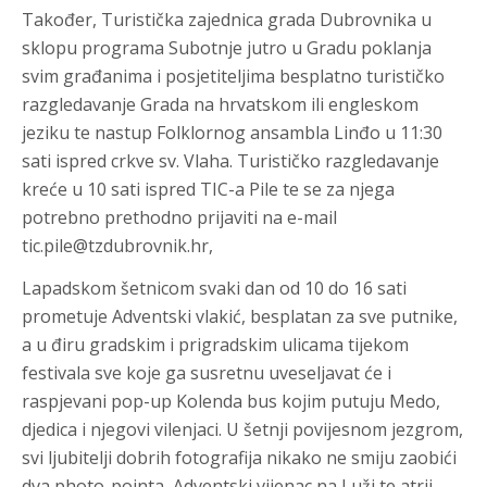
Također, Turistička zajednica grada Dubrovnika u
sklopu programa
Subotnje jutro u Gradu
poklanja
svim građanima i posjetiteljima besplatno turističko
razgledavanje Grada na hrvatskom ili engleskom
jeziku te nastup Folklornog ansambla Linđo
u 11:30
sati ispred crkve sv. Vlaha
. Turističko razgledavanje
kreće
u 10 sati ispred TIC-a Pile
te se za njega
potrebno prethodno prijaviti na e-mail
tic.pile@tzdubrovnik.hr,
Lapadskom šetnicom svaki dan od 10 do 16 sati
prometuje
Adventski vlakić
, besplatan za sve putnike,
a u điru gradskim i prigradskim ulicama tijekom
festivala sve koje ga susretnu uveseljavat će i
raspjevani
pop-up Kolenda bus
kojim putuju Medo,
djedica i njegovi vilenjaci. U šetnji povijesnom jezgrom,
svi ljubitelji dobrih fotografija nikako ne smiju zaobići
dva photo-pointa,
Adventski vijenac na Luži
te
atrij