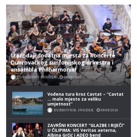
U prodaji dodatna mjesta za koncerte
Dubrovačkog simfonijskog orkestra i
ansambla Philharmonix!
DUBROVNIK INSIDER
08/08/2026
Vođena tura kroz Cavtat – “Cavtat
… malo mjesto za veliku
umjetnost”
DUBROVNIK INSIDER
08/08/2026
ZAVRŠNI KONCERT “GLAZBE I RIJEČI”
U ČILIPIMA: VIS Veritas aeterna,
Albina Grčić i ADEO bend