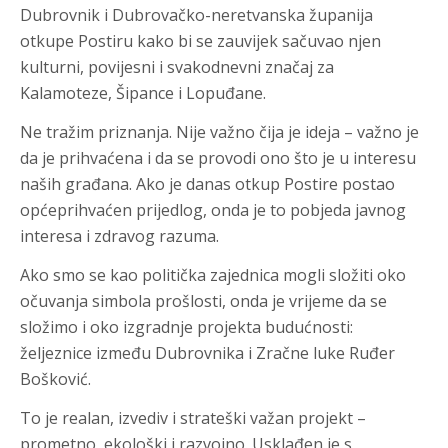
Dubrovnik i Dubrovačko-neretvanska županija
otkupe Postiru kako bi se zauvijek sačuvao njen
kulturni, povijesni i svakodnevni značaj za
Kalamoteze, Šipance i Lopuđane.
Ne tražim priznanja. Nije važno čija je ideja – važno je
da je prihvaćena i da se provodi ono što je u interesu
naših građana. Ako je danas otkup Postire postao
općeprihvaćen prijedlog, onda je to pobjeda javnog
interesa i zdravog razuma.
Ako smo se kao politička zajednica mogli složiti oko
očuvanja simbola prošlosti, onda je vrijeme da se
složimo i oko izgradnje projekta budućnosti:
željeznice između Dubrovnika i Zračne luke Ruđer
Bošković.
To je realan, izvediv i strateški važan projekt –
prometno, ekološki i razvojno. Usklađen je s