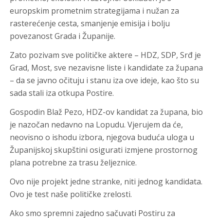
europskim prometnim strategijama i nužan za
rasterećenje cesta, smanjenje emisija i bolju
povezanost Grada i Županije.
Zato pozivam sve političke aktere – HDZ, SDP, Srđ je
Grad, Most, sve nezavisne liste i kandidate za župana
– da se javno očituju i stanu iza ove ideje, kao što su
sada stali iza otkupa Postire.
Gospodin Blaž Pezo, HDZ-ov kandidat za župana, bio
je nazočan nedavno na Lopudu. Vjerujem da će,
neovisno o ishodu izbora, njegova buduća uloga u
Županijskoj skupštini osigurati izmjene prostornog
plana potrebne za trasu željeznice.
Ovo nije projekt jedne stranke, niti jednog kandidata.
Ovo je test naše političke zrelosti.
Ako smo spremni zajedno sačuvati Postiru za