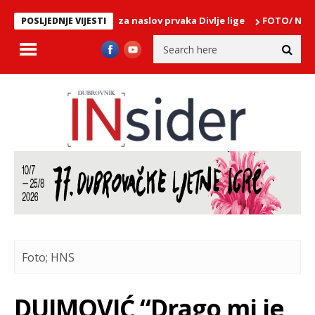
a i FUN H2O Mlini za naslov prvaka Divlje lige
FOTO/ Na Pelinama
POSLJEDNJE VIJESTI
Foto; HNS
DUJMOVIĆ “Drago mi je