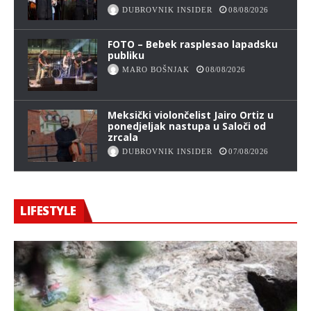
DUBROVNIK INSIDER
08/08/2026
FOTO – Bebek rasplesao lapadsku
publiku
MARO BOŠNJAK
08/08/2026
Meksički violončelist Jairo Ortiz u
ponedjeljak nastupa u Saloči od
zrcala
DUBROVNIK INSIDER
07/08/2026
LIFESTYLE