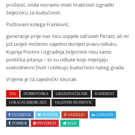
prošlost, onda moramo imati hrabrosti izgraditi
željeznicu za budućnost.
Poštovani kolega Franković,
generacije prije nas nisu uspjele sačuvati Perast, ali mi
još uvijek možemo zajedno donijeti pravu odluku.
Kupnja Postire i izgradnja željeznice nisu samo
politička pitanja – to su odluke koje mijenjaju
svakodnevni život i oblikuju budućnost našeg grada.
Vrijeme je za zajednički iskorak.
TAG
DUBROVNIKA
GRADONAČELNIK
KANDIDAT
LOKALNI IZBORI 2025.
VALENTIN DUJMOVIĆ
FACEBOOK
TWITTER
GOOGLE+
LINKEDIN
TUMBLR
PINTEREST
MAIL