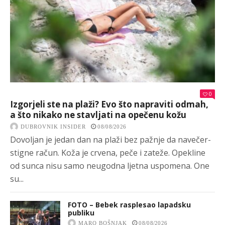
0
Izgorjeli ste na plaži? Evo što napraviti odmah,
a što nikako ne stavljati na opečenu kožu
DUBROVNIK INSIDER
08/08/2026
Dovoljan je jedan dan na plaži bez pažnje da navečer-
stigne račun. Koža je crvena, peče i zateže. Opekline
od sunca nisu samo neugodna ljetna uspomena. One
su...
FOTO – Bebek rasplesao lapadsku
publiku
MARO BOŠNJAK
08/08/2026