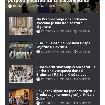
potpora poduzetnicima ‘kulturnjacima’
DUBROVNIK INSIDER
10/08/2026
Na Preobraženje Gospodinovo
svečano je bilo kod sestara u
Sigurate
DUBROVNIK INSIDER
10/08/2026
Biskup Relota na proslavi Gospe
Snježne u Cavtatu
DUBROVNIK INSIDER
09/08/2026
Dubrovački simfonijski orkestar uz
Christiana Vasqueza donosi
Brahmsa i Pärta u Knežev dvor
DUBROVNIK INSIDER
09/08/2026
Povijest Žuljane na jednom mjestu:
Predstavljena monografija ‘Priča o
Žuljani’
DUBROVNIK INSIDER
09/08/2026