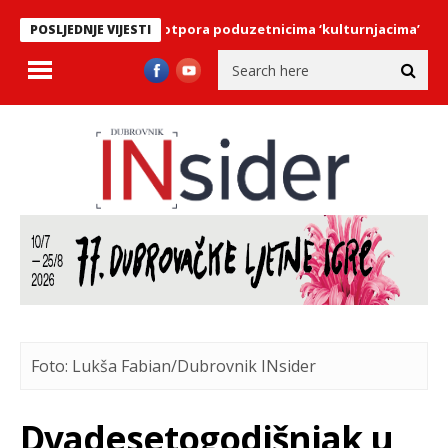
netransparentnih potpora poduzetnicima ‘kulturnjacima’
Vlada
POSLJEDNJE VIJESTI
Foto: Lukša Fabian/Dubrovnik INsider
Dvadesetogodišnjak u