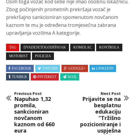
Osim toga vozač kod sebe nije imao osobnu iskaznicu.
Zbog počinjenih prometnih prekršaja vozač je
prekršajno sankcioniran spomenutom novčanom
kaznom te mu je određena tromjesečna zabrana
upravljanja vozilima A kategorije.
TAG
DVADESETOGODIŠNJAK
KOMOLAC
KONTROLA
MOTORIST
POLICIJA
FACEBOOK
TWITTER
GOOGLE+
LINKEDIN
TUMBLR
PINTEREST
MAIL
Previous Post
Next Post
Napuhao 1,32
Prijavite se na
promila,
besplatnu
sankcioniran
edukaciju
novčanom
“Tržišno
kaznom od 660
pozicioniranje i
eura
uspješna