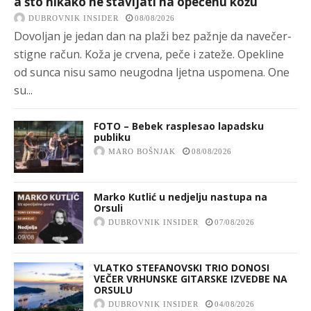
a što nikako ne stavljati na opečenu kožu
DUBROVNIK INSIDER
08/08/2026
Dovoljan je jedan dan na plaži bez pažnje da navečer-
stigne račun. Koža je crvena, peče i zateže. Opekline
od sunca nisu samo neugodna ljetna uspomena. One
su...
FOTO – Bebek rasplesao lapadsku
publiku
MARO BOŠNJAK
08/08/2026
Marko Kutlić u nedjelju nastupa na
Orsuli
DUBROVNIK INSIDER
07/08/2026
VLATKO STEFANOVSKI TRIO DONOSI
VEČER VRHUNSKE GITARSKE IZVEDBE NA
ORSULU
DUBROVNIK INSIDER
04/08/2026