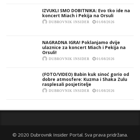
IZVUKLI SMO DOBITNIKA: Evo tko ide na
koncert Miach i Pekija na Orsuli
DUBROVNIK INSIDER
01/08/2026
NAGRADNA IGRA! Poklanjamo dvije
ulaznice za koncert Miach i Pekija na
Orsuli!
DUBROVNIK INSIDER
01/08/2026
(FOTO/VIDEO) Babin kuk sinoć gorio od
dobre atmosfere: Kuzma i Shaka Zulu
rasplesali posjetitelje
DUBROVNIK INSIDER
01/08/2026
© 2020 Dubrovnik Insider Portal. Sva prava pridržana.