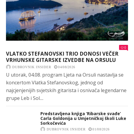
0
VLATKO STEFANOVSKI TRIO DONOSI VEČER
VRHUNSKE GITARSKE IZVEDBE NA ORSULU
DUBROVNIK INSIDER
04/08/2026
U utorak, 04.08. program Ljeta na Orsuli nastavlja se
koncertom Vlatka Stefanovskog, jednog od
najcjenjenijih svjetskih gitarista i osnivača legendarne
grupe Leb i Sol....
Predstavljena knjiga ‘Ribarske svađe’
Carla Goldonija u Umjetničkoj školi Luke
Sorkočevića
DUBROVNIK INSIDER
01/08/2026