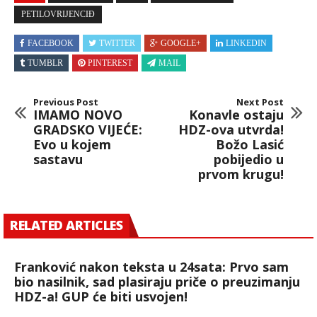
PETILOVRIJENCIĐ
FACEBOOK
TWITTER
GOOGLE+
LINKEDIN
TUMBLR
PINTEREST
MAIL
Previous Post
Next Post
IMAMO NOVO
Konavle ostaju
GRADSKO VIJEĆE:
HDZ-ova utvrda!
Evo u kojem
Božo Lasić
sastavu
pobijedio u
prvom krugu!
RELATED ARTICLES
Franković nakon teksta u 24sata: Prvo sam
bio nasilnik, sad plasiraju priče o preuzimanju
HDZ-a! GUP će biti usvojen!