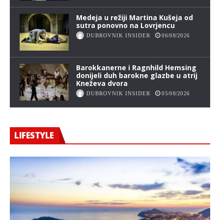
Medeja u režiji Martina Kušeja od
sutra ponovno na Lovrjencu
DUBROVNIK INSIDER
06/08/2026
Barokkanerne i Ragnhild Hemsing
donijeli duh barokne glazbe u atrij
Kneževa dvora
DUBROVNIK INSIDER
05/08/2026
LIFESTYLE