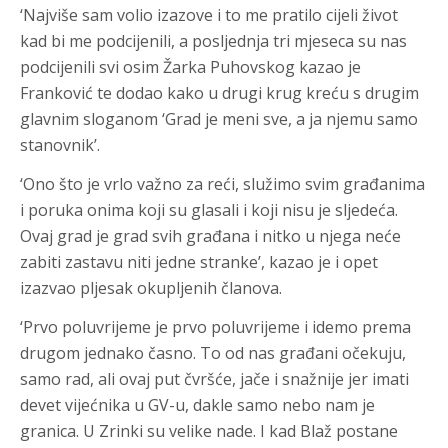
‘Najviše sam volio izazove i to me pratilo cijeli život
kad bi me podcijenili, a posljednja tri mjeseca su nas
podcijenili svi osim Žarka Puhovskog kazao je
Franković te dodao kako u drugi krug kreću s drugim
glavnim sloganom ‘Grad je meni sve, a ja njemu samo
stanovnik’.
‘Ono što je vrlo važno za reći, služimo svim građanima
i poruka onima koji su glasali i koji nisu je sljedeća.
Ovaj grad je grad svih građana i nitko u njega neće
zabiti zastavu niti jedne stranke’, kazao je i opet
izazvao pljesak okupljenih članova.
‘Prvo poluvrijeme je prvo poluvrijeme i idemo prema
drugom jednako časno. To od nas građani očekuju,
samo rad, ali ovaj put čvršće, jače i snažnije jer imati
devet vijećnika u GV-u, dakle samo nebo nam je
granica. U Zrinki su velike nade. I kad Blaž postane