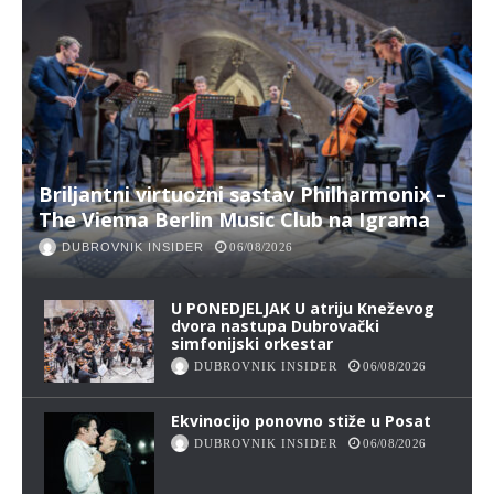
Briljantni virtuozni sastav Philharmonix –
The Vienna Berlin Music Club na Igrama
DUBROVNIK INSIDER
06/08/2026
U PONEDJELJAK U atriju Kneževog
dvora nastupa Dubrovački
simfonijski orkestar
DUBROVNIK INSIDER
06/08/2026
Ekvinocijo ponovno stiže u Posat
DUBROVNIK INSIDER
06/08/2026