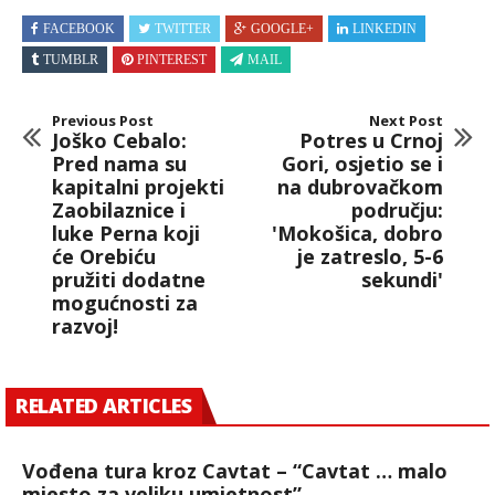
FACEBOOK
TWITTER
GOOGLE+
LINKEDIN
TUMBLR
PINTEREST
MAIL
Previous Post
Next Post
Joško Cebalo:
Potres u Crnoj
Pred nama su
Gori, osjetio se i
kapitalni projekti
na dubrovačkom
Zaobilaznice i
području:
luke Perna koji
'Mokošica, dobro
će Orebiću
je zatreslo, 5-6
pružiti dodatne
sekundi'
mogućnosti za
razvoj!
RELATED ARTICLES
Vođena tura kroz Cavtat – “Cavtat … malo
mjesto za veliku umjetnost”