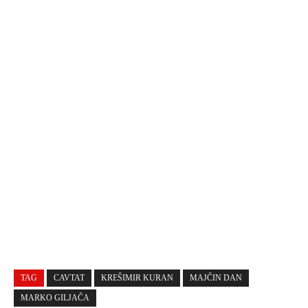
TAG
CAVTAT
KREŠIMIR KURAN
MAJČIN DAN
MARKO GILJAČA