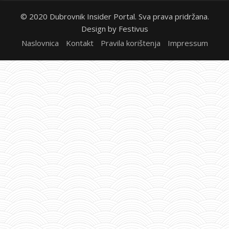
© 2020 Dubrovnik Insider Portal. Sva prava pridržana.
Design by
Festivus
Naslovnica
Kontakt
Pravila korištenja
Impressum