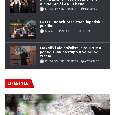
Albina Grčić i ADEO bend
DUBROVNIK INSIDER
08/08/2026
FOTO – Bebek rasplesao lapadsku
publiku
MARO BOŠNJAK
08/08/2026
Meksički violončelist Jairo Ortiz u
ponedjeljak nastupa u Saloči od
zrcala
DUBROVNIK INSIDER
07/08/2026
LIFESTYLE