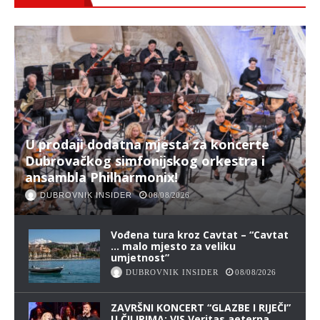
U prodaji dodatna mjesta za koncerte
Dubrovačkog simfonijskog orkestra i
ansambla Philharmonix!
DUBROVNIK INSIDER
08/08/2026
Vođena tura kroz Cavtat – “Cavtat
… malo mjesto za veliku
umjetnost”
DUBROVNIK INSIDER
08/08/2026
ZAVRŠNI KONCERT “GLAZBE I RIJEČI”
U ČILIPIMA: VIS Veritas aeterna,