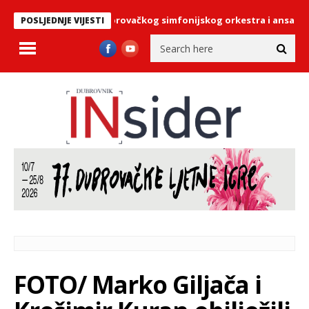
a za koncerte Dubrovačkog simfonijskog orkestra i ansambla Phil
POSLJEDNJE VIJESTI
FOTO/ Marko Giljača i