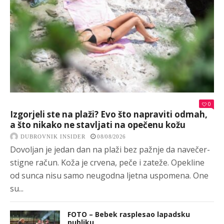
0
Izgorjeli ste na plaži? Evo što napraviti odmah,
a što nikako ne stavljati na opečenu kožu
DUBROVNIK INSIDER
08/08/2026
Dovoljan je jedan dan na plaži bez pažnje da navečer-
stigne račun. Koža je crvena, peče i zateže. Opekline
od sunca nisu samo neugodna ljetna uspomena. One
su...
FOTO – Bebek rasplesao lapadsku
publiku