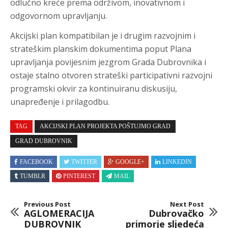
odlučno kreće prema održivom, inovativnom i
odgovornom upravljanju.
Akcijski plan kompatibilan je i drugim razvojnim i
strateškim planskim dokumentima poput Plana
upravljanja povijesnim jezgrom Grada Dubrovnika i
ostaje stalno otvoren strateški participativni razvojni
programski okvir za kontinuiranu diskusiju,
unapređenje i prilagodbu.
TAG
AKCIJSKI PLAN PROJEKTA POŠTUJMO GRAD
GRAD DUBROVNIK
FACEBOOK
TWITTER
GOOGLE+
LINKEDIN
TUMBLR
PINTEREST
MAIL
Previous Post
Next Post
AGLOMERACIJA
Dubrovačko
DUBROVNIK
primorje sljedeća