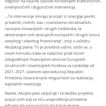
odgovor na ključne izazove korištenjem kratkoročnih,
srednjoročnih i dugoročnih intervencija.
-„Te intervencije moraju proizaći iz sinergije javnih,
privatnih, civilnih, kao i znanstveno-istraživačkih,
razvojno-inovacijskih i drugih čimbenika, te
aktiviranjem svih dostupnih europskih i drugih izvora
vanjskog i vlastitog financiranja“, stoji u sažetku
Akcijskog plana. To je posebice važno, ističe se, u
ovom trenutku kada se nalazimo pred novim
višegodišnjim financijskim okvirom Europskih
strukturnih i investicijskih fondova za razdoblje od
2021.-2027. i planom oporavka koji Republici
Hrvatskoj otvara brojne mogućnosti za realizaciju
kapitalnih investicija.
Naime, Akcijski plan uključuje i strateške projekte,
poput onih koji se tiču unapređenja prometne
infrastrukture (razvoj Gruža kao budućeg