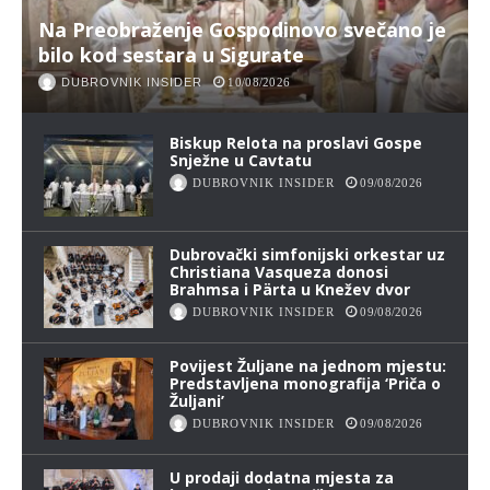
Na Preobraženje Gospodinovo svečano je
bilo kod sestara u Sigurate
DUBROVNIK INSIDER
10/08/2026
Biskup Relota na proslavi Gospe
Snježne u Cavtatu
DUBROVNIK INSIDER
09/08/2026
Dubrovački simfonijski orkestar uz
Christiana Vasqueza donosi
Brahmsa i Pärta u Knežev dvor
DUBROVNIK INSIDER
09/08/2026
Povijest Žuljane na jednom mjestu:
Predstavljena monografija ‘Priča o
Žuljani’
DUBROVNIK INSIDER
09/08/2026
U prodaji dodatna mjesta za