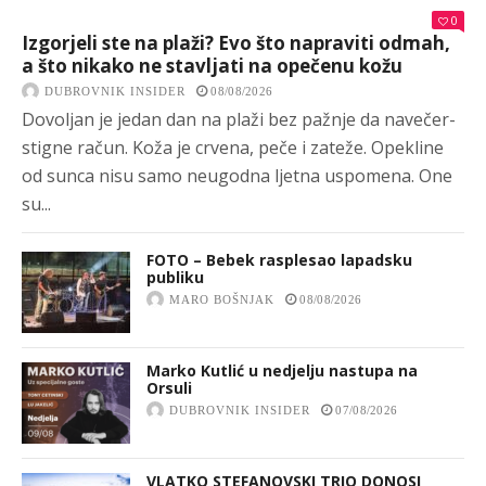
0
Izgorjeli ste na plaži? Evo što napraviti odmah,
a što nikako ne stavljati na opečenu kožu
DUBROVNIK INSIDER
08/08/2026
Dovoljan je jedan dan na plaži bez pažnje da navečer-
stigne račun. Koža je crvena, peče i zateže. Opekline
od sunca nisu samo neugodna ljetna uspomena. One
su...
FOTO – Bebek rasplesao lapadsku
publiku
MARO BOŠNJAK
08/08/2026
Marko Kutlić u nedjelju nastupa na
Orsuli
DUBROVNIK INSIDER
07/08/2026
VLATKO STEFANOVSKI TRIO DONOSI