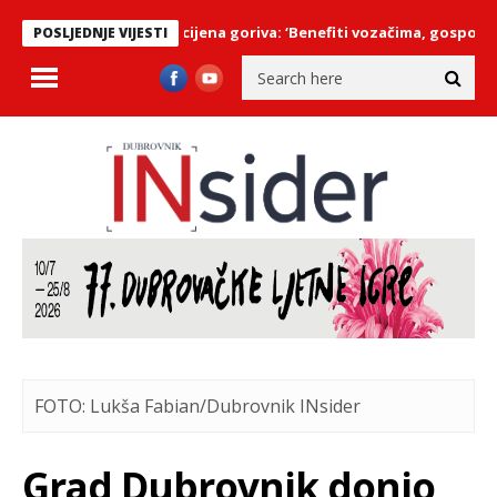
mjenu u obračunu cijena goriva: ‘Benefiti vozačima, gospodarstvu 
POSLJEDNJE VIJESTI
FOTO: Lukša Fabian/Dubrovnik INsider
Grad Dubrovnik donio