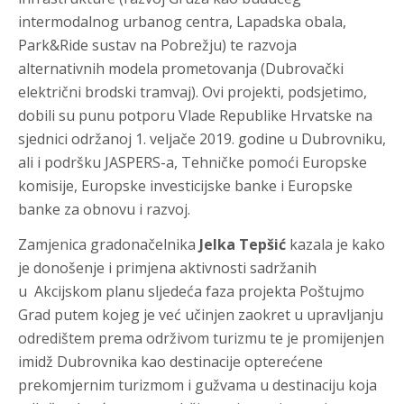
intermodalnog urbanog centra, Lapadska obala,
Park&Ride sustav na Pobrežju) te razvoja
alternativnih modela prometovanja (Dubrovački
električni brodski tramvaj). Ovi projekti, podsjetimo,
dobili su punu potporu Vlade Republike Hrvatske na
sjednici održanoj 1. veljače 2019. godine u Dubrovniku,
ali i podršku JASPERS-a, Tehničke pomoći Europske
komisije, Europske investicijske banke i Europske
banke za obnovu i razvoj.
Zamjenica gradonačelnika
Jelka Tepšić
kazala je kako
je donošenje i primjena aktivnosti sadržanih
u Akcijskom planu sljedeća faza projekta Poštujmo
Grad putem kojeg je već učinjen zaokret u upravljanju
odredištem prema održivom turizmu te je promijenjen
imidž Dubrovnika kao destinacije opterećene
prekomjernim turizmom i gužvama u destinaciju koja