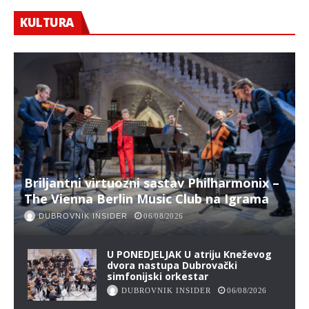
KULTURA
Briljantni virtuozni sastav Philharmonix –
The Vienna Berlin Music Club na Igrama
DUBROVNIK INSIDER
06/08/2026
U PONEDJELJAK U atriju Kneževog
dvora nastupa Dubrovački
simfonijski orkestar
DUBROVNIK INSIDER
06/08/2026