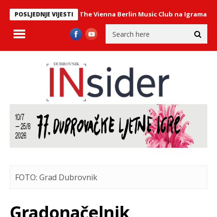
stav Philharmonix – The Vienna Berlin Music Club na Igrama
U PON
POSLJEDNJE VIJESTI
FOTO: Grad Dubrovnik
Gradonačelnik