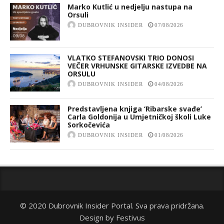
Marko Kutlić u nedjelju nastupa na
Orsuli
DUBROVNIK INSIDER
07/08/2026
VLATKO STEFANOVSKI TRIO DONOSI
VEČER VRHUNSKE GITARSKE IZVEDBE NA
ORSULU
DUBROVNIK INSIDER
04/08/2026
Predstavljena knjiga ‘Ribarske svađe’
Carla Goldonija u Umjetničkoj školi Luke
Sorkočevića
DUBROVNIK INSIDER
01/08/2026
© 2020 Dubrovnik Insider Portal. Sva prava pridržana.
Design by
Festivus