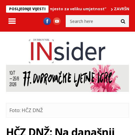
 – “Cavtat … malo mjesto za veliku umjetnost”
ZAVRŠNI KONCERT 
POSLJEDNJE VIJESTI
Foto: HČZ DNŽ
HČZ DNŽ: Na današnji