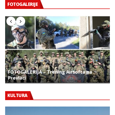
FOTOGALERIJE
FOTOGALERIJA – Trening Airsofta na
Prevlaci
F
KULTURA