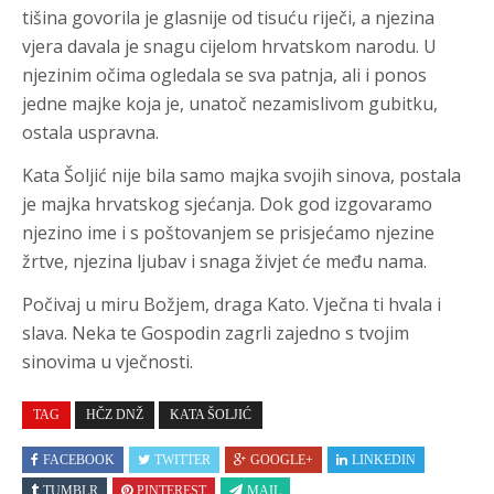
tišina govorila je glasnije od tisuću riječi, a njezina
vjera davala je snagu cijelom hrvatskom narodu. U
njezinim očima ogledala se sva patnja, ali i ponos
jedne majke koja je, unatoč nezamislivom gubitku,
ostala uspravna.
Kata Šoljić nije bila samo majka svojih sinova, postala
je majka hrvatskog sjećanja. Dok god izgovaramo
njezino ime i s poštovanjem se prisjećamo njezine
žrtve, njezina ljubav i snaga živjet će među nama.
Počivaj u miru Božjem, draga Kato. Vječna ti hvala i
slava. Neka te Gospodin zagrli zajedno s tvojim
sinovima u vječnosti.
TAG
HČZ DNŽ
KATA ŠOLJIĆ
FACEBOOK
TWITTER
GOOGLE+
LINKEDIN
TUMBLR
PINTEREST
MAIL