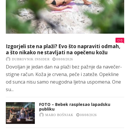
0
Izgorjeli ste na plaži? Evo što napraviti odmah,
a što nikako ne stavljati na opečenu kožu
DUBROVNIK INSIDER
08/08/2026
Dovoljan je jedan dan na plaži bez pažnje da navečer-
stigne račun. Koža je crvena, peče i zateže. Opekline
od sunca nisu samo neugodna ljetna uspomena. One
su...
FOTO – Bebek rasplesao lapadsku
publiku
MARO BOŠNJAK
08/08/2026