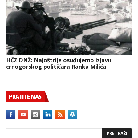
HČZ DNŽ: Najoštrije osuđujemo izjavu
crnogorskog političara Ranka Milića
PRATITE NAS