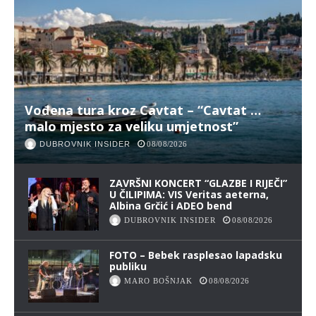
Vođena tura kroz Cavtat – “Cavtat …
malo mjesto za veliku umjetnost”
DUBROVNIK INSIDER
08/08/2026
ZAVRŠNI KONCERT “GLAZBE I RIJEČI”
U ČILIPIMA: VIS Veritas aeterna,
Albina Grčić i ADEO bend
DUBROVNIK INSIDER
08/08/2026
FOTO – Bebek rasplesao lapadsku
publiku
MARO BOŠNJAK
08/08/2026