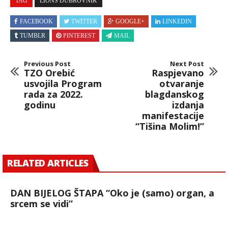
TAG
LIONS DUBROVNIK
FACEBOOK
TWITTER
GOOGLE+
LINKEDIN
TUMBLR
PINTEREST
MAIL
Previous Post
Next Post
TZO Orebić
Raspjevano
usvojila Program
otvaranje
rada za 2022.
blagdanskog
godinu
izdanja
manifestacije
“Tišina Molim!”
RELATED ARTICLES
DAN BIJELOG ŠTAPA “Oko je (samo) organ, a
srcem se vidi”