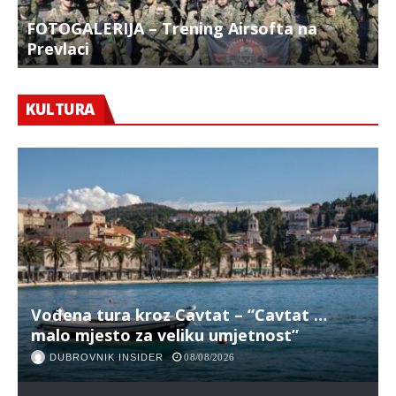
FOTOGALERIJA – Trening Airsofta na
Prevlaci
F
KULTURA
Vođena tura kroz Cavtat – “Cavtat …
malo mjesto za veliku umjetnost”
DUBROVNIK INSIDER
08/08/2026