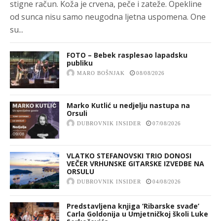
stigne račun. Koža je crvena, peče i zateže. Opekline
od sunca nisu samo neugodna ljetna uspomena. One
su...
FOTO – Bebek rasplesao lapadsku
publiku
MARO BOŠNJAK
08/08/2026
Marko Kutlić u nedjelju nastupa na
Orsuli
DUBROVNIK INSIDER
07/08/2026
VLATKO STEFANOVSKI TRIO DONOSI
VEČER VRHUNSKE GITARSKE IZVEDBE NA
ORSULU
DUBROVNIK INSIDER
04/08/2026
Predstavljena knjiga ‘Ribarske svađe’
Carla Goldonija u Umjetničkoj školi Luke