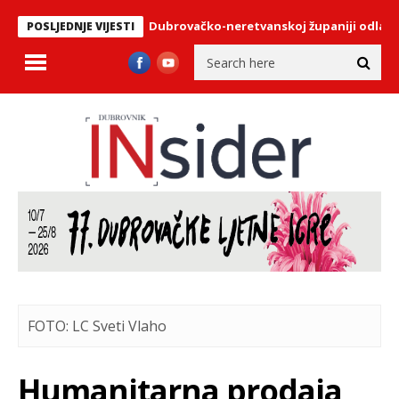
 Koliki dio plaće u Dubrovačko-neretvanskoj županiji odlazi na go
POSLJEDNJE VIJESTI
FOTO: LC Sveti Vlaho
Humanitarna prodaja