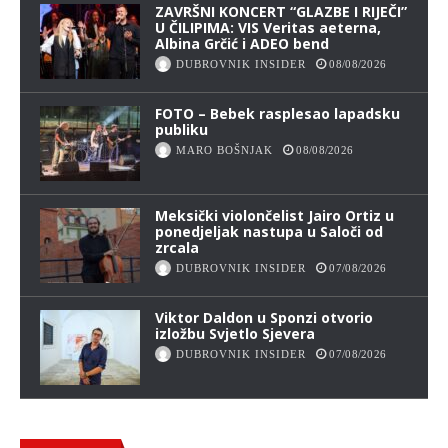
ZAVRŠNI KONCERT “GLAZBE I RIJEČI”
U ČILIPIMA: VIS Veritas aeterna,
Albina Grčić i ADEO bend
DUBROVNIK INSIDER
08/08/2026
FOTO – Bebek rasplesao lapadsku
publiku
MARO BOŠNJAK
08/08/2026
Meksički violončelist Jairo Ortiz u
ponedjeljak nastupa u Saloči od
zrcala
DUBROVNIK INSIDER
07/08/2026
Viktor Daldon u Sponzi otvorio
izložbu Svjetlo Sjevera
DUBROVNIK INSIDER
07/08/2026