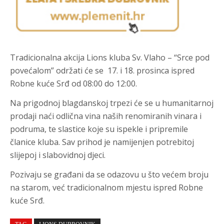
Tradicionalna akcija Lions kluba Sv. Vlaho – “Srce pod
povećalom” održati će se 17. i 18. prosinca ispred
Robne kuće Srđ od 08:00 do 12:00.
Na prigodnoj blagdanskoj trpezi će se u humanitarnoj
prodaji naći odlična vina naših renomiranih vinara i
podruma, te slastice koje su ispekle i pripremile
članice kluba. Sav prihod je namijenjen potrebitoj
slijepoj i slabovidnoj djeci.
Pozivaju se građani da se odazovu u što većem broju
na starom, već tradicionalnom mjestu ispred Robne
kuće Srđ.