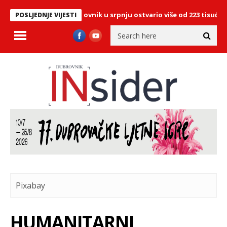
ističke brojke: Dubrovnik u srpnju ostvario više od 223 tisuće dola
POSLJEDNJE VIJESTI
Pixabay
HUMANITARNI