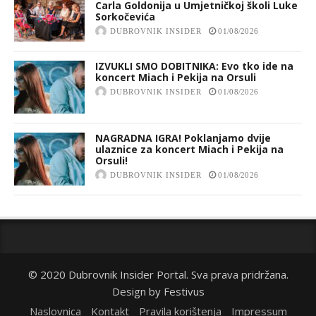
Carla Goldonija u Umjetničkoj školi Luke
Sorkočevića
DUBROVNIK INSIDER
01/08/2026
IZVUKLI SMO DOBITNIKA: Evo tko ide na
koncert Miach i Pekija na Orsuli
DUBROVNIK INSIDER
01/08/2026
NAGRADNA IGRA! Poklanjamo dvije
ulaznice za koncert Miach i Pekija na
Orsuli!
DUBROVNIK INSIDER
01/08/2026
© 2020 Dubrovnik Insider Portal. Sva prava pridržana.
Design by
Festivus
Naslovnica
Kontakt
Pravila korištenja
Impressum