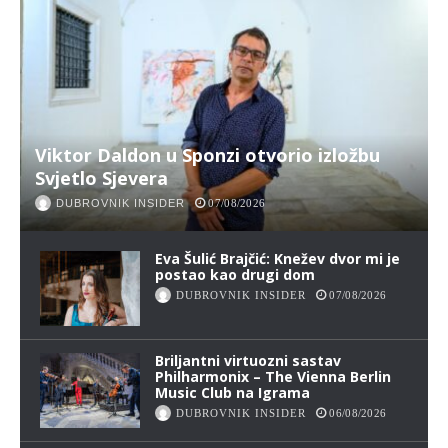
Viktor Daldon u Sponzi otvorio izložbu
Svjetlo Sjevera
DUBROVNIK INSIDER
07/08/2026
Eva Šulić Brajčić: Knežev dvor mi je
postao kao drugi dom
DUBROVNIK INSIDER
07/08/2026
Briljantni virtuozni sastav
Philharmonix – The Vienna Berlin
Music Club na Igrama
DUBROVNIK INSIDER
06/08/2026