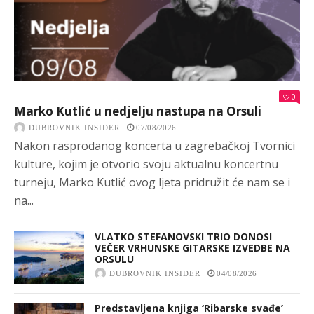
0
Marko Kutlić u nedjelju nastupa na Orsuli
DUBROVNIK INSIDER
07/08/2026
Nakon rasprodanog koncerta u zagrebačkoj Tvornici
kulture, kojim je otvorio svoju aktualnu koncertnu
turneju, Marko Kutlić ovog ljeta pridružit će nam se i
na...
VLATKO STEFANOVSKI TRIO DONOSI
VEČER VRHUNSKE GITARSKE IZVEDBE NA
ORSULU
DUBROVNIK INSIDER
04/08/2026
Predstavljena knjiga ‘Ribarske svađe’