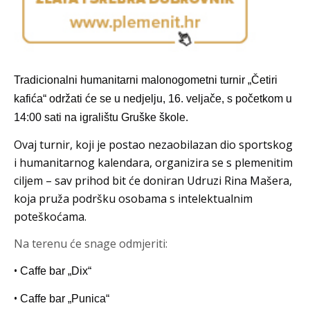
T
radicionalni humanitarni malonogometni turnir „Četiri
kafića“
održati će se
u nedjelju, 16. veljače, s početkom u
14:00 sati na igralištu Gruške škole.
Ovaj turnir
, koji je postao nezaobilazan dio sportskog
i humanitarnog kalendara, organizira se s plemenitim
ciljem –
sav prihod bit će doniran Udruzi Rina Mašera
,
koja pruža podršku osobama s intelektualnim
poteškoćama.
Na terenu će snage odmjeriti:
•
Caffe bar „Dix“
•
Caffe bar „Punica“