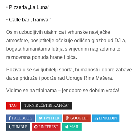
•
Pizzeria „La Luna“
•
Caffe bar „Tramvaj“
Osim uzbudljivih utakmica i vrhunske navijačke
atmosfere, posjetitelje očekuje
odlična glazba ud DJ-a,
bogata humanitarna lutrija s vrijednim nagradama te
raznovrsna ponuda hrane i pića.
Pozivaju se svi ljubitelji sporta, humanosti i dobre zabave
da se pridruže i podrže rad Udruge Rina Mašera.
Vidimo se na tribinama – jer dobro se dobrim vraća!
TAG
TURNIR „ČETIRI KAFIĆA“
FACEBOOK
TWITTER
GOOGLE+
LINKEDIN
TUMBLR
PINTEREST
MAIL