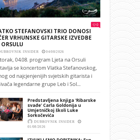
0
ATKO STEFANOVSKI TRIO DONOSI
ČER VRHUNSKE GITARSKE IZVEDBE
 ORSULU
DUBROVNIK INSIDER
04/08/2026
torak, 04.08. program Ljeta na Orsuli
tavlja se koncertom Vlatka Stefanovskog,
nog od najcjenjenijih svjetskih gitarista i
ivača legendarne grupe Leb i Sol....
Predstavljena knjiga ‘Ribarske
svađe’ Carla Goldonija u
Umjetničkoj školi Luke
Sorkočevića
DUBROVNIK INSIDER
01/08/2026
IZVUKLI SMO DOBITNIKA: Evo