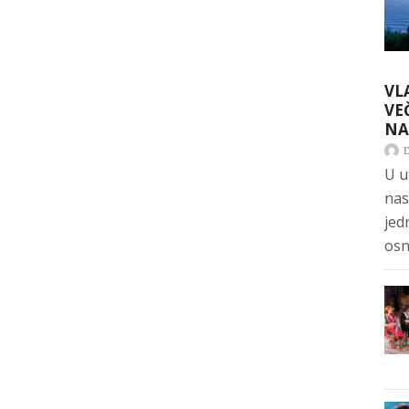
VL
VE
NA
U u
nas
jed
osn