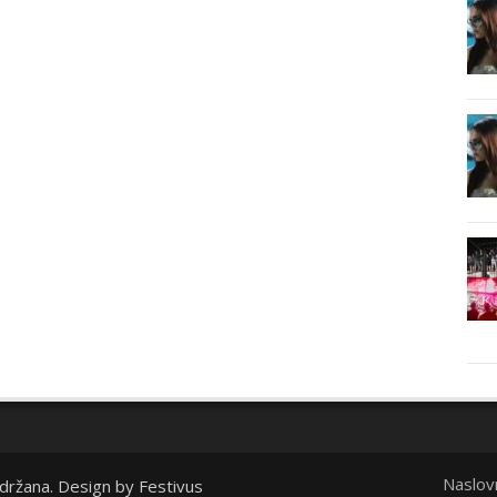
Naslov
idržana. Design by
Festivus