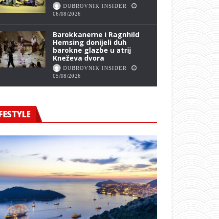
DUBROVNIK INSIDER
06/08/2026
Barokkanerne i Ragnhild
Hemsing donijeli duh
barokne glazbe u atrij
Kneževa dvora
DUBROVNIK INSIDER
05/08/2026
FESTYLE