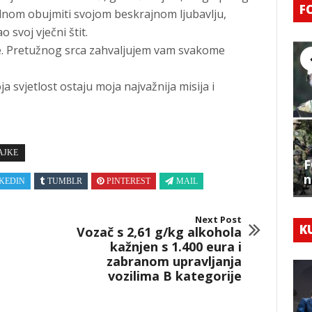
F
ednom obujmiti svojom beskrajnom ljubavlju,
 svoj vječni štit.
ole. Pretužnog srca zahvaljujem vam svakome
a svjetlost ostaju moja najvažnija misija i
AJKE
F
n
KEDIN
TUMBLR
PINTEREST
MAIL
Next Post
K
Vozač s 2,61 g/kg alkohola
kažnjen s 1.400 eura i
zabranom upravljanja
vozilima B kategorije