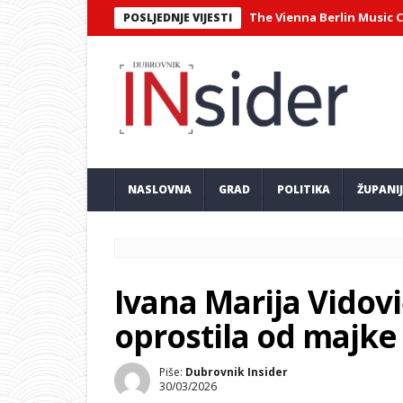
tni virtuozni sastav Philharmonix – The Vienna Berlin Music Club na
POSLJEDNJE VIJESTI
NASLOVNA
GRAD
POLITIKA
ŽUPANI
Ivana Marija Vidović
oprostila od majke
Piše:
Dubrovnik Insider
30/03/2026