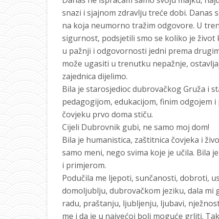
Danas ne ispraćam samo svoju majku, najdivn
snazi i sjajnom zdravlju treće dobi. Danas 
na koja neumorno tražim odgovore. U trenu
sigurnost, podsjetili smo se koliko je živo
u pažnji i odgovornosti jedni prema drugima.
može ugasiti u trenutku nepažnje, ostavlja
zajednica dijelimo.
Bila je starosjedioc dubrovačkog Gruža i st
pedagogijom, edukacijom, finim odgojem i
čovjeku prvo doma stiču.
Cijeli Dubrovnik gubi, ne samo moj dom!
Bila je humanistica, zaštitnica čovjeka i živ
samo meni, nego svima koje je učila. Bila je 
i primjerom.
Podučila me ljepoti, sunčanosti, dobroti, ustr
domoljublju, dubrovačkom jeziku, dala mi gl
radu, praštanju, ljubljenju, ljubavi, nježnos
me i da je u najvećoj boli moguće grliti. Ta