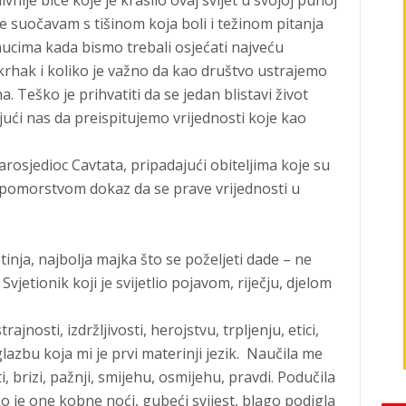
ije biće koje je krasilo ovaj svijet u svojoj punoj
se suočavam s tišinom koja boli i težinom pitanja
cima kada bismo trebali osjećati najveću
t krhak i koliko je važno da kao društvo ustrajemo
 Teško je prihvatiti da se jedan blistavi život
jući nas da preispitujemo vrijednosti koje kao
arosjedioc Cavtata, pripadajući obiteljima koje su
 pomorstvom dokaz da se prave vrijednosti u
otinja, najbolja majka što se poželjeti dade – ne
Svjetionik koji je svijetlio pojavom, riječju, djelom
ajnosti, izdržljivosti, herojstvu, trpljenju, etici,
azbu koja mi je prvi materinji jezik. Naučila me
ti, brizi, pažnji, smijehu, osmijehu, pravdi. Podučila
ko je one kobne noći, gubeći svijest, blago podigla