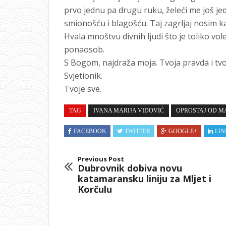
prvo jednu pa drugu ruku, želeći me još j
smionošću i blagošću. Taj zagrljaj nosim kao
Hvala mnoštvu divnih ljudi što je toliko v
ponaosob.
S Bogom, najdraža moja. Tvoja pravda i tvoj
Svjetionik.
Tvoje sve.
TAG
IVANA MARIJA VIDOVIĆ
OPROSTAJ OD M
FACEBOOK
TWITTER
GOOGLE+
LIN
Previous Post
Dubrovnik dobiva novu
katamaransku liniju za Mljet i
Korčulu