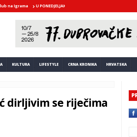
 Igrama
U PONEDJELJAK U atriju Kneževog dvora nastupa Dubrova
JA
KULTURA
LIFESTYLE
CRNA KRONIKA
HRVATSKA
P
 dirljivim se riječima