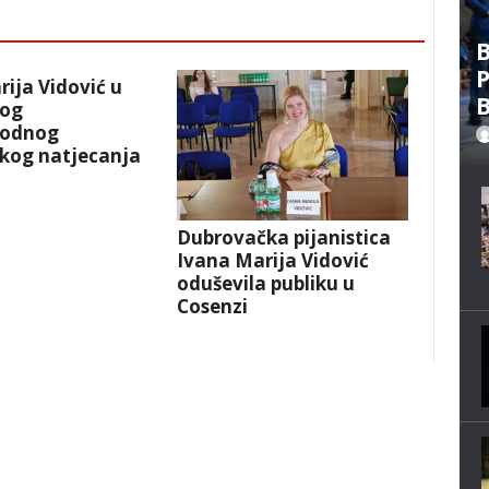
B
P
ija Vidović u
B
vog
odnog
čkog natjecanja
Dubrovačka pijanistica
Ivana Marija Vidović
oduševila publiku u
Cosenzi