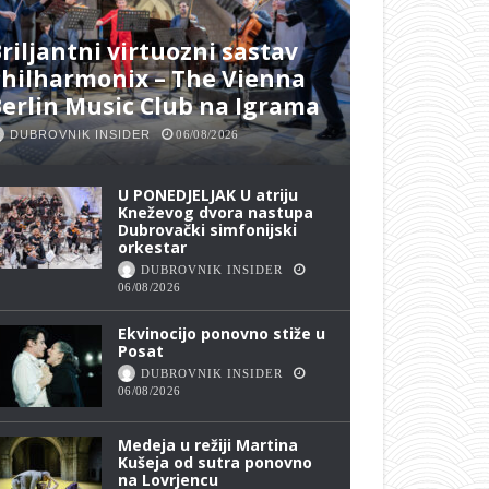
riljantni virtuozni sastav
hilharmonix – The Vienna
erlin Music Club na Igrama
DUBROVNIK INSIDER
06/08/2026
U PONEDJELJAK U atriju
Kneževog dvora nastupa
Dubrovački simfonijski
orkestar
DUBROVNIK INSIDER
06/08/2026
Ekvinocijo ponovno stiže u
Posat
DUBROVNIK INSIDER
06/08/2026
Medeja u režiji Martina
Kušeja od sutra ponovno
na Lovrjencu