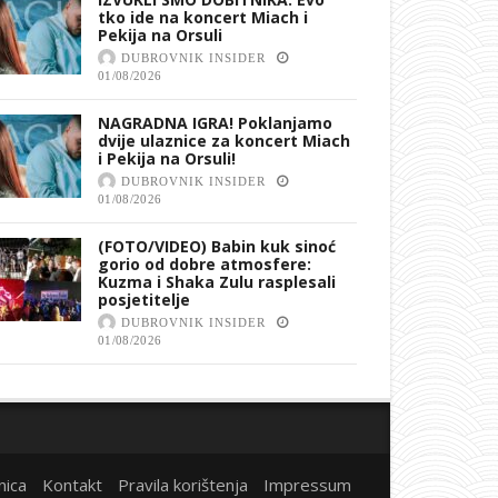
tko ide na koncert Miach i
Pekija na Orsuli
DUBROVNIK INSIDER
01/08/2026
NAGRADNA IGRA! Poklanjamo
dvije ulaznice za koncert Miach
i Pekija na Orsuli!
DUBROVNIK INSIDER
01/08/2026
(FOTO/VIDEO) Babin kuk sinoć
gorio od dobre atmosfere:
Kuzma i Shaka Zulu rasplesali
posjetitelje
DUBROVNIK INSIDER
01/08/2026
nica
Kontakt
Pravila korištenja
Impressum