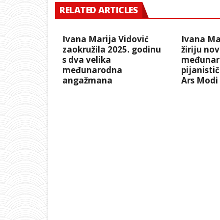
RELATED ARTICLES
Ivana Marija Vidović
Ivana Mar
zaokružila 2025. godinu
žiriju no
s dva velika
međunar
međunarodna
pijanisti
angažmana
Ars Modi