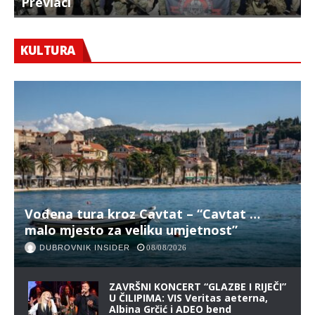
Prevlaci
F
KULTURA
Vođena tura kroz Cavtat – “Cavtat …
malo mjesto za veliku umjetnost”
DUBROVNIK INSIDER
08/08/2026
ZAVRŠNI KONCERT “GLAZBE I RIJEČI”
U ČILIPIMA: VIS Veritas aeterna,
Albina Grčić i ADEO bend