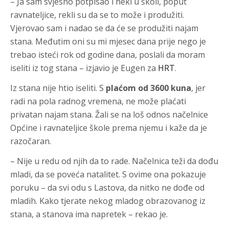
– Ja sam svjesno potpisao i neki u školi, poput
ravnateljice, rekli su da se to može i produžiti.
Vjerovao sam i nadao se da će se produžiti najam
stana. Međutim oni su mi mjesec dana prije nego je
trebao isteći rok od godine dana, poslali da moram
iseliti iz tog stana – izjavio je Eugen za
HRT
.
Iz stana nije htio iseliti. S
plaćom od 3600 kuna
, jer
radi na pola radnog vremena, ne može plaćati
privatan najam stana. Žali se na loš odnos načelnice
Općine i ravnateljice škole prema njemu i kaže da je
razočaran.
– Nije u redu od njih da to rade. Načelnica teži da dođu
mladi, da se poveća natalitet. S ovime ona pokazuje
poruku – da svi odu s Lastova, da nitko ne dođe od
mladih. Kako tjerate nekog mladog obrazovanog iz
stana, a stanova ima napretek – rekao je.