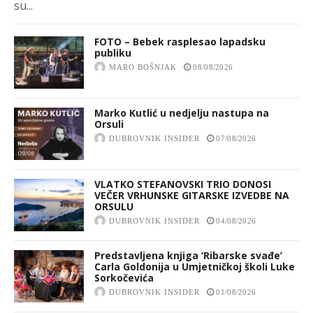
su...
FOTO – Bebek rasplesao lapadsku
publiku
MARO BOŠNJAK
08/08/2026
Marko Kutlić u nedjelju nastupa na
Orsuli
DUBROVNIK INSIDER
07/08/2026
VLATKO STEFANOVSKI TRIO DONOSI
VEČER VRHUNSKE GITARSKE IZVEDBE NA
ORSULU
DUBROVNIK INSIDER
04/08/2026
Predstavljena knjiga ‘Ribarske svađe’
Carla Goldonija u Umjetničkoj školi Luke
Sorkočevića
DUBROVNIK INSIDER
01/08/2026