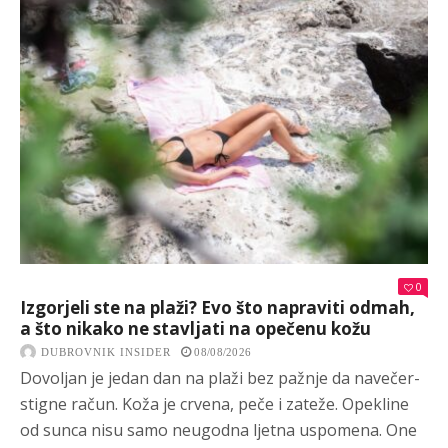
0
Izgorjeli ste na plaži? Evo što napraviti odmah,
a što nikako ne stavljati na opečenu kožu
DUBROVNIK INSIDER
08/08/2026
Dovoljan je jedan dan na plaži bez pažnje da navečer-
stigne račun. Koža je crvena, peče i zateže. Opekline
od sunca nisu samo neugodna ljetna uspomena. One