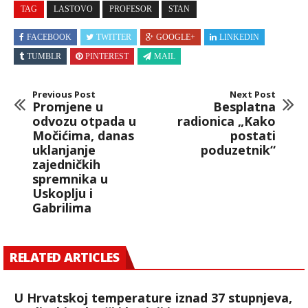
TAG
LASTOVO
PROFESOR
STAN
FACEBOOK
TWITTER
GOOGLE+
LINKEDIN
TUMBLR
PINTEREST
MAIL
Previous Post
Next Post
Promjene u
Besplatna
odvozu otpada u
radionica „Kako
Močićima, danas
postati
uklanjanje
poduzetnik“
zajedničkih
spremnika u
Uskoplju i
Gabrilima
RELATED ARTICLES
U Hrvatskoj temperature iznad 37 stupnjeva,