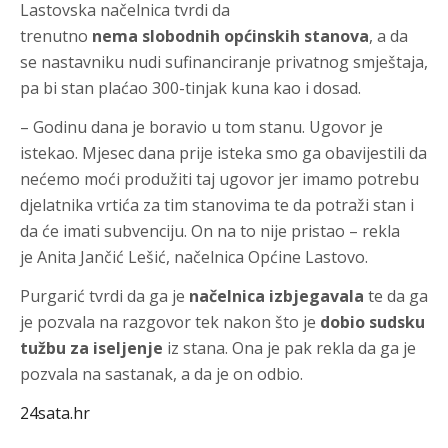
Lastovska načelnica tvrdi da
trenutno
nema slobodnih općinskih stanova
, a da
se nastavniku nudi sufinanciranje privatnog smještaja,
pa bi stan plaćao 300-tinjak kuna kao i dosad.
– Godinu dana je boravio u tom stanu. Ugovor je
istekao. Mjesec dana prije isteka smo ga obavijestili da
nećemo moći produžiti taj ugovor jer imamo potrebu
djelatnika vrtića za tim stanovima te da potraži stan i
da će imati subvenciju. On na to nije pristao – rekla
je Anita Jančić Lešić, načelnica Općine Lastovo.
Purgarić tvrdi da ga je
načelnica izbjegavala
te da ga
je pozvala na razgovor tek nakon što je
dobio sudsku
tužbu za iseljenje
iz stana. Ona je pak rekla da ga je
pozvala na sastanak, a da je on odbio.
24sata.hr