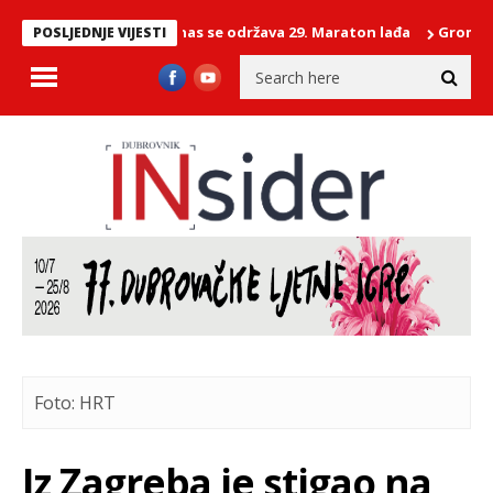
akl na Neretvi: Danas se održava 29. Maraton lađa
Grom izazvao 
POSLJEDNJE VIJESTI
Foto: HRT
Iz Zagreba je stigao na