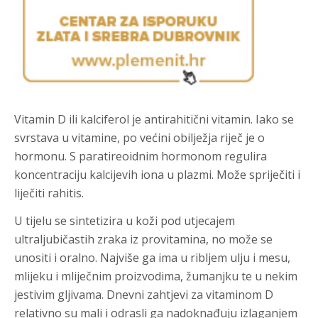
Vitamin D ili kalciferol je antirahitični vitamin. Iako se
svrstava u vitamine, po većini obilježja riječ je o
hormonu. S paratireoidnim hormonom regulira
koncentraciju kalcijevih iona u plazmi. Može spriječiti i
liječiti rahitis.
U tijelu se sintetizira u koži pod utjecajem
ultraljubičastih zraka iz provitamina, no može se
unositi i oralno. Najviše ga ima u ribljem ulju i mesu,
mlijeku i mliječnim proizvodima, žumanjku te u nekim
jestivim gljivama. Dnevni zahtjevi za vitaminom D
relativno su mali i odrasli ga nadoknađuju izlaganjem