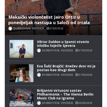
Meksički violončelist Jairo Ortiz u
ponedjeljak nastupa u Saloči od zrcala
DUBROVNIK INSIDER
07/08/2026
Viktor Daldon u Sponzi otvorio
izložbu Svjetlo Sjevera
DUBROVNIK INSIDER
07/08/2026
Eva Šulić Brajčić: Knežev dvor mi je
postao kao drugi dom
DUBROVNIK INSIDER
07/08/2026
Briljantni virtuozni sastav
Philharmonix – The Vienna Berlin
Music Club na Igrama
DUBROVNIK INSIDER
06/08/2026