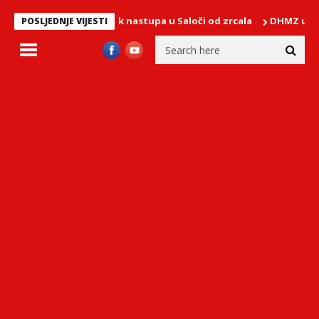
o Ortiz u ponedjeljak nastupa u Saloči od zrcala
DHMZ upozorava:
POSLJEDNJE VIJESTI