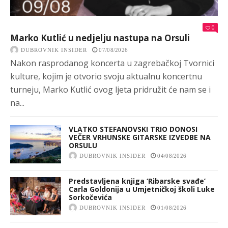
0
Marko Kutlić u nedjelju nastupa na Orsuli
DUBROVNIK INSIDER
07/08/2026
Nakon rasprodanog koncerta u zagrebačkoj Tvornici
kulture, kojim je otvorio svoju aktualnu koncertnu
turneju, Marko Kutlić ovog ljeta pridružit će nam se i
na...
VLATKO STEFANOVSKI TRIO DONOSI
VEČER VRHUNSKE GITARSKE IZVEDBE NA
ORSULU
DUBROVNIK INSIDER
04/08/2026
Predstavljena knjiga ‘Ribarske svađe’
Carla Goldonija u Umjetničkoj školi Luke
Sorkočevića
DUBROVNIK INSIDER
01/08/2026