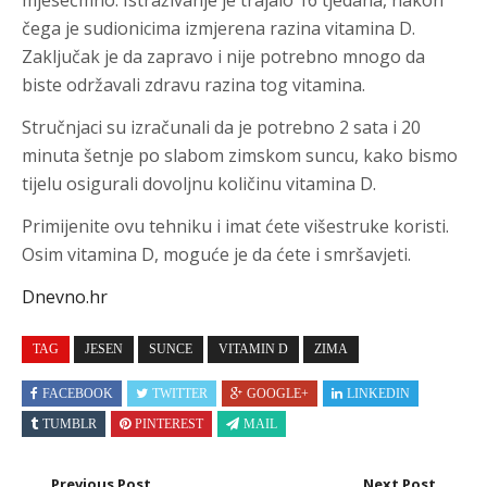
mjesečmno. Istraživanje je trajalo 16 tjedana, nakon
čega je sudionicima izmjerena razina vitamina D.
Zaključak je da zapravo i nije potrebno mnogo da
biste održavali zdravu razina tog vitamina.
Stručnjaci su izračunali da je potrebno 2 sata i 20
minuta šetnje po slabom zimskom suncu, kako bismo
tijelu osigurali dovoljnu količinu vitamina D.
Primijenite ovu tehniku i imat ćete višestruke koristi.
Osim vitamina D, moguće je da ćete i smršavjeti.
Dnevno.hr
TAG
JESEN
SUNCE
VITAMIN D
ZIMA
FACEBOOK
TWITTER
GOOGLE+
LINKEDIN
TUMBLR
PINTEREST
MAIL
Previous Post
Next Post