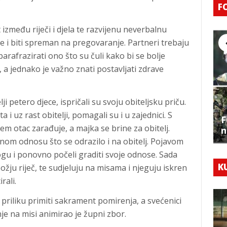
F
između riječi i djela te razvijenu neverbalnu
e i biti spreman na pregovaranje. Partneri trebaju
parafrazirati ono što su čuli kako bi se bolje
, a jednako je važno znati postavljati zdrave
i petero djece, ispričali su svoju obiteljsku priču.
 i uz rast obitelji, pomagali su i u zajednici. S
F
 otac zarađuje, a majka se brine za obitelj.
n
nom odnosu što se odrazilo i na obitelj. Pojavom
ogu i ponovno počeli graditi svoje odnose. Sada
K
ožju riječ, te sudjeluju na misama i njeguju iskren
rali.
priliku primiti sakrament pomirenja, a svećenici
je na misi animirao je župni zbor.