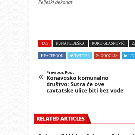
Pelješki dekanat
TAG
KUNA PELJEŠKA
ROKO GLASNOVIĆ
Z
FACEBOOK
TWITTER
GOOGLE+
LIN
Previous Post
Konavosko komunalno
društvo: Sutra će ove
cavtatske ulice biti bez vode
RELATED ARTICLES