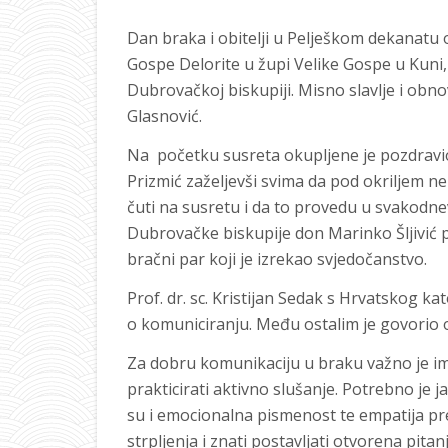
Dan braka i obitelji u Pelješkom dekanatu 
Gospe Delorite u župi Velike Gospe u Kuni, 
Dubrovačkoj biskupiji. Misno slavlje i obn
Glasnović.
Na početku susreta okupljene je pozdravi
Prizmić zaželjevši svima da pod okriljem n
čuti na susretu i da to provedu u svakodnevn
Dubrovačke biskupije don Marinko Šljivić p
bračni par koji je izrekao svjedočanstvo.
Prof. dr. sc. Kristijan Sedak s Hrvatskog k
o komuniciranju. Među ostalim je govorio 
Za dobru komunikaciju u braku važno je ima
prakticirati aktivno slušanje. Potrebno je j
su i emocionalna pismenost te empatija p
strpljenja i znati postavljati otvorena pitanj