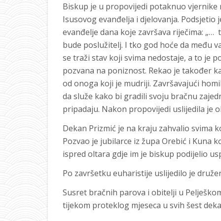
Biskup je u propovijedi potaknuo vjernike
Isusovog evanđelja i djelovanja. Podsjetio 
evanđelje dana koje završava riječima: „…
bude poslužitelj. I tko god hoće da među 
se traži stav koji svima nedostaje, a to je 
pozvana na poniznost. Rekao je također kak
od onoga koji je mudriji. Završavajući hom
da služe kako bi gradili svoju bračnu zajedn
pripadaju. Nakon propovijedi uslijedila je
Dekan Prizmić je na kraju zahvalio svima koj
Pozvao je jubilarce iz župa Orebić i Kuna 
ispred oltara gdje im je biskup podijelio u
Po završetku euharistije uslijedilo je druž
Susret bračnih parova i obitelji u Pelješko
tijekom proteklog mjeseca u svih šest dek