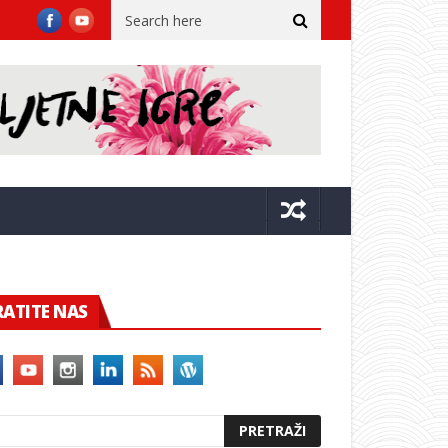
ovnik očekuju ekstremne vrućine i do 38 stupnjeva!
Franković 
RATITE NAS