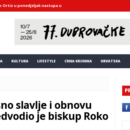
z u ponedjeljak nastupa u Saloči od zrcala
DHMZ upozorava: Dubr
JA
KULTURA
LIFESTYLE
CRNA KRONIKA
HRVATSKA
P
o slavlje i obnovu
edvodio je biskup Roko