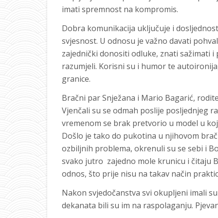
imati spremnost na kompromis.
Dobra komunikacija uključuje i dosljednost 
svjesnost. U odnosu je važno davati pohval
zajednički donositi odluke, znati sažimati i 
razumjeli. Korisni su i humor te autoironija
granice.
Bračni par Snježana i Mario Bagarić, roditelj
Vjenčali su se odmah poslije posljednjeg rata
vremenom se brak pretvorio u model u kojem
Došlo je tako do pukotina u njihovom brač
ozbiljnih problema, okrenuli su se sebi i B
svako jutro zajedno mole krunicu i čitaju B
odnos, što prije nisu na takav način praktici
Nakon svjedočanstva svi okupljeni imali su 
dekanata bili su im na raspolaganju. Pjevan