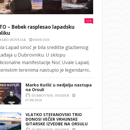
0
TO – Bebek rasplesao lapadsku
liku
MARO BOŠNJAK
08/08/2026
la Lapad sinoć je bila središte glazbenog
ađaja u Dubrovniku. U sklopu
dicionalne manifestacije Noć Uvale Lapad,
teniskim terenima nastupio je legendarni...
Marko Kutlić u nedjelju nastupa
na Orsuli
DUBROVNIK INSIDER
07/08/2026
VLATKO STEFANOVSKI TRIO
DONOSI VEČER VRHUNSKE
GITARSKE IZVEDBE NA ORSULU
DUBROVNIK INSIDER