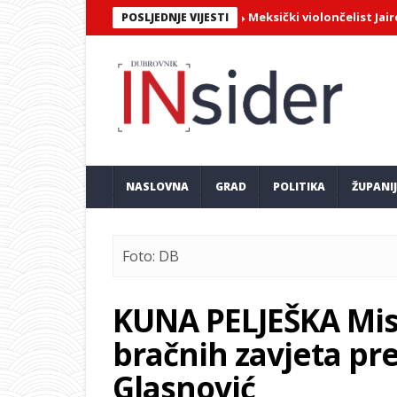
Meksički violončelist Jairo Orti
POSLJEDNJE VIJESTI
NASLOVNA
GRAD
POLITIKA
ŽUPANI
Foto: DB
KUNA PELJEŠKA Misn
bračnih zavjeta pr
Glasnović