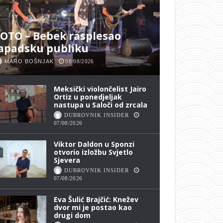
OTO – Bebek rasplesao
apadsku publiku
MARO BOŠNJAK
08/08/2026
Meksički violončelist Jairo
Ortiz u ponedjeljak
nastupa u Saloči od zrcala
DUBROVNIK INSIDER
07/08/2026
Viktor Daldon u Sponzi
otvorio izložbu Svjetlo
Sjevera
DUBROVNIK INSIDER
07/08/2026
Eva Šulić Brajčić: Knežev
dvor mi je postao kao
drugi dom