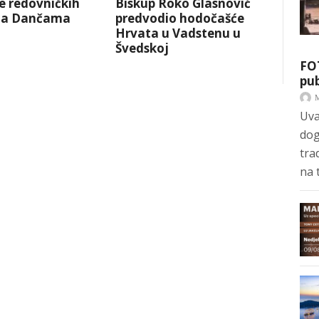
e redovničkih
Biskup Roko Glasnović
na Dančama
predvodio hodočašće
Hrvata u Vadstenu u
Švedskoj
FO
pub
Uva
dog
tra
na 