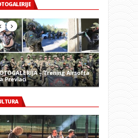
OTOGALERIJE
OTOGALERIJA – Trening Airsofta
a Prevlaci
FOTO – 1054.
ULTURA