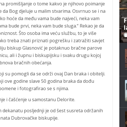
 na promišljanje o tome kakvo je njihovo poimanje
je da Bog djeluje u malim stvarima. Osvrnuo se i na
 tko hoće da među vama bude najveći, neka vam
F
vama bude prvi, neka vam bude sluga.“ Rekao je da
l
poniznost. Što osoba ima veću službu, to je više
o treba znati priznati pogrešku i zatražiti savjet
iliju biskup Glasnović je potaknuo bračne parove
icu, ali i župnu i biskupijsku i svaku drugu kojoj
 obnova bračnih obećanja.
i su pomogli da se održi ovaj Dan braka i obitelji.
koji ove godine slave 50 godina braka da dođu
spomene i fotografirao se s njima.
enje i čašćenje u samostanu Delorite.
m dekanatu posljednji je od šest susreta održanih
anata Dubrovačke biskupije.