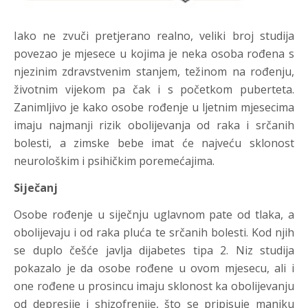
Iako ne zvuči pretjerano realno, veliki broj studija
povezao je mjesece u kojima je neka osoba rođena s
njezinim zdravstvenim stanjem, težinom na rođenju,
životnim vijekom pa čak i s početkom puberteta.
Zanimljivo je kako osobe rođenje u ljetnim mjesecima
imaju najmanji rizik obolijevanja od raka i srčanih
bolesti, a zimske bebe imat će najveću sklonost
neurološkim i psihičkim poremećajima.
Siječanj
Osobe rođenje u siječnju uglavnom pate od tlaka, a
obolijevaju i od raka pluća te srčanih bolesti. Kod njih
se duplo češće javlja dijabetes tipa 2. Niz studija
pokazalo je da osobe rođene u ovom mjesecu, ali i
one rođene u prosincu imaju sklonost ka obolijevanju
od depresije i shizofrenije, što se pripisuje manjku