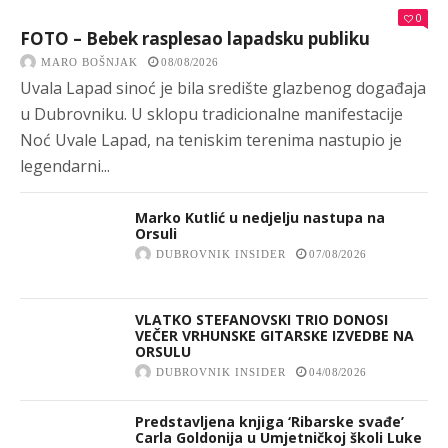
0
FOTO – Bebek rasplesao lapadsku publiku
MARO BOŠNJAK
08/08/2026
Uvala Lapad sinoć je bila središte glazbenog događaja
u Dubrovniku. U sklopu tradicionalne manifestacije
Noć Uvale Lapad, na teniskim terenima nastupio je
legendarni...
Marko Kutlić u nedjelju nastupa na
Orsuli
DUBROVNIK INSIDER
07/08/2026
VLATKO STEFANOVSKI TRIO DONOSI
VEČER VRHUNSKE GITARSKE IZVEDBE NA
ORSULU
DUBROVNIK INSIDER
04/08/2026
Predstavljena knjiga ‘Ribarske svađe’
Carla Goldonija u Umjetničkoj školi Luke