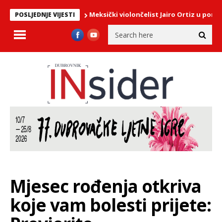
Meksički violončelist Jairo Ortiz u ponedjelja
POSLJEDNJE VIJESTI
Mjesec rođenja otkriva
koje vam bolesti prijete: