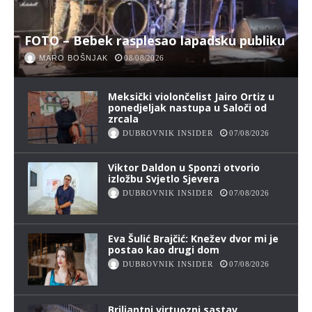
FOTO – Bebek rasplesao lapadsku publiku
MARO BOŠNJAK
08/08/2026
Meksički violončelist Jairo Ortiz u
ponedjeljak nastupa u Saloči od
zrcala
DUBROVNIK INSIDER
07/08/2026
Viktor Daldon u Sponzi otvorio
izložbu Svjetlo Sjevera
DUBROVNIK INSIDER
07/08/2026
Eva Šulić Brajčić: Knežev dvor mi je
postao kao drugi dom
DUBROVNIK INSIDER
07/08/2026
Briljantni virtuozni sastav