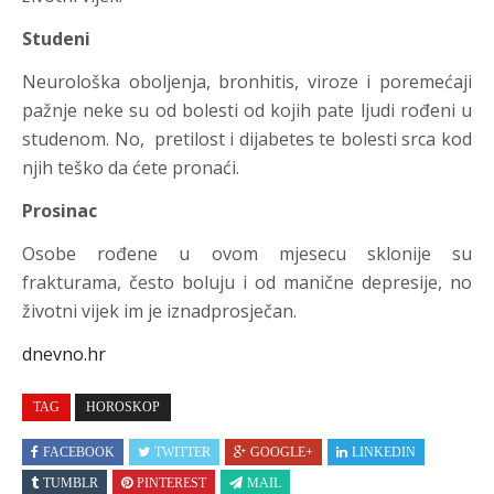
Studeni
Neurološka oboljenja, bronhitis, viroze i poremećaji
pažnje neke su od bolesti od kojih pate ljudi rođeni u
studenom. No, pretilost i dijabetes te bolesti srca kod
njih teško da ćete pronaći.
Prosinac
Osobe rođene u ovom mjesecu sklonije su
frakturama, često boluju i od manične depresije, no
životni vijek im je iznadprosječan.
dnevno.hr
TAG
HOROSKOP
FACEBOOK
TWITTER
GOOGLE+
LINKEDIN
TUMBLR
PINTEREST
MAIL