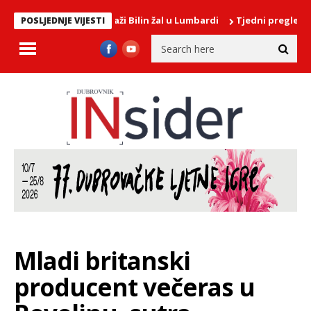
išćenja mora na plaži Bilin žal u Lumbardi
Tjedni pregled poslo
POSLJEDNJE VIJESTI
Mladi britanski
producent večeras u