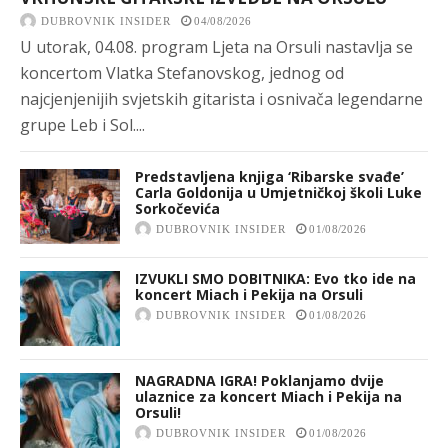
DUBROVNIK INSIDER
04/08/2026
U utorak, 04.08. program Ljeta na Orsuli nastavlja se
koncertom Vlatka Stefanovskog, jednog od
najcjenjenijih svjetskih gitarista i osnivača legendarne
grupe Leb i Sol....
Predstavljena knjiga ‘Ribarske svađe’
Carla Goldonija u Umjetničkoj školi Luke
Sorkočevića
DUBROVNIK INSIDER
01/08/2026
IZVUKLI SMO DOBITNIKA: Evo tko ide na
koncert Miach i Pekija na Orsuli
DUBROVNIK INSIDER
01/08/2026
NAGRADNA IGRA! Poklanjamo dvije
ulaznice za koncert Miach i Pekija na
Orsuli!
DUBROVNIK INSIDER
01/08/2026