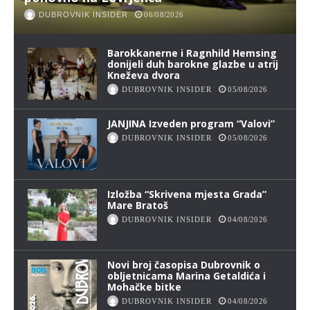
DUBROVNIK INSIDER
06/08/2026
Barokkanerne i Ragnhild Hemsing
donijeli duh barokne glazbe u atrij
Kneževa dvora
DUBROVNIK INSIDER
05/08/2026
JANJINA Izveden program “Valovi”
DUBROVNIK INSIDER
05/08/2026
Izložba “Skrivena mjesta Grada”
Mare Bratoš
DUBROVNIK INSIDER
04/08/2026
Novi broj časopisa Dubrovnik o
obljetnicama Marina Getaldića i
Mohačke bitke
DUBROVNIK INSIDER
04/08/2026