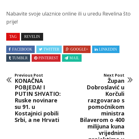
Nabavite svoje ulaznice online ili u uredu Revelina što
prije!
TAG
REVELIN
FACEBOOK
TWITTER
GOOGLE+
LINKEDIN
TUMBLR
PINTEREST
MAIL
Previous Post
Next Post
KONAČNA
Župan
POBJEDA! I
Dobroslavić u
PUTIN SHVATIO:
Korčuli
Ruske novinare
razgovarao s
su 91. u
pomoćnikom
Kostajnici pobili
ministra
Srbi, a ne Hrvati
Bilaverom o 400
milijuna kuna
vrijednim