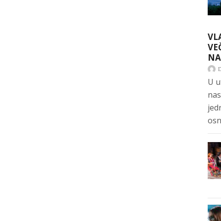
VL
VE
NA
U u
nas
jed
osn