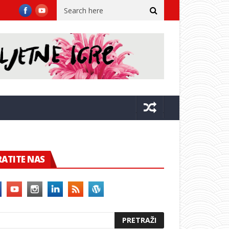
 dvora
Župan sa suradnicima u Kninu na 31. obljetnici VRO Oluja
RATITE NAS