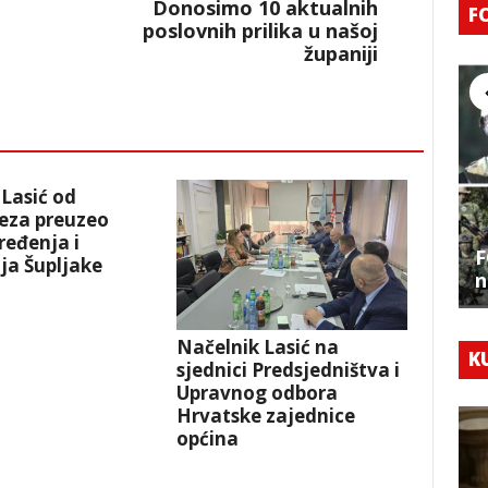
Donosimo 10 aktualnih
F
poslovnih prilika u našoj
županiji
Lasić od
eza preuzeo
ređenja i
F
ja Šupljake
n
Načelnik Lasić na
K
sjednici Predsjedništva i
Upravnog odbora
Hrvatske zajednice
općina