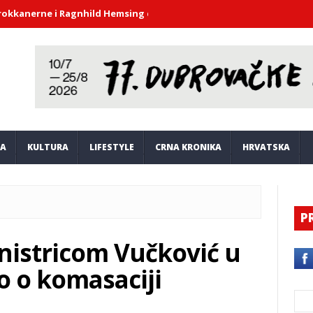
ne i Ragnhild Hemsing donijeli duh barokne glazbe u atrij Kneževa
JA
KULTURA
LIFESTYLE
CRNA KRONIKA
HRVATSKA
P
inistricom Vučković u
 o komasaciji