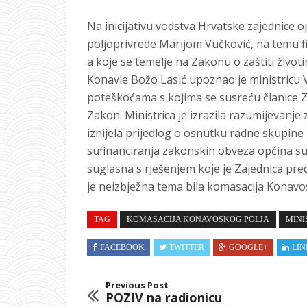
Na inicijativu vodstva Hrvatske zajednice o
poljoprivrede Marijom Vučković, na temu f
a koje se temelje na Zakonu o zaštiti životi
Konavle Božo Lasić upoznao je ministricu 
poteškoćama s kojima se susreću članice 
Zakon. Ministrica je izrazila razumijevanje
iznijela prijedlog o osnutku radne skupine
sufinanciranja zakonskih obveza općina sukl
suglasna s rješenjem koje je Zajednica pre
je neizbježna tema bila komasacija Konavo
TAG
KOMASACIJA KONAVOSKOG POLJA
MINI
FACEBOOK
TWITTER
GOOGLE+
LIN
Previous Post
POZIV na radionicu