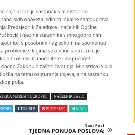
pćina, održan je sastanak s ministricom
inancijskih obaveza jedinica lokalne samouprave,
nja. Predsjednik Zajednice i načelnik Općine
Vučković i njezine suradnike s mnogobrojnim
Zajednice, s posebnim naglaskom na spomenuti
 za probleme s kojima se općine susreću te je
 koja bi osmislila modalitete i mogućnost
adno Zakonu o zaštiti životinja. Ministrica je bila
dložila na temu osiguranja usjeva, a na sastanku
skog polja.
STRICA MARIJA VUČKOVIĆ
NAČELNIK LASIĆ
KEDIN
TUMBLR
PINTEREST
MAIL
Next Post
TJEDNA PONUDA POSLOVA: