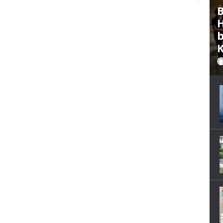
B
H
b