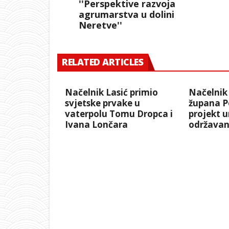
''Perspektive razvoja
agrumarstva u dolini
Neretve''
RELATED ARTICLES
Načelnik Lasić primio
Načelnik 
svjetske prvake u
župana P
vaterpolu Tomu Dropca i
projekt u
Ivana Lončara
održavan