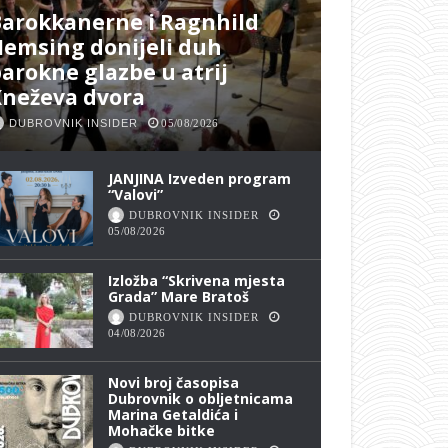
arokkanerne i Ragnhild
emsing donijeli duh
arokne glazbe u atrij
Kneževa dvora
DUBROVNIK INSIDER
05/08/2026
JANJINA Izveden program
“Valovi”
DUBROVNIK INSIDER
05/08/2026
Izložba “Skrivena mjesta
Grada” Mare Bratoš
DUBROVNIK INSIDER
04/08/2026
Novi broj časopisa
Dubrovnik o obljetnicama
Marina Getaldića i
Mohačke bitke