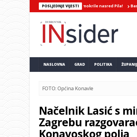
EROJATNA SNIMKA/Dvije djevojke mokrile nasred Pila!
Barokkaner
POSLJEDNJE VIJESTI
NASLOVNA
GRAD
POLITIKA
ŽUPANI
FOTO: Općina Konavle
Načelnik Lasić s m
Zagrebu razgovarao
Konavoskog polja