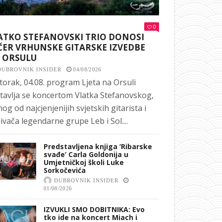
0
ATKO STEFANOVSKI TRIO DONOSI
ČER VRHUNSKE GITARSKE IZVEDBE
 ORSULU
DUBROVNIK INSIDER
04/08/2026
torak, 04.08. program Ljeta na Orsuli
tavlja se koncertom Vlatka Stefanovskog,
nog od najcjenjenijih svjetskih gitarista i
ivača legendarne grupe Leb i Sol....
Predstavljena knjiga ‘Ribarske
svađe’ Carla Goldonija u
Umjetničkoj školi Luke
Sorkočevića
DUBROVNIK INSIDER
01/08/2026
IZVUKLI SMO DOBITNIKA: Evo
tko ide na koncert Miach i