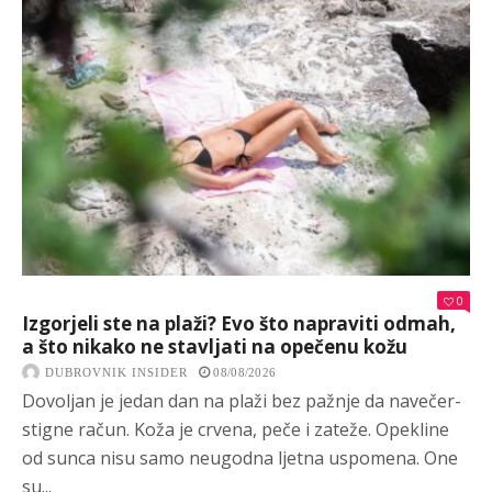
0
Izgorjeli ste na plaži? Evo što napraviti odmah,
a što nikako ne stavljati na opečenu kožu
DUBROVNIK INSIDER
08/08/2026
Dovoljan je jedan dan na plaži bez pažnje da navečer-
stigne račun. Koža je crvena, peče i zateže. Opekline
od sunca nisu samo neugodna ljetna uspomena. One
su...