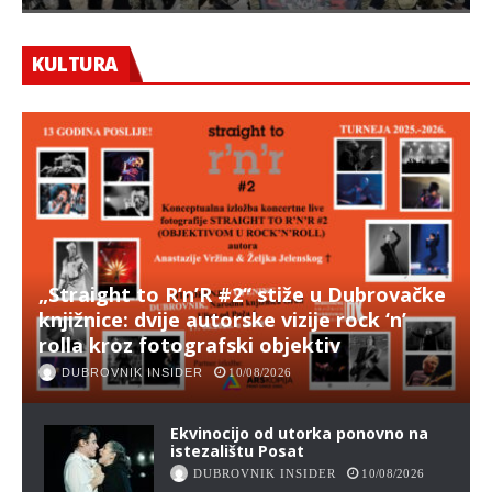
KULTURA
„Straight to R’n’R #2“ stiže u Dubrovačke
knjižnice: dvije autorske vizije rock ‘n’
rolla kroz fotografski objektiv
DUBROVNIK INSIDER
10/08/2026
Ekvinocijo od utorka ponovno na
istezalištu Posat
DUBROVNIK INSIDER
10/08/2026