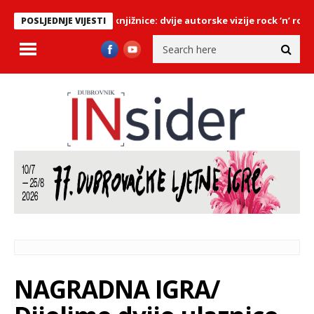
stiže u Dubrovačke knjižnice: dvije autorske vizije rock ‘n’ rolla kro
POSLJEDNJE VIJESTI
NAGRADNA IGRA/