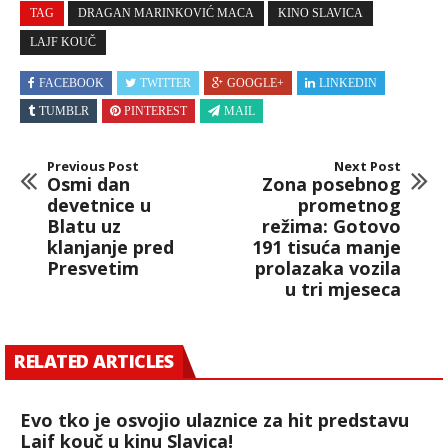
TAG
DRAGAN MARINKOVIĆ MACA
KINO SLAVICA
LAJF KOUČ
FACEBOOK
TWITTER
GOOGLE+
LINKEDIN
TUMBLR
PINTEREST
MAIL
Previous Post
Next Post
Osmi dan
Zona posebnog
devetnice u
prometnog
Blatu uz
režima: Gotovo
klanjanje pred
191 tisuća manje
Presvetim
prolazaka vozila
u tri mjeseca
RELATED ARTICLES
Evo tko je osvojio ulaznice za hit predstavu
Lajf kouč u kinu Slavica!