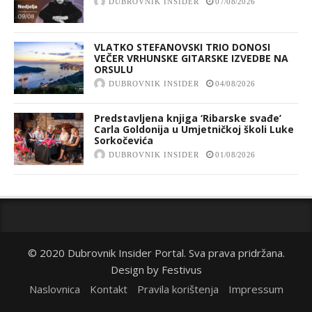
DUBROVNIK INSIDER
07/08/2026
VLATKO STEFANOVSKI TRIO DONOSI
VEČER VRHUNSKE GITARSKE IZVEDBE NA
ORSULU
DUBROVNIK INSIDER
04/08/2026
Predstavljena knjiga ‘Ribarske svađe’
Carla Goldonija u Umjetničkoj školi Luke
Sorkočevića
DUBROVNIK INSIDER
01/08/2026
© 2020 Dubrovnik Insider Portal. Sva prava pridržana.
Design by
Festivus
Naslovnica
Kontakt
Pravila korištenja
Impressum