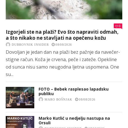
0
Izgorjeli ste na plaži? Evo što napraviti odmah,
a što nikako ne stavljati na opečenu kožu
DUBROVNIK INSIDER
08/08/2026
Dovoljan je jedan dan na plaži bez pažnje da navečer-
stigne račun. Koža je crvena, peče i zateže. Opekline
od sunca nisu samo neugodna ljetna uspomena. One
su...
FOTO – Bebek rasplesao lapadsku
publiku
MARO BOŠNJAK
08/08/2026
Marko Kutlić u nedjelju nastupa na
Orsuli