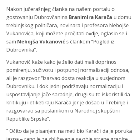
Nakon jučerašnjeg članka na našem portalu o
gostovanju Dubrovčanina
Branimira Karača
u domu
trebinjskog političara, novinara i profesora Nebojše
Vukanovića, koji možete pročitati
ovdje
, oglasio se i
sam
Nebojša Vukanović
s člankom “Pogled iz
Dubrovnika”.
Vukanović kaže kako je želio dati mali doprinos
pomirenju, suživotu i potpunoj normalizaciji odnosa,
ali je razgovor “izazvao dosta reakcija u susjednom
Dubrovniku. I dok jedni podržavaju normalizaciju i
uspostavljanje jače saradnje, drugi su to iskoristili da
kritikuju i etiketiraju Karača jer je došao u Trebinje i
razgovarao sa poslanikom u Narodnoj skupštini
Republike Srpske”.
” Očito da je pisanjem na meti bio Karač i da je poruka
jasna – rano je za zbližavanje sa obje strane granice.