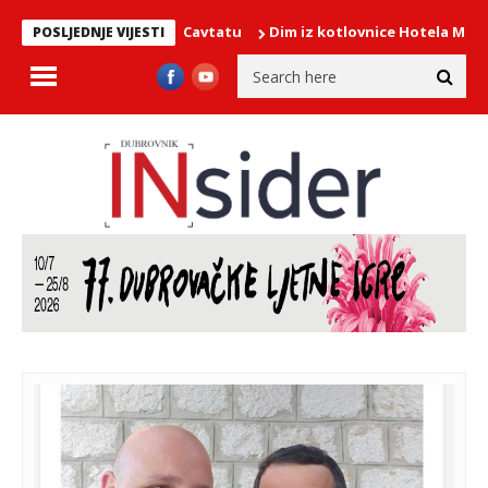
vi Gospe Snježne u Cavtatu
Dim iz kotlovnice Hotela More, na int
POSLJEDNJE VIJESTI