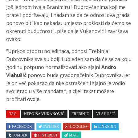
Još jednom hvala Branimiru i Dubrovčanima koji me
prate i podržavaju, i nadam se da će odnosi dva grada
ponovo biti kao nekada, umjesto prošlosti da ćemo se
okrenuti budućnosti., piše dalje Vukanović i završava
ovako:
“Uprkos otporu pojedinaca, odnosi Trebinja i
Dubrovnika sve su bolji i ubjeđen sam da će se za koju
godinu potpuno normalizovati ako sjajni
Andro
Vlahušić
ponovo bude gradonačelnik Dubrovnika, jer
je on već pokazao da nije ostrašćen i sjajno je vodio
svoj grad u više mandata.”, a cijeli tekst možete
pročitati
ovdje.
TAG
NEBOJŠA VUKANOVIĆ
TREBINJE
VLAHUŠIĆ
FACEBOOK
TWITTER
GOOGLE+
LINKEDIN
TUMBLR
PINTEREST
MAIL