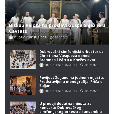
Biskup Relota na proslavi Gospe Snježne u
Cavtatu
DUBROVNIK INSIDER
09/08/2026
Dubrovački simfonijski orkestar uz
Christiana Vasqueza donosi
Brahmsa i Pärta u Knežev dvor
DUBROVNIK INSIDER
09/08/2026
Povijest Žuljane na jednom mjestu:
Predstavljena monografija ‘Priča o
Žuljani’
DUBROVNIK INSIDER
09/08/2026
U prodaji dodatna mjesta za
koncerte Dubrovačkog
simfonijskog orkestra i ansambla