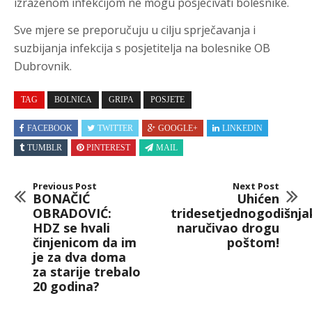
izraženom infekcijom ne mogu posjećivati bolesnike.
Sve mjere se preporučuju u cilju sprječavanja i
suzbijanja infekcija s posjetitelja na bolesnike OB
Dubrovnik.
TAG
BOLNICA
GRIPA
POSJETE
FACEBOOK
TWITTER
GOOGLE+
LINKEDIN
TUMBLR
PINTEREST
MAIL
Previous Post
Next Post
BONAČIĆ
Uhićen
OBRADOVIĆ:
tridesetjednogodišnja
HDZ se hvali
naručivao drogu
činjenicom da im
poštom!
je za dva doma
za starije trebalo
20 godina?