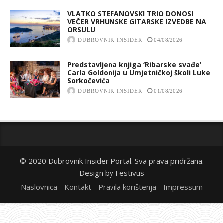
VLATKO STEFANOVSKI TRIO DONOSI
VEČER VRHUNSKE GITARSKE IZVEDBE NA
ORSULU
DUBROVNIK INSIDER
04/08/2026
Predstavljena knjiga ‘Ribarske svađe’
Carla Goldonija u Umjetničkoj školi Luke
Sorkočevića
DUBROVNIK INSIDER
01/08/2026
© 2020 Dubrovnik Insider Portal. Sva prava pridržana.
Design by
Festivus
Naslovnica
Kontakt
Pravila korištenja
Impressum