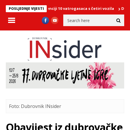
a More, na intervenciji 10 vatrogasaca s četiri vozila
Dubrovački
POSLJEDNJE VIJESTI
Foto: Dubrovnik INsider
Obavijest iz dubrovačke