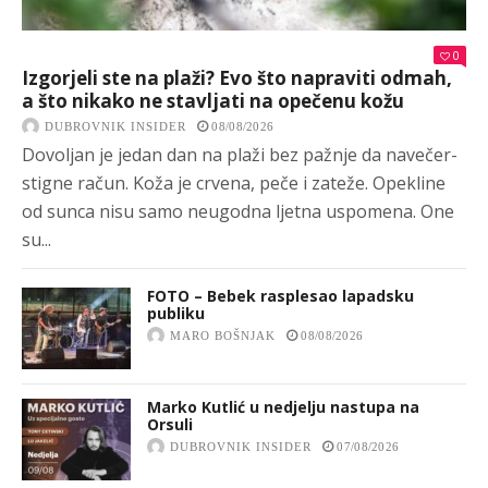
0
Izgorjeli ste na plaži? Evo što napraviti odmah,
a što nikako ne stavljati na opečenu kožu
DUBROVNIK INSIDER
08/08/2026
Dovoljan je jedan dan na plaži bez pažnje da navečer-
stigne račun. Koža je crvena, peče i zateže. Opekline
od sunca nisu samo neugodna ljetna uspomena. One
su...
FOTO – Bebek rasplesao lapadsku
publiku
MARO BOŠNJAK
08/08/2026
Marko Kutlić u nedjelju nastupa na
Orsuli
DUBROVNIK INSIDER
07/08/2026