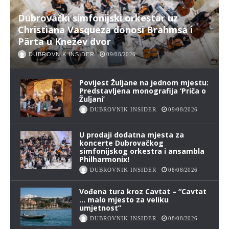
Dubrovački simfonijski orkestar uz
Christiana Vasqueza donosi Brahmsa i
Pärta u Knežev dvor
DUBROVNIK INSIDER
09/08/2026
Povijest Žuljane na jednom mjestu:
Predstavljena monografija ‘Priča o
Žuljani’
DUBROVNIK INSIDER
09/08/2026
U prodaji dodatna mjesta za
koncerte Dubrovačkog
simfonijskog orkestra i ansambla
Philharmonix!
DUBROVNIK INSIDER
08/08/2026
Vođena tura kroz Cavtat – “Cavtat
… malo mjesto za veliku
umjetnost”
DUBROVNIK INSIDER
08/08/2026