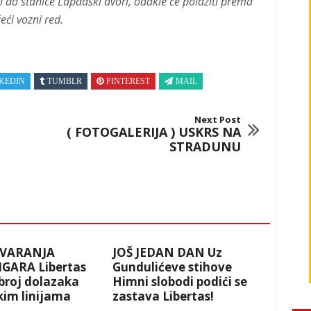
 do stanice Lapadski dvori, odakle će polaziti prema
eći vozni red.
KEDIN
TUMBLR
PINTEREST
MAIL
Next Post
( FOTOGALERIJA ) USKRS NA
STRADUNU
VARANJA
JOŠ JEDAN DAN Uz
IGARA Libertas
Gundulićeve stihove
broj dolazaka
Himni slobodi podići se
kim linijama
zastava Libertas!