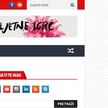
a dvora
Župan sa suradnicima u Kninu na 31. obljetnici VRO Oluj
RATITE NAS