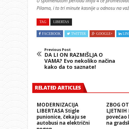
U spomenutom periodu linija 4 će prometovati
Pilama, i to tri minute kasnije u odnosu na važ
TAG
LIBERTAS
FACEBOOK
TWITTER
GOOGLE+
LIN
Previous Post
DA LI ON RAZMIŠLJA O
VAMA? Evo nekoliko načina
kako da to saznate!
RELATED ARTICLES
MODERNIZACIJA
ZBOG OT
LIBERTASA Stigle
LJETNIH 
punionice, čekaju se
povećao 
autobusi na električni
na grads
pogon