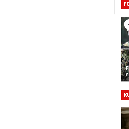
F
F
n
K