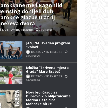
arokkanerne i Ragnhild
emsing donijeli duh
arokne glazbe u atrij
Kneževa dvora
DUBROVNIK INSIDER
05/08/2026
JANJINA Izveden program
“Valovi”
DUBROVNIK INSIDER
05/08/2026
Izložba “Skrivena mjesta
Grada” Mare Bratoš
DUBROVNIK INSIDER
04/08/2026
Novi broj časopisa
Dubrovnik o obljetnicama
Marina Getaldića i
Mohačke bitke