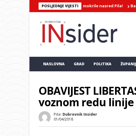
EROJATNA SNIMKA/Dvije djevojke mokrile nasred Pila!
Barokkane
POSLJEDNJE VIJESTI
NASLOVNA
GRAD
POLITIKA
ŽUPANI
OBAVIJEST LIBERTA
voznom redu linije 
Piše:
Dubrovnik Insider
01/04/2018