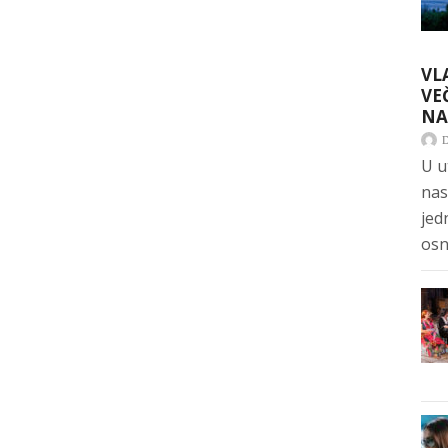
VL
VE
NA
U u
nas
jed
osn