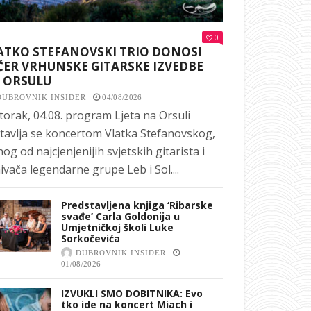
0
ATKO STEFANOVSKI TRIO DONOSI
ČER VRHUNSKE GITARSKE IZVEDBE
 ORSULU
DUBROVNIK INSIDER
04/08/2026
torak, 04.08. program Ljeta na Orsuli
tavlja se koncertom Vlatka Stefanovskog,
nog od najcjenjenijih svjetskih gitarista i
ivača legendarne grupe Leb i Sol....
Predstavljena knjiga ‘Ribarske
svađe’ Carla Goldonija u
Umjetničkoj školi Luke
Sorkočevića
DUBROVNIK INSIDER
01/08/2026
IZVUKLI SMO DOBITNIKA: Evo
tko ide na koncert Miach i