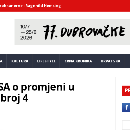
rne i Ragnhild Hemsing donijeli duh barokne glazbe u atrij Knežev
JA
KULTURA
LIFESTYLE
CRNA KRONIKA
HRVATSKA
SA o promjeni u
P
broj 4