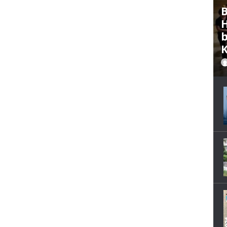
B
H
b