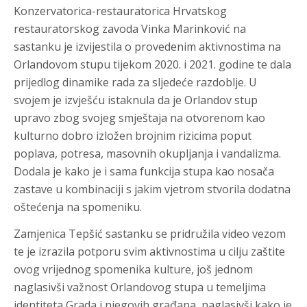
Konzervatorica-restauratorica Hrvatskog
restauratorskog zavoda Vinka Marinković na
sastanku je izvijestila o provedenim aktivnostima na
Orlandovom stupu tijekom 2020. i 2021. godine te dala
prijedlog dinamike rada za sljedeće razdoblje. U
svojem je izvješću istaknula da je Orlandov stup
upravo zbog svojeg smještaja na otvorenom kao
kulturno dobro izložen brojnim rizicima poput
poplava, potresa, masovnih okupljanja i vandalizma.
Dodala je kako je i sama funkcija stupa kao nosača
zastave u kombinaciji s jakim vjetrom stvorila dodatna
oštećenja na spomeniku.
Zamjenica Tepšić sastanku se pridružila video vezom
te je izrazila potporu svim aktivnostima u cilju zaštite
ovog vrijednog spomenika kulture, još jednom
naglasivši važnost Orlandovog stupa u temeljima
identiteta Grada i njegovih građana, naglasivši kako je