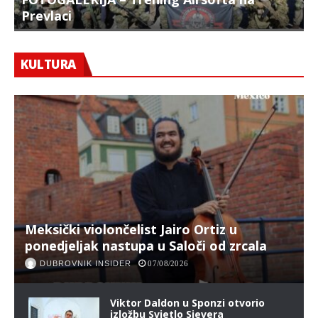
Prevlaci
F
KULTURA
Meksički violončelist Jairo Ortiz u
ponedjeljak nastupa u Saloči od zrcala
DUBROVNIK INSIDER
07/08/2026
Viktor Daldon u Sponzi otvorio
izložbu Svjetlo Sjevera