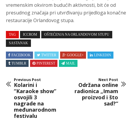
vremenskim okvirom budućih aktivnosti, bit će od
presudnog značaja pri utvrđivanju prijedloga konačne
restauracije Orlandovog stupa.
TAG
ICCROM
OŠTEĆENJA NA ORLANDOVOM STUPU
SASTANAK
FACEBOOK
TWITTER
GOOGLE+
LINKEDIN
TUMBLR
PINTEREST
MAIL
Previous Post
Next Post
Kolarini i
Održana online
“Karaoke show”
radionica „Imam
osvojili 3
proizvod i što
nagrade na
sad?“
međunarodnom
festivalu