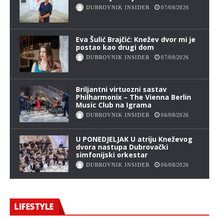
DUBROVNIK INSIDER
07/08/2026
Eva Šulić Brajčić: Knežev dvor mi je
postao kao drugi dom
DUBROVNIK INSIDER
07/08/2026
Briljantni virtuozni sastav
Philharmonix – The Vienna Berlin
Music Club na Igrama
DUBROVNIK INSIDER
06/08/2026
U PONEDJELJAK U atriju Kneževog
dvora nastupa Dubrovački
simfonijski orkestar
DUBROVNIK INSIDER
06/08/2026
LIFESTYLE