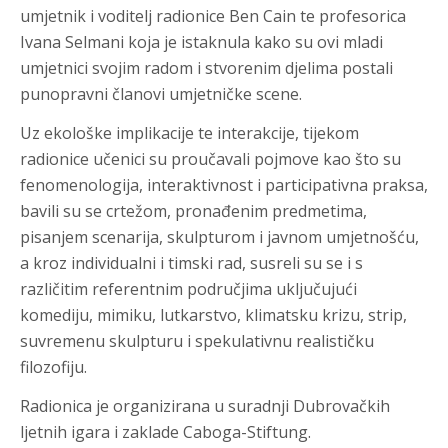
umjetnik i voditelj radionice Ben Cain te profesorica
Ivana Selmani koja je istaknula kako su ovi mladi
umjetnici svojim radom i stvorenim djelima postali
punopravni članovi umjetničke scene.
Uz ekološke implikacije te interakcije, tijekom
radionice učenici su proučavali pojmove kao što su
fenomenologija, interaktivnost i participativna praksa,
bavili su se crtežom, pronađenim predmetima,
pisanjem scenarija, skulpturom i javnom umjetnošću,
a kroz individualni i timski rad, susreli su se i s
različitim referentnim područjima uključujući
komediju, mimiku, lutkarstvo, klimatsku krizu, strip,
suvremenu skulpturu i spekulativnu realističku
filozofiju.
Radionica je organizirana u suradnji Dubrovačkih
ljetnih igara i zaklade Caboga-Stiftung.