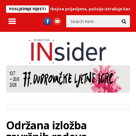
KA NA PILAMA: Obojica prijavljena, policija istražuje kazneno dje
POSLJEDNJE VIJESTI
Održana izložba