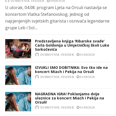
DUBROVNIK INSIDER
04/08/2026
U utorak, 04.08. program Ljeta na Orsuli nastavlja se
koncertom Vlatka Stefanovskog, jednog od
najcjenjenijih svjetskih gitarista i osnivača legendarne
grupe Leb i Sol....
Predstavljena knjiga ‘Ribarske svađe’
Carla Goldonija u Umjetničkoj školi Luke
Sorkočevića
DUBROVNIK INSIDER
01/08/2026
IZVUKLI SMO DOBITNIKA: Evo tko ide na
koncert Miach i Pekija na Orsuli
DUBROVNIK INSIDER
01/08/2026
NAGRADNA IGRA! Poklanjamo dvije
ulaznice za koncert Miach i Pekija na
Orsuli!
DUBROVNIK INSIDER
01/08/2026