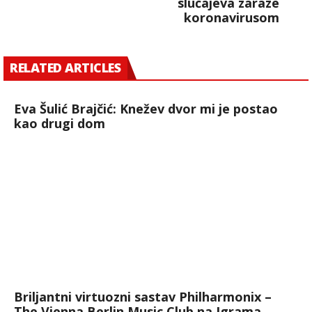
slučajeva zaraze
koronavirusom
RELATED ARTICLES
Eva Šulić Brajčić: Knežev dvor mi je postao
kao drugi dom
Briljantni virtuozni sastav Philharmonix –
The Vienna Berlin Music Club na Igrama