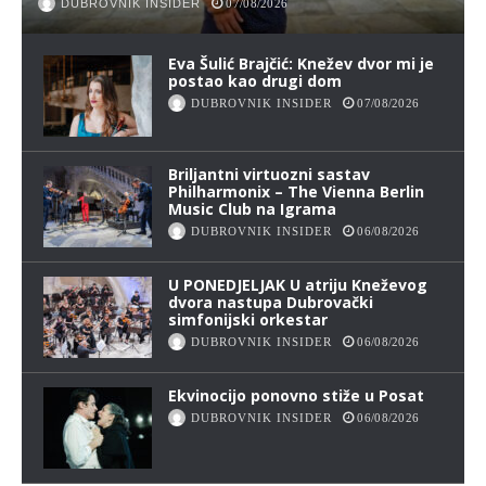
DUBROVNIK INSIDER
07/08/2026
Eva Šulić Brajčić: Knežev dvor mi je
postao kao drugi dom
DUBROVNIK INSIDER
07/08/2026
Briljantni virtuozni sastav
Philharmonix – The Vienna Berlin
Music Club na Igrama
DUBROVNIK INSIDER
06/08/2026
U PONEDJELJAK U atriju Kneževog
dvora nastupa Dubrovački
simfonijski orkestar
DUBROVNIK INSIDER
06/08/2026
Ekvinocijo ponovno stiže u Posat
DUBROVNIK INSIDER
06/08/2026