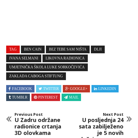
TAG
BEN CAIN
BEZ TEBE SAM NIŠTA
DLJI
IVANA SELMANI
LIKOVNA RADIONICA
UMJETNIČKA ŠKOLA LUKE SORKOČEVIĆA
ZAKLADA CABOGA STIFTUNG
FACEBOOK
TWITTER
GOOGLE+
LINKEDIN
TUMBLR
PINTEREST
MAIL
Previous Post
Next Post
U Zadru održane
U posljednja 24
radionice crtanja
sata zabilježeno
3D olovkama
je 5 novih