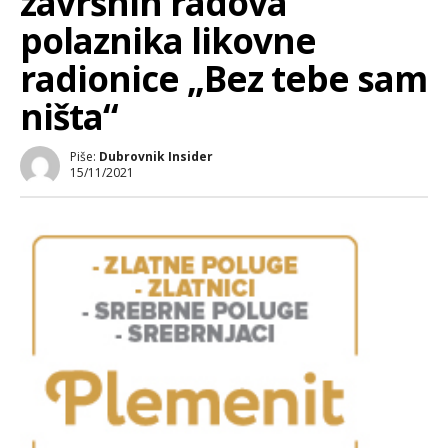
završnih radova
polaznika likovne
radionice „Bez tebe sam
ništa“
Piše:
Dubrovnik Insider
15/11/2021