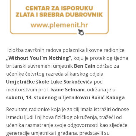
Izložba završnih radova polaznika likovne radionice
„Without You I’m Nothing“
, koju je proteklog tjedna
britanski suvremeni umjetnik
Ben Cain
održao za
učenike četvrtog razreda slikarskog odjela
Umjetničke škole Luke Sorkočevića
pod
mentorstvom prof.
Ivane Selmani
, održana je u
subotu, 13. studenog u ljetnikovcu Bunić-Kaboga
.
Rezultate radionice koja je za cilj imala istražiti odnose
između ljudi i njihova fizičkog okruženja, tražeći od
učenika razmatranje svoje odgovornosti kao sljedeće
generacije umjetnika i građana, predstavili su