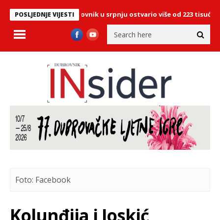
stičke brojke: Dubrovnik u srpnju ostvario više od 223 tisuće dolaz
POSLJEDNJE VIJESTI
Foto: Facebook
Kolunđija i Joskić