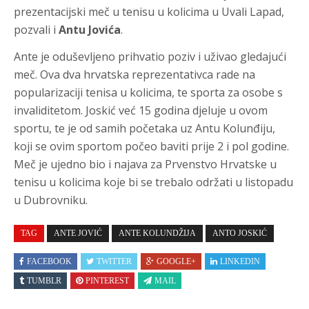
prezentacijski meč u tenisu u kolicima u Uvali Lapad,
pozvali i
Antu Jovića
.
Ante je oduševljeno prihvatio poziv i uživao gledajući
meč. Ova dva hrvatska reprezentativca rade na
popularizaciji tenisa u kolicima, te sporta za osobe s
invaliditetom. Joskić već 15 godina djeluje u ovom
sportu, te je od samih početaka uz Antu Kolunđiju,
koji se ovim sportom počeo baviti prije 2 i pol godine.
Meč je ujedno bio i najava za Prvenstvo Hrvatske u
tenisu u kolicima koje bi se trebalo održati u listopadu
u Dubrovniku.
TAG
ANTE JOVIĆ
ANTE KOLUNDŽIJA
ANTO JOSKIĆ
FACEBOOK
TWITTER
GOOGLE+
LINKEDIN
TUMBLR
PINTEREST
MAIL