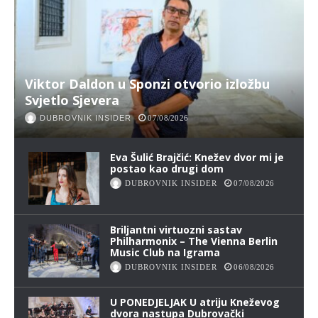
Viktor Daldon u Sponzi otvorio izložbu
Svjetlo Sjevera
DUBROVNIK INSIDER
07/08/2026
Eva Šulić Brajčić: Knežev dvor mi je
postao kao drugi dom
DUBROVNIK INSIDER
07/08/2026
Briljantni virtuozni sastav
Philharmonix – The Vienna Berlin
Music Club na Igrama
DUBROVNIK INSIDER
06/08/2026
U PONEDJELJAK U atriju Kneževog
dvora nastupa Dubrovački