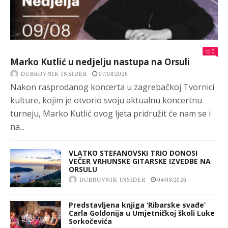
0
Marko Kutlić u nedjelju nastupa na Orsuli
DUBROVNIK INSIDER
07/08/2026
Nakon rasprodanog koncerta u zagrebačkoj Tvornici
kulture, kojim je otvorio svoju aktualnu koncertnu
turneju, Marko Kutlić ovog ljeta pridružit će nam se i
na...
VLATKO STEFANOVSKI TRIO DONOSI
VEČER VRHUNSKE GITARSKE IZVEDBE NA
ORSULU
DUBROVNIK INSIDER
04/08/2026
Predstavljena knjiga ‘Ribarske svađe’
Carla Goldonija u Umjetničkoj školi Luke
Sorkočevića