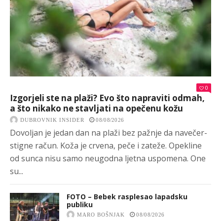
0
Izgorjeli ste na plaži? Evo što napraviti odmah,
a što nikako ne stavljati na opečenu kožu
DUBROVNIK INSIDER
08/08/2026
Dovoljan je jedan dan na plaži bez pažnje da navečer-
stigne račun. Koža je crvena, peče i zateže. Opekline
od sunca nisu samo neugodna ljetna uspomena. One
su...
FOTO – Bebek rasplesao lapadsku
publiku
MARO BOŠNJAK
08/08/2026