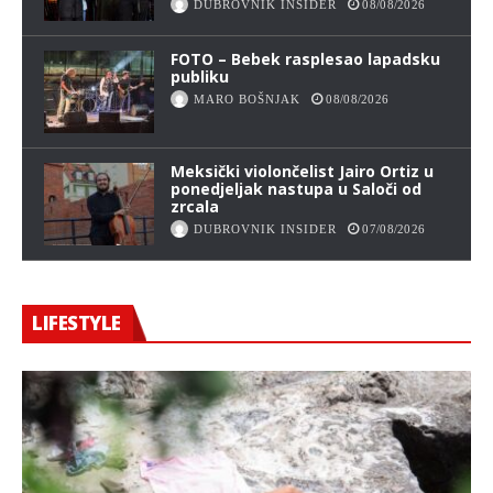
DUBROVNIK INSIDER
08/08/2026
FOTO – Bebek rasplesao lapadsku
publiku
MARO BOŠNJAK
08/08/2026
Meksički violončelist Jairo Ortiz u
ponedjeljak nastupa u Saloči od
zrcala
DUBROVNIK INSIDER
07/08/2026
LIFESTYLE