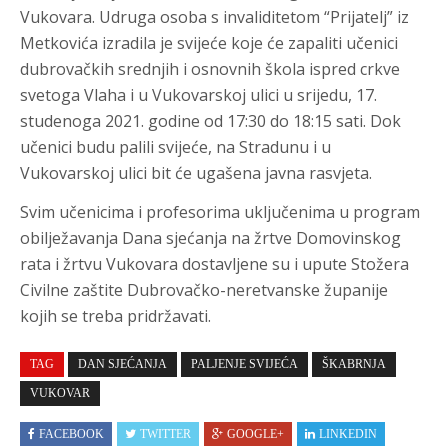
Vukovara. Udruga osoba s invaliditetom “Prijatelj” iz
Metkovića izradila je svijeće koje će zapaliti učenici
dubrovačkih srednjih i osnovnih škola ispred crkve
svetoga Vlaha i u Vukovarskoj ulici u srijedu, 17.
studenoga 2021. godine od 17:30 do 18:15 sati. Dok
učenici budu palili svijeće, na Stradunu i u
Vukovarskoj ulici bit će ugašena javna rasvjeta.
Svim učenicima i profesorima uključenima u program
obilježavanja Dana sjećanja na žrtve Domovinskog
rata i žrtvu Vukovara dostavljene su i upute Stožera
Civilne zaštite Dubrovačko-neretvanske županije
kojih se treba pridržavati.
TAG
DAN SJEĆANJA
PALJENJE SVIJEĆA
ŠKABRNJA
VUKOVAR
FACEBOOK
TWITTER
GOOGLE+
LINKEDIN