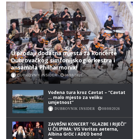
U prodaji dodatna mjesta za koncerte
Dubrovačkog simfonijskog orkestra i
ansambla Philharmonix!
DUBROVNIK INSIDER
08/08/2026
Vođena tura kroz Cavtat – “Cavtat
… malo mjesto za veliku
umjetnost”
DUBROVNIK INSIDER
08/08/2026
ZAVRŠNI KONCERT “GLAZBE I RIJEČI”
U ČILIPIMA: VIS Veritas aeterna,
Albina Grčić i ADEO bend