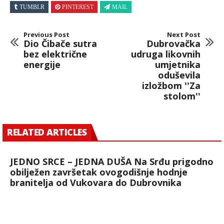
TUMBLR
PINTEREST
MAIL
Previous Post
Next Post
Dio Čibače sutra
Dubrovačka
bez električne
udruga likovnih
energije
umjetnika
oduševila
izložbom ''Za
stolom''
RELATED ARTICLES
JEDNO SRCE – JEDNA DUŠA Na Srđu prigodno
obilježen završetak ovogodišnje hodnje
branitelja od Vukovara do Dubrovnika