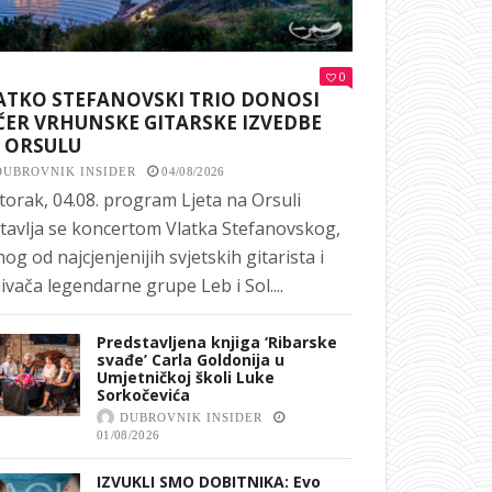
0
ATKO STEFANOVSKI TRIO DONOSI
ČER VRHUNSKE GITARSKE IZVEDBE
 ORSULU
DUBROVNIK INSIDER
04/08/2026
torak, 04.08. program Ljeta na Orsuli
tavlja se koncertom Vlatka Stefanovskog,
nog od najcjenjenijih svjetskih gitarista i
ivača legendarne grupe Leb i Sol....
Predstavljena knjiga ‘Ribarske
svađe’ Carla Goldonija u
Umjetničkoj školi Luke
Sorkočevića
DUBROVNIK INSIDER
01/08/2026
IZVUKLI SMO DOBITNIKA: Evo