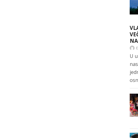
VL
VE
NA
U u
nas
jed
osn