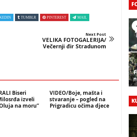
F
KEDIN
TUMBLR
PINTEREST
MAIL
Next Post
VELIKA FOTOGALERIJA/
Večernji đir Stradunom
F
n
ALI Biseri
VIDEO/Boje, mašta i
losrđa izveli
stvaranje – pogled na
K
“Oluja na moru”
Prigradicu očima djece