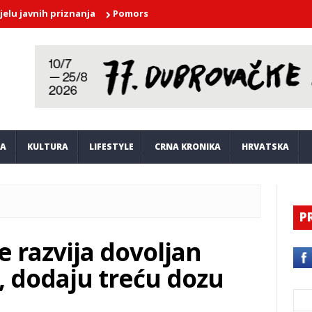
nih priznanja
Pomorska policija na Šipanu zaustavila alkoholizir
JA
KULTURA
LIFESTYLE
CRNA KRONIKA
HRVATSKA
P
e razvija dovoljan
, dodaju treću dozu