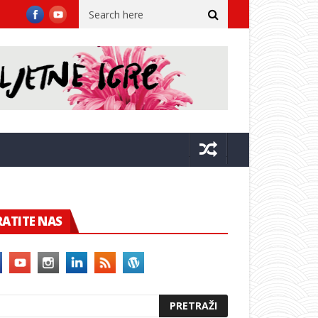
anog voditelja glisera
Miloslavić: Općina nije uklonila niti pr
RATITE NAS