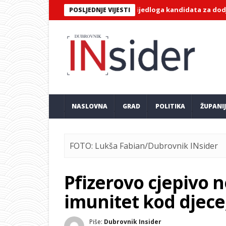
NA KONAVLE: Poziv za dostavu prijedloga kandidata za dodjelu jav
POSLJEDNJE VIJESTI
NASLOVNA
GRAD
POLITIKA
ŽUPANI
FOTO: Lukša Fabian/Dubrovnik INsider
Pfizerovo cjepivo n
imunitet kod djece
Piše:
Dubrovnik Insider