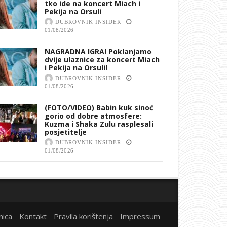
tko ide na koncert Miach i
Pekija na Orsuli
DUBROVNIK INSIDER
01/08/2026
NAGRADNA IGRA! Poklanjamo
dvije ulaznice za koncert Miach
i Pekija na Orsuli!
DUBROVNIK INSIDER
01/08/2026
(FOTO/VIDEO) Babin kuk sinoć
gorio od dobre atmosfere:
Kuzma i Shaka Zulu rasplesali
posjetitelje
DUBROVNIK INSIDER
01/08/2026
nica
Kontakt
Pravila korištenja
Impressum