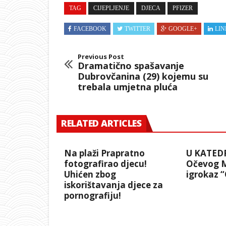
TAG
CIJEPLJENJE
DJECA
PFIZER
FACEBOOK
TWITTER
GOOGLE+
LIN
Previous Post
Dramatično spašavanje
Dubrovčanina (29) kojemu su
trebala umjetna pluća
RELATED ARTICLES
Na plaži Prapratno
U KATEDR
fotografirao djecu!
Očevog Mi
Uhićen zbog
igrokaz 
iskorištavanja djece za
pornografiju!