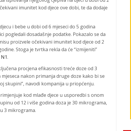
 da ispitivanja njegovog cjepiva na djeci u dobi od 2
čekivani imunitet kod djece ove dobi, te da dodaje
 djecu i bebe u dobi od 6 mjeseci do 5 godina
nici pogledali dosadašnje podatke. Pokazalo se da
 nisu proizvele očekivani imunitet kod djece od 2
odine. Stoga je tvrtka rekla da će “izmijeniti”
i
N1
.
uključena procjena efikasnosti treće doze od 3
a mjeseca nakon primanja druge doze kako bi se
noj skupini”, navodi kompanija u priopćenju.
 primjenjuje kod mlađe djece u usporedbi s onom
upinu od 12 i više godina doza je 30 mikrograma,
ađu 3 mikrograma.