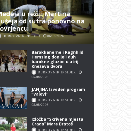
edeja u režiji Martina
ušeja od sutra ponovno na
Lovrjencu
DUBROVNIK INSIDER
06/08/2026
Barokkanerne i Ragnhild
Hemsing donijeli duh
barokne glazbe u atrij
Kneževa dvora
DUBROVNIK INSIDER
05/08/2026
JANJINA Izveden program
“Valovi”
DUBROVNIK INSIDER
05/08/2026
Izložba “Skrivena mjesta
Grada” Mare Bratoš
DUBROVNIK INSIDER