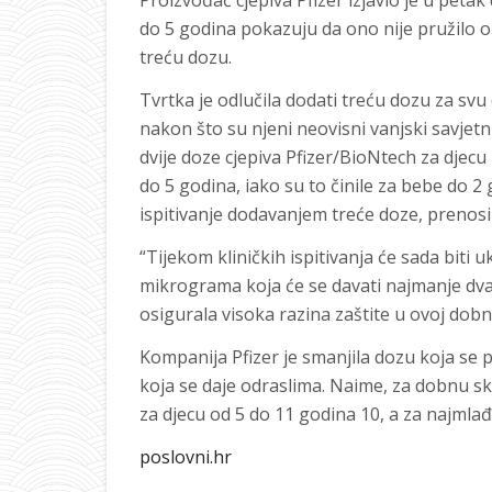
Proizvođač cjepiva Pfizer izjavio je u petak
do 5 godina pokazuju da ono nije pružilo o
treću dozu.
Tvrtka je odlučila dodati treću dozu za svu
nakon što su njeni neovisni vanjski savjet
dvije doze cjepiva Pfizer/BioNtech za djecu
do 5 godina, iako su to činile za bebe do 2 g
ispitivanje dodavanjem treće doze, prenos
“Tijekom kliničkih ispitivanja će sada biti 
mikrograma koja će se davati najmanje dv
osigurala visoka razina zaštite u ovoj dob
Kompanija Pfizer je smanjila dozu koja se
koja se daje odraslima. Naime, za dobnu sk
za djecu od 5 do 11 godina 10, a za najml
poslovni.hr