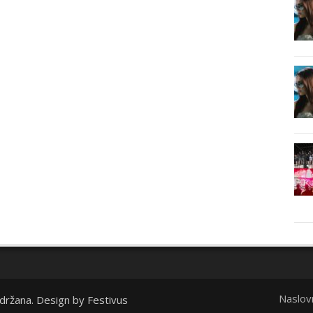
Naslov
idržana. Design by
Festivus