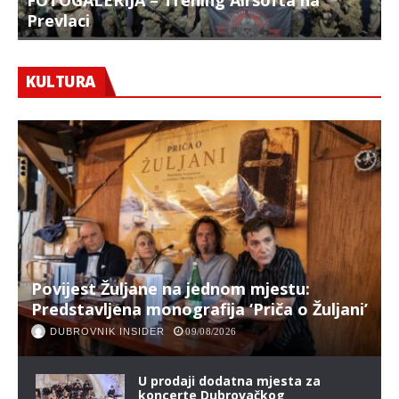
FOTOGALERIJA – Trening Airsofta na
Prevlaci
F
KULTURA
Povijest Žuljane na jednom mjestu:
Predstavljena monografija ‘Priča o Žuljani’
DUBROVNIK INSIDER
09/08/2026
U prodaji dodatna mjesta za
koncerte Dubrovačkog