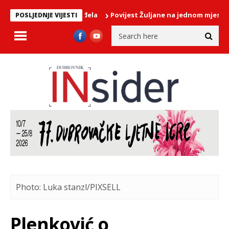
Povijest Žuljane na jednom mjestu: Predst
POSLJEDNJE VIJESTI
Photo: Luka stanzl/PIXSELL
Plenković o