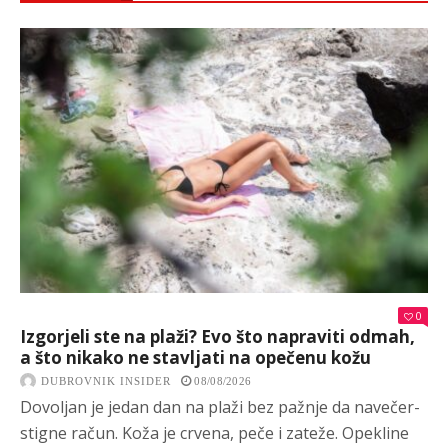
0
Izgorjeli ste na plaži? Evo što napraviti odmah,
a što nikako ne stavljati na opečenu kožu
DUBROVNIK INSIDER
08/08/2026
Dovoljan je jedan dan na plaži bez pažnje da navečer-
stigne račun. Koža je crvena, peče i zateže. Opekline