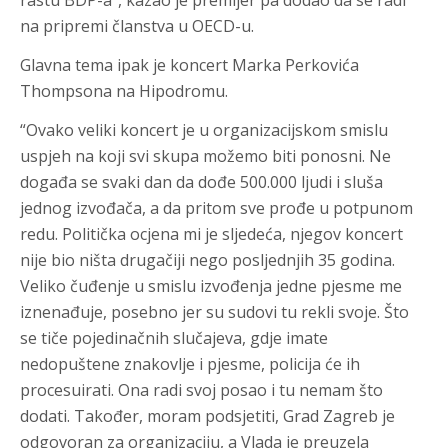
rastu BDP-a”, kazao je premijer pa dodao da se radi
na pripremi članstva u OECD-u.
Glavna tema ipak je koncert Marka Perkovića
Thompsona na Hipodromu.
“Ovako veliki koncert je u organizacijskom smislu
uspjeh na koji svi skupa možemo biti ponosni. Ne
događa se svaki dan da dođe 500.000 ljudi i sluša
jednog izvođača, a da pritom sve prođe u potpunom
redu. Politička ocjena mi je sljedeća, njegov koncert
nije bio ništa drugačiji nego posljednjih 35 godina.
Veliko čuđenje u smislu izvođenja jedne pjesme me
iznenađuje, posebno jer su sudovi tu rekli svoje. Što
se tiče pojedinačnih slučajeva, gdje imate
nedopuštene znakovlje i pjesme, policija će ih
procesuirati. Ona radi svoj posao i tu nemam što
dodati. Također, moram podsjetiti, Grad Zagreb je
odgovoran za organizaciju, a Vlada je preuzela