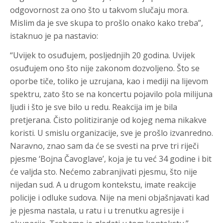
odgovornost za ono što u takvom slučaju mora.
Mislim da je sve skupa to prošlo onako kako treba”,
istaknuo je pa nastavio:
“Uvijek to osuđujem, posljednjih 20 godina. Uvijek
osuđujem ono što nije zakonom dozvoljeno. Što se
oporbe tiče, toliko je uzrujana, kao i mediji na lijevom
spektru, zato što se na koncertu pojavilo pola milijuna
ljudi i što je sve bilo u redu. Reakcija im je bila
pretjerana. Čisto politiziranje od kojeg nema nikakve
koristi. U smislu organizacije, sve je prošlo izvanredno.
Naravno, znao sam da će se svesti na prve tri riječi
pjesme ‘Bojna Čavoglave’, koja je tu već 34 godine i bit
će valjda sto. Nećemo zabranjivati pjesmu, što nije
nijedan sud. A u drugom kontekstu, imate reakcije
policije i odluke sudova. Nije na meni objašnjavati kad
je pjesma nastala, u ratu i u trenutku agresije i