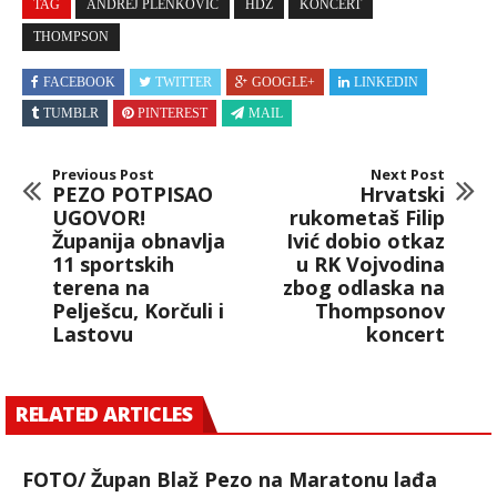
TAG
ANDREJ PLENKOVIĆ
HDZ
KONCERT
THOMPSON
FACEBOOK
TWITTER
GOOGLE+
LINKEDIN
TUMBLR
PINTEREST
MAIL
Previous Post
Next Post
PEZO POTPISAO
Hrvatski
UGOVOR!
rukometaš Filip
Županija obnavlja
Ivić dobio otkaz
11 sportskih
u RK Vojvodina
terena na
zbog odlaska na
Pelješcu, Korčuli i
Thompsonov
Lastovu
koncert
RELATED ARTICLES
FOTO/ Župan Blaž Pezo na Maratonu lađa