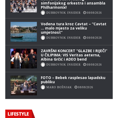
simfonijskog orkestra i ansambla
Philharmonix!
DUBROVNIK INSIDER
08/08/2026
Vođena tura kroz Cavtat – “Cavtat
… malo mjesto za veliku
umjetnost”
DUBROVNIK INSIDER
08/08/2026
ZAVRŠNI KONCERT “GLAZBE I RIJEČI”
U ČILIPIMA: VIS Veritas aeterna,
Albina Grčić i ADEO bend
DUBROVNIK INSIDER
08/08/2026
FOTO – Bebek rasplesao lapadsku
publiku
MARO BOŠNJAK
08/08/2026
LIFESTYLE