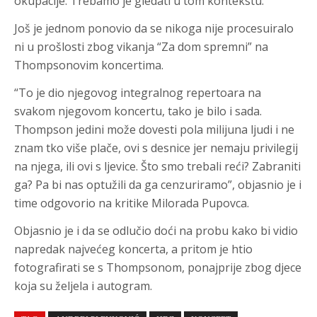
okupacije. Trebamo je gledati u tom kontekstu.”
Još je jednom ponovio da se nikoga nije procesuiralo
ni u prošlosti zbog vikanja “Za dom spremni” na
Thompsonovim koncertima.
“To je dio njegovog integralnog repertoara na
svakom njegovom koncertu, tako je bilo i sada.
Thompson jedini može dovesti pola milijuna ljudi i ne
znam tko više plače, ovi s desnice jer nemaju privilegij
na njega, ili ovi s ljevice. Što smo trebali reći? Zabraniti
ga? Pa bi nas optužili da ga cenzuriramo”, objasnio je i
time odgovorio na kritike Milorada Pupovca.
Objasnio je i da se odlučio doći na probu kako bi vidio
napredak najvećeg koncerta, a pritom je htio
fotografirati se s Thompsonom, ponajprije zbog djece
koja su željela i autogram.