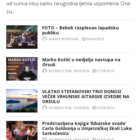
od sunca nisu samo neugodna ljetna uspomena. One
su...
FOTO – Bebek rasplesao lapadsku
publiku
MARO BOŠNJAK
08/08/2026
Marko Kutlić u nedjelju nastupa na
Orsuli
DUBROVNIK INSIDER
07/08/2026
VLATKO STEFANOVSKI TRIO DONOSI
VEČER VRHUNSKE GITARSKE IZVEDBE NA
ORSULU
DUBROVNIK INSIDER
04/08/2026
Predstavljena knjiga ‘Ribarske svađe’
Carla Goldonija u Umjetničkoj školi Luke
Sorkočevića
DUBROVNIK INSIDER
01/08/2026