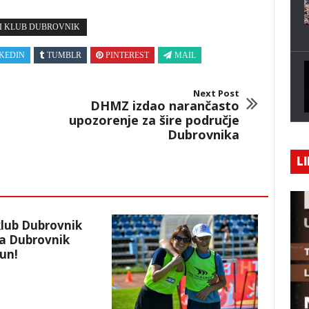
I KLUB DUBROVNIK
KEDIN
TUMBLR
PINTEREST
MAIL
Next Post
DHMZ izdao narančasto
upozorenje za šire područje
Dubrovnika
LI
klub Dubrovnik
ra Dubrovnik
un!