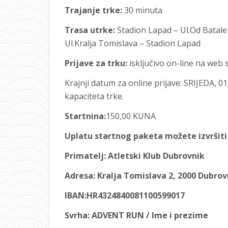
Trajanje trke:
30 minuta
Trasa utrke:
Stadion Lapad – Ul.Od Batale
Ul.Kralja Tomislava – Stadion Lapad
Prijave za trku:
isključivo on-line na web 
Krajnji datum za online prijave: SRIJEDA, 
kapaciteta trke.
Startnina:
150,00 KUNA
Uplatu startnog paketa možete izvršiti
Primatelj: Atletski Klub Dubrovnik
Adresa: Kralja Tomislava 2, 2000 Dubrov
IBAN:HR4324840081100599017
Svrha: ADVENT RUN / Ime i prezime