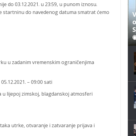
ije do 03.12.2021. u 23:59, u punom iznosu.
plate startninu do navedenog datuma smatrat ćemo
V
o
S
utrku u zadanim vremenskim ograničenjima
05.12.2021. – 09:00 sati
u lijepoj zimskoj, blagdanskoj atmosferi
ka utrke, otvaranje i zatvaranje prijava i