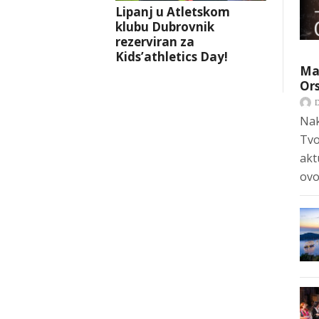
Lipanj u Atletskom
klubu Dubrovnik
rezerviran za
Kids’athletics Day!
Mar
Ors
Nak
Tvo
akt
ovo