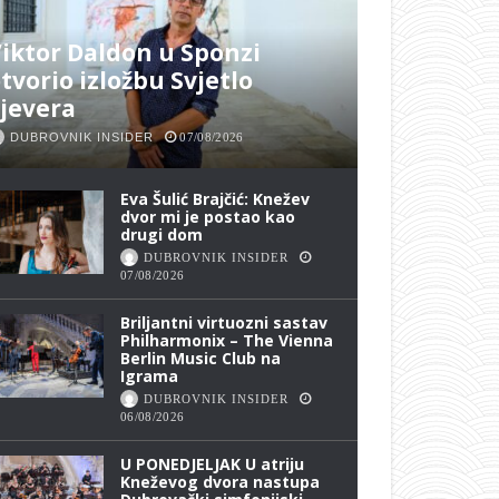
iktor Daldon u Sponzi
tvorio izložbu Svjetlo
jevera
DUBROVNIK INSIDER
07/08/2026
Eva Šulić Brajčić: Knežev
dvor mi je postao kao
drugi dom
DUBROVNIK INSIDER
07/08/2026
Briljantni virtuozni sastav
Philharmonix – The Vienna
Berlin Music Club na
Igrama
DUBROVNIK INSIDER
06/08/2026
U PONEDJELJAK U atriju
Kneževog dvora nastupa