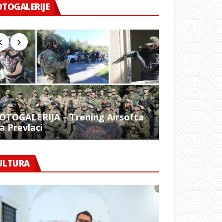
OTOGALERIJE
OTOGALERIJA – Trening Airsofta
a Prevlaci
FOTO – 1054.
ULTURA