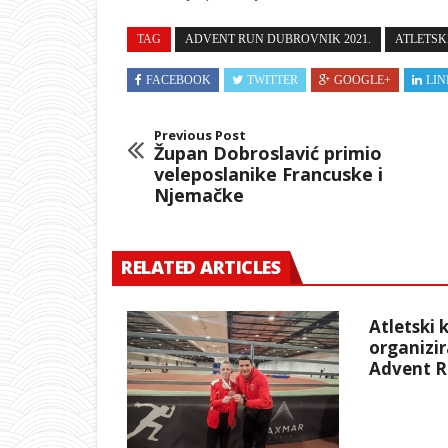
TAG
ADVENT RUN DUBROVNIK 2021.
ATLETSK
FACEBOOK
TWITTER
GOOGLE+
LIN
Previous Post
Župan Dobroslavić primio
veleposlanike Francuske i
Njemačke
RELATED ARTICLES
Atletski 
organizi
Advent R