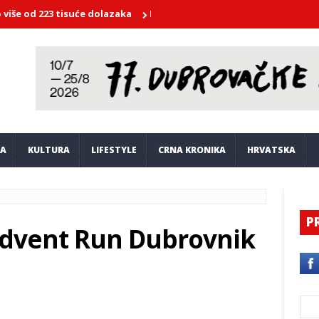
 223 tisuće dolazaka
Prilika za poduzetnike u Dubrovniku: Otvo
JA
KULTURA
LIFESTYLE
CRNA KRONIKA
HRVATSKA
P
‘Advent Run Dubrovnik