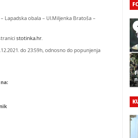
F
 – Lapadska obala – Ul.Miljenka Bratoša –
stranici
stotinka.hr
.
01.12.2021. do 23:59h, odnosno do popunjenja
F
n
 na:
K
nik