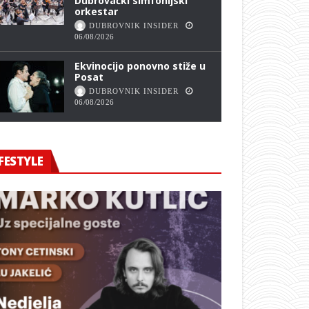
Dubrovački simfonijski
orkestar
DUBROVNIK INSIDER
06/08/2026
Ekvinocijo ponovno stiže u
Posat
DUBROVNIK INSIDER
06/08/2026
FESTYLE