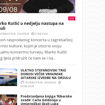
0
ko Kutlić u nedjelju nastupa na
uli
DUBROVNIK INSIDER
07/08/2026
on rasprodanog koncerta u zagrebačkoj
rnici kulture, kojim je otvorio svoju
ualnu koncertnu turneju, Marko Kutlić
g ljeta pridružit će nam se i na...
VLATKO STEFANOVSKI TRIO
DONOSI VEČER VRHUNSKE
GITARSKE IZVEDBE NA ORSULU
DUBROVNIK INSIDER
04/08/2026
Predstavljena knjiga ‘Ribarske
svađe’ Carla Goldonija u
Umjetničkoj školi Luke