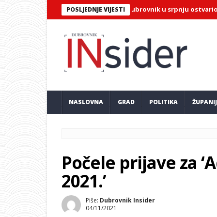
ović objavio turističke brojke: Dubrovnik u srpnju ostvario više od
POSLJEDNJE VIJESTI
NASLOVNA
GRAD
POLITIKA
ŽUPANI
Počele prijave za 
2021.’
Piše:
Dubrovnik Insider
04/11/2021