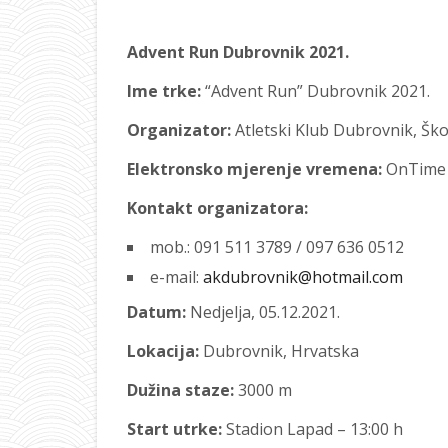
Advent Run Dubrovnik 2021.
Ime trke:
“Advent Run” Dubrovnik 2021.
Organizator:
Atletski Klub Dubrovnik, Šk
Elektronsko mjerenje vremena:
OnTime 
Kontakt organizatora:
mob.: 091 511 3789 / 097 636 0512
e-mail:
akdubrovnik@hotmail.com
Datum:
Nedjelja, 05.12.2021.
Lokacija:
Dubrovnik, Hrvatska
Dužina staze:
3000 m
Start utrke:
Stadion Lapad – 13:00 h