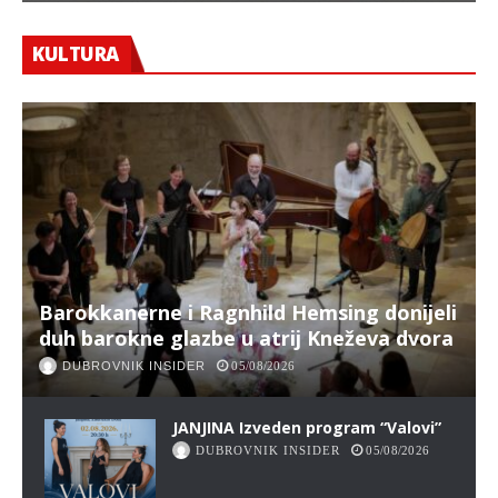
KULTURA
Barokkanerne i Ragnhild Hemsing donijeli
duh barokne glazbe u atrij Kneževa dvora
DUBROVNIK INSIDER
05/08/2026
JANJINA Izveden program “Valovi”
DUBROVNIK INSIDER
05/08/2026