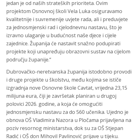
jedan je od naših strateških prioriteta. Ovim
projektom Osnovnoj školi Vela Luka osiguravamo
kvalitetnije i suvremenije uvjete rada, ali i preduvjete
za jednosmjenski rad i cjelodnevnu nastavu, što je
izravno ulaganje u budućnost naše djece i cijele
zajednice. Županija će nastavit snažno podupirati
projekte koji unapređuju obrazovni sustav na cijelom
području županije.“
Dubrovačko-neretvanska županija istodobno provodi
i druge projekte u školstvu, među kojima se ističe
izgradnja nove Osnovne škole Cavtat, vrijedna 23,15
milijuna eura, čiji je završetak planiran u drugoj
polovici 2026. godine, a koja će omogućiti
jednosmjensku nastavu za do 560 učenika. Ujedno je
obnova OŠ Vladimira Nazora u Pločama prijavljena na
poziv resornog ministarstva, dok su za OŠ Stjepan
Radić i OŠ don Mihovil Pavlinović prijave u tijeku.