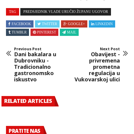
TAG
PREDSJEDNIK VLADE URUČIO ŽUPANU UGOVOR
FACEBOOK
TWITTER
GOOGLE+
LINKEDIN
TUMBLR
PINTEREST
MAIL
Previous Post
Next Post
Dani bakalara u
Obavijest -
Dubrovniku -
privremena
Tradicionalno
prometna
gastronomsko
regulacija u
iskustvo
Vukovarskoj ulici
RELATED ARTICLES
PRATITE NAS