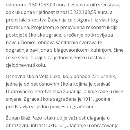
odobreno 1.509.253,00 eura bespovratnih sredstava,
dok ukupna vrijednost iznosi 3.222.168,55 eura, a
preostala sredstva Županija će osigurati iz vlastitog
proračuna. Projektom je predviđena rekonstrukcija
postojeće školske zgrade, uređenje potkrovlja za
nove učionice, obnova sanitarnih čvorova te
dogradnja paviljona s blagovaonicom i kuhinjom, čime
će se stvoriti uvjeti za jednosmjensku nastavu i
cjelodnevnu školu.
Osnovna škola Vela Luka, koju pohađa 231 učenik,
jedna je od pet osnovnih škola kojima je osnivač
Dubrovačko-neretvanska županija, a koje rade u dvije
smjene. Zgrada škole sagrađena je 1911. godine i
predstavlja vrijednu povijesnu građevinu.
Župan Blaž Pezo istaknuo je važnost ulaganja u
obrazovnu infrastrukturu: „Ulaganje u obrazovanje