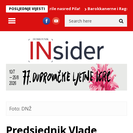
vije djevojke mokrile nasred Pila!
Barokkanerne i Ragnhild Hem
POSLJEDNJE VIJESTI
Foto: DNŽ
Predsjednik Vlade