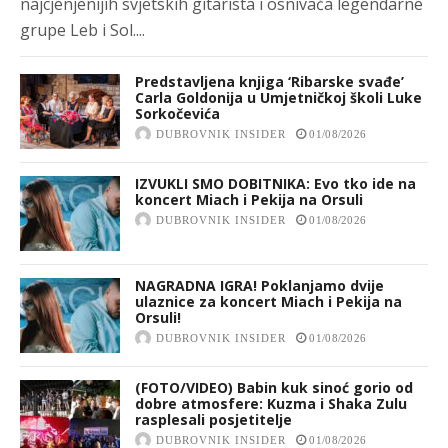
najcjenjenijih svjetskih gitarista i osnivača legendarne
grupe Leb i Sol....
Predstavljena knjiga ‘Ribarske svađe’
Carla Goldonija u Umjetničkoj školi Luke
Sorkočevića
DUBROVNIK INSIDER
01/08/2026
IZVUKLI SMO DOBITNIKA: Evo tko ide na
koncert Miach i Pekija na Orsuli
DUBROVNIK INSIDER
01/08/2026
NAGRADNA IGRA! Poklanjamo dvije
ulaznice za koncert Miach i Pekija na
Orsuli!
DUBROVNIK INSIDER
01/08/2026
(FOTO/VIDEO) Babin kuk sinoć gorio od
dobre atmosfere: Kuzma i Shaka Zulu
rasplesali posjetitelje
DUBROVNIK INSIDER
01/08/2026