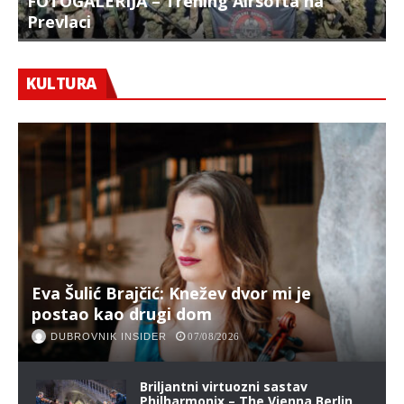
FOTOGALERIJA – Trening Airsofta na
Prevlaci
F
KULTURA
Eva Šulić Brajčić: Knežev dvor mi je
postao kao drugi dom
DUBROVNIK INSIDER
07/08/2026
Briljantni virtuozni sastav
Philharmonix – The Vienna Berlin