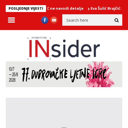
 PODRUČJU/EMSC ne navodi detalje
Eva Šulić Brajčić: Knežev 
POSLJEDNJE VIJESTI