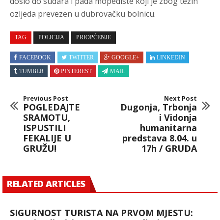
došlo do sudara i pada mopediste koji je zbog težih
ozljeda prevezen u dubrovačku bolnicu.
TAG
POLICIJA
PRIOPĆENJE
FACEBOOK
TWITTER
GOOGLE+
LINKEDIN
TUMBLR
PINTEREST
MAIL
Previous Post
Next Post
POGLEDAJTE
Dugonja, Trbonja
SRAMOTU,
i Vidonja
ISPUSTILI
humanitarna
FEKALIJE U
predstava 8.04. u
GRUŽU!
17h / GRUDA
RELATED ARTICLES
SIGURNOST TURISTA NA PRVOM MJESTU: