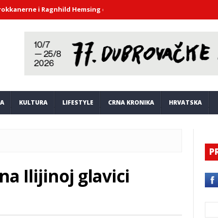
ne i Ragnhild Hemsing donijeli duh barokne glazbe u atrij Knežev
JA
KULTURA
LIFESTYLE
CRNA KRONIKA
HRVATSKA
P
 Ilijinoj glavici