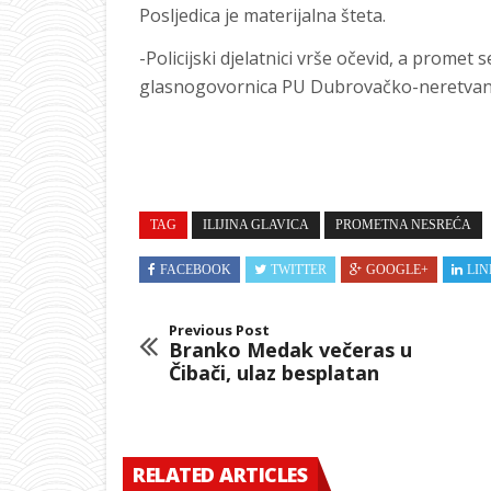
Posljedica je materijalna šteta.
-Policijski djelatnici vrše očevid, a promet 
glasnogovornica PU Dubrovačko-neretvans
TAG
ILIJINA GLAVICA
PROMETNA NESREĆA
FACEBOOK
TWITTER
GOOGLE+
LIN
Previous Post
Branko Medak večeras u
Čibači, ulaz besplatan
RELATED ARTICLES