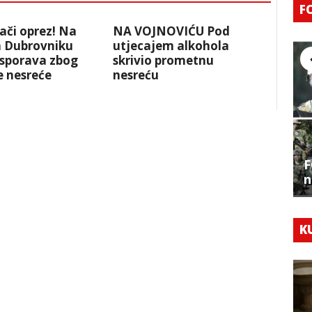
F
ači oprez! Na
NA VOJNOVIĆU Pod
 Dubrovniku
utjecajem alkohola
sporava zbog
skrivio prometnu
 nesreće
nesreću
F
n
K