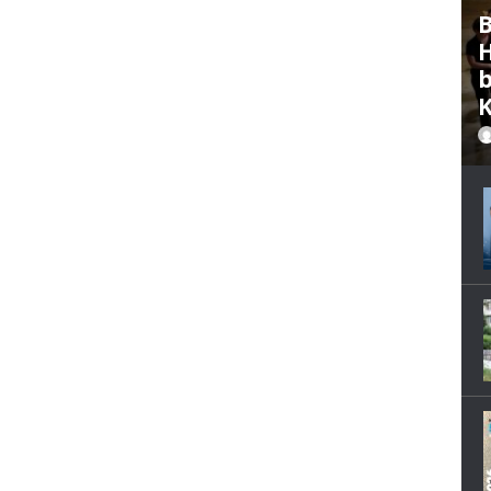
B
H
b