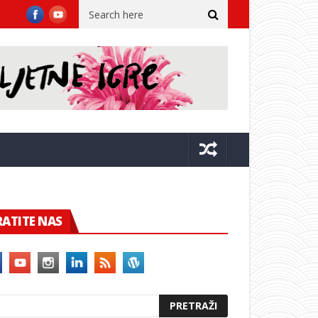
a dvora
Župan sa suradnicima u Kninu na 31. obljetnici VRO Oluja
RATITE NAS