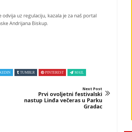
se odvija uz regulaciju, kazala je za naš portal
ke Andrijana Biskup.
KEDIN
TUMBLR
PINTEREST
MAIL
Next Post
Prvi ovoljetni festivalski
nastup Linđa večeras u Parku
Gradac