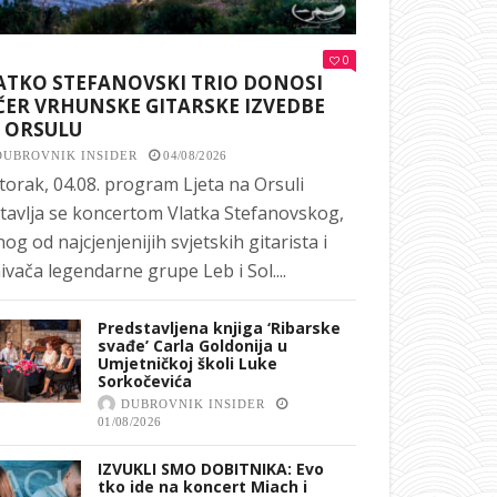
0
ATKO STEFANOVSKI TRIO DONOSI
ČER VRHUNSKE GITARSKE IZVEDBE
 ORSULU
DUBROVNIK INSIDER
04/08/2026
torak, 04.08. program Ljeta na Orsuli
tavlja se koncertom Vlatka Stefanovskog,
nog od najcjenjenijih svjetskih gitarista i
ivača legendarne grupe Leb i Sol....
Predstavljena knjiga ‘Ribarske
svađe’ Carla Goldonija u
Umjetničkoj školi Luke
Sorkočevića
DUBROVNIK INSIDER
01/08/2026
IZVUKLI SMO DOBITNIKA: Evo
tko ide na koncert Miach i