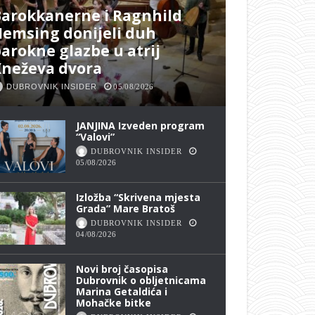
arokkanerne i Ragnhild
emsing donijeli duh
arokne glazbe u atrij
Kneževa dvora
DUBROVNIK INSIDER
05/08/2026
JANJINA Izveden program
“Valovi”
DUBROVNIK INSIDER
05/08/2026
Izložba “Skrivena mjesta
Grada” Mare Bratoš
DUBROVNIK INSIDER
04/08/2026
Novi broj časopisa
Dubrovnik o obljetnicama
Marina Getaldića i
Mohačke bitke