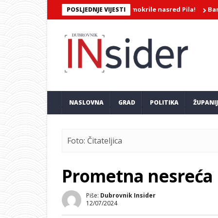
EROJATNA SNIMKA/Dvije djevojke mokrile nasred Pila!
Barokkaner
POSLJEDNJE VIJESTI
NASLOVNA
GRAD
POLITIKA
ŽUPANI
Foto: Čitateljica
Prometna nesreća na
Piše:
Dubrovnik Insider
12/07/2024