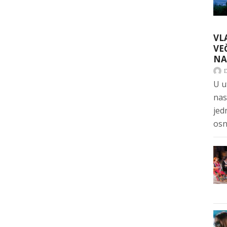
VL
VE
NA
U u
nas
jed
osn