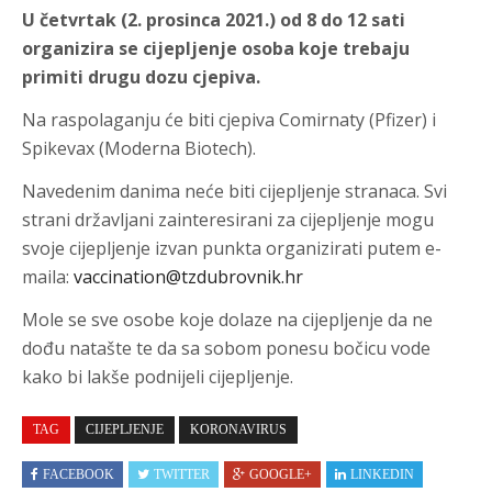
U četvrtak (2. prosinca 2021.) od 8 do 12 sati
organizira se cijepljenje osoba koje trebaju
primiti drugu dozu cjepiva.
Na raspolaganju će biti cjepiva Comirnaty (Pfizer) i
Spikevax (Moderna Biotech).
Navedenim danima neće biti cijepljenje stranaca. Svi
strani državljani zainteresirani za cijepljenje mogu
svoje cijepljenje izvan punkta organizirati putem e-
maila:
vaccination@tzdubrovnik.hr
Mole se sve osobe koje dolaze na cijepljenje da ne
dođu natašte te da sa sobom ponesu bočicu vode
kako bi lakše podnijeli cijepljenje.
TAG
CIJEPLJENJE
KORONAVIRUS
FACEBOOK
TWITTER
GOOGLE+
LINKEDIN