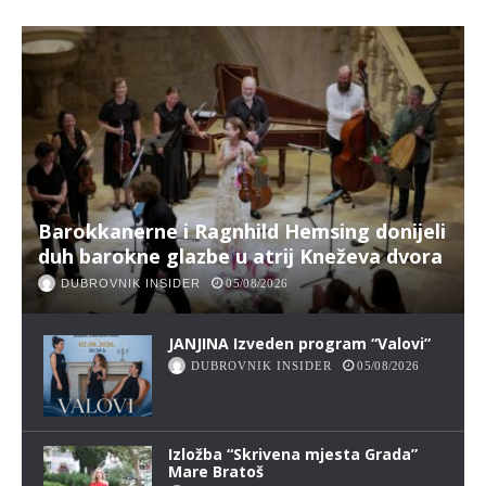
Barokkanerne i Ragnhild Hemsing donijeli
duh barokne glazbe u atrij Kneževa dvora
DUBROVNIK INSIDER
05/08/2026
JANJINA Izveden program “Valovi”
DUBROVNIK INSIDER
05/08/2026
Izložba “Skrivena mjesta Grada”
Mare Bratoš