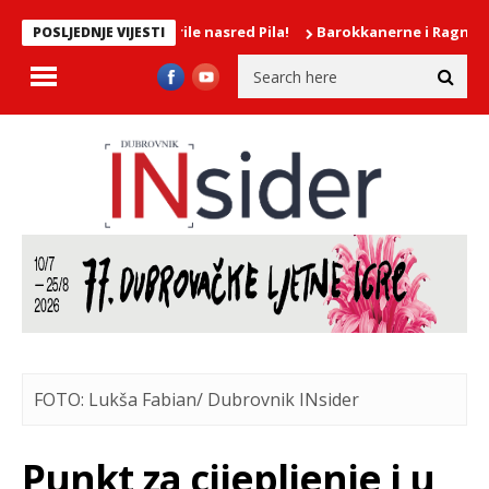
vije djevojke mokrile nasred Pila!
Barokkanerne i Ragnhild He
POSLJEDNJE VIJESTI
FOTO: Lukša Fabian/ Dubrovnik INsider
Punkt za cijepljenje i u