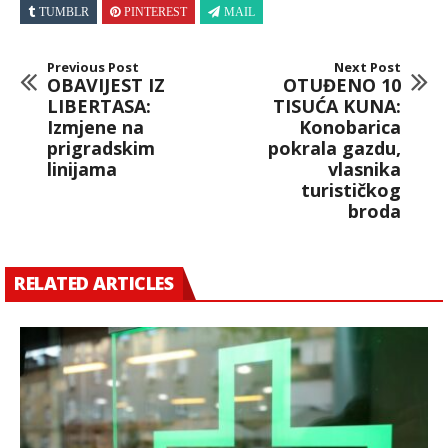
TUMBLR
PINTEREST
MAIL
Previous Post
Next Post
OBAVIJEST IZ
OTUĐENO 10
LIBERTASA:
TISUĆA KUNA:
Izmjene na
Konobarica
prigradskim
pokrala gazdu,
linijama
vlasnika
turističkog
broda
RELATED ARTICLES