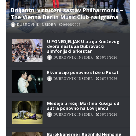
Briljantni virtuozni sastav Philharmonix –
The Vienna Berlin Music Club na Igrama
DUBROVNIK INSIDER
06/08/2026
U PONEDJELJAK U atriju Kneževog
dvora nastupa Dubrovački
simfonijski orkestar
DUBROVNIK INSIDER
06/08/2026
Ekvinocijo ponovno stiže u Posat
DUBROVNIK INSIDER
06/08/2026
Medeja u režiji Martina Kušeja od
sutra ponovno na Lovrjencu
DUBROVNIK INSIDER
06/08/2026
Barokkanerne i Ragnhild Hemsing