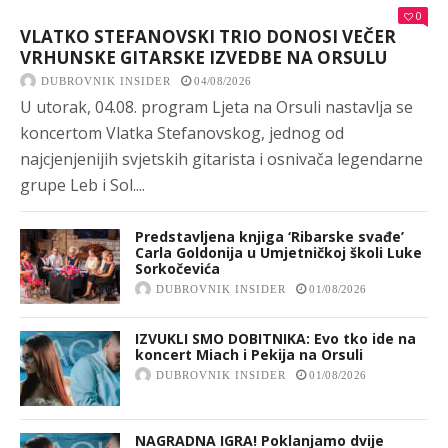
0
VLATKO STEFANOVSKI TRIO DONOSI VEČER
VRHUNSKE GITARSKE IZVEDBE NA ORSULU
DUBROVNIK INSIDER
04/08/2026
U utorak, 04.08. program Ljeta na Orsuli nastavlja se
koncertom Vlatka Stefanovskog, jednog od
najcjenjenijih svjetskih gitarista i osnivača legendarne
grupe Leb i Sol....
Predstavljena knjiga ‘Ribarske svađe’
Carla Goldonija u Umjetničkoj školi Luke
Sorkočevića
DUBROVNIK INSIDER
01/08/2026
IZVUKLI SMO DOBITNIKA: Evo tko ide na
koncert Miach i Pekija na Orsuli
DUBROVNIK INSIDER
01/08/2026
NAGRADNA IGRA! Poklanjamo dvije