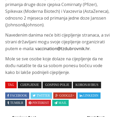
primanja druge doze cjepiva Comirnaty (Pfizer),
Spikevax (Moderna Biotech) i Vaxzevria (AstaZeneca),
odnosno 2 mjeseca od primanja jedne doze Janssen
(Johnson&Johnson).
Navedenim danima neće biti cijepljenje stranaca, a svi
strani državljani mogu svoje cijepljenje organizirati
putem e-maila:
vaccination@tzdubrovnik.hr
.
Mole se sve osobe koje dolaze na cijepljenje da ne
dođu natašte te da sa sobom ponesu bočicu vode
kako bi lakše podnijeli cijepljenje.
TAG
CIJEPLJENJE
GOSPINO POLJE
KORONAVIRUS
FACEBOOK
TWITTER
GOOGLE+
LINKEDIN
TUMBLR
PINTEREST
MAIL