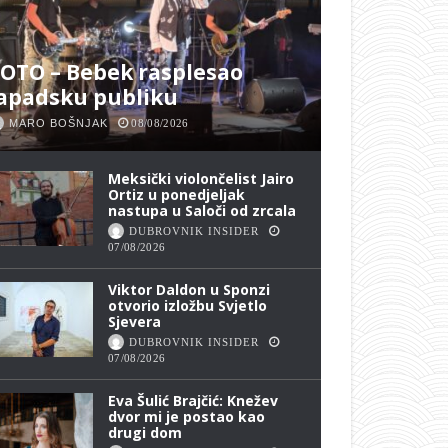
OTO – Bebek rasplesao
apadsku publiku
MARO BOŠNJAK
08/08/2026
Meksički violončelist Jairo
Ortiz u ponedjeljak
nastupa u Saloči od zrcala
DUBROVNIK INSIDER
07/08/2026
Viktor Daldon u Sponzi
otvorio izložbu Svjetlo
Sjevera
DUBROVNIK INSIDER
07/08/2026
Eva Šulić Brajčić: Knežev
dvor mi je postao kao
drugi dom