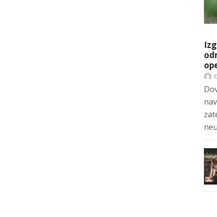
Izg
odm
op
Dov
nav
zat
neu