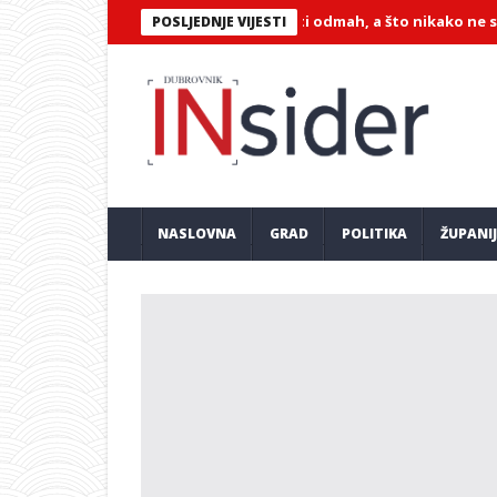
rjeli ste na plaži? Evo što napraviti odmah, a što nikako ne stavlja
POSLJEDNJE VIJESTI
NASLOVNA
GRAD
POLITIKA
ŽUPANI