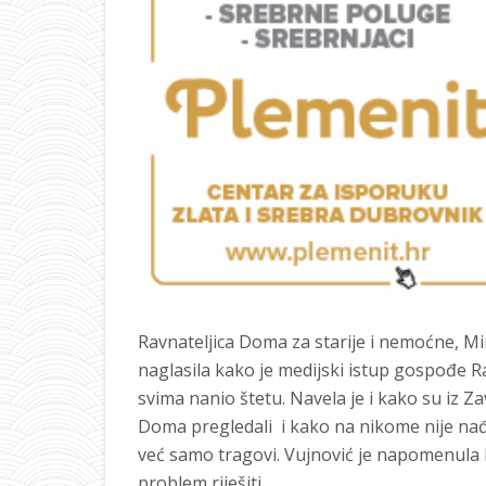
Ravnateljica Doma za starije i nemoćne, Mir
naglasila kako je medijski istup gospođe 
svima nanio štetu. Navela je i kako su iz Za
Doma pregledali i kako na nikome nije nađen
već samo tragovi. Vujnović je napomenula k
problem riješiti.