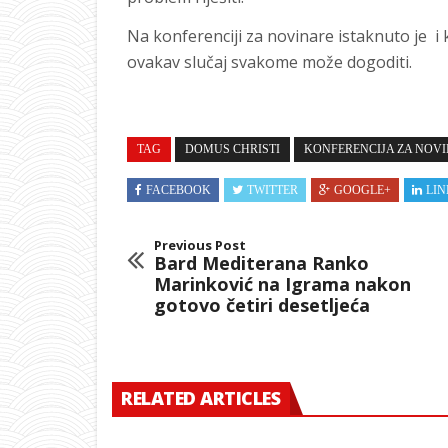
Na konferenciji za novinare istaknuto je i 
ovakav slučaj svakome može dogoditi.
TAG
DOMUS CHRISTI
KONFERENCIJA ZA NOV
FACEBOOK
TWITTER
GOOGLE+
LIN
Previous Post
Bard Mediterana Ranko
Marinković na Igrama nakon
gotovo četiri desetljeća
RELATED ARTICLES