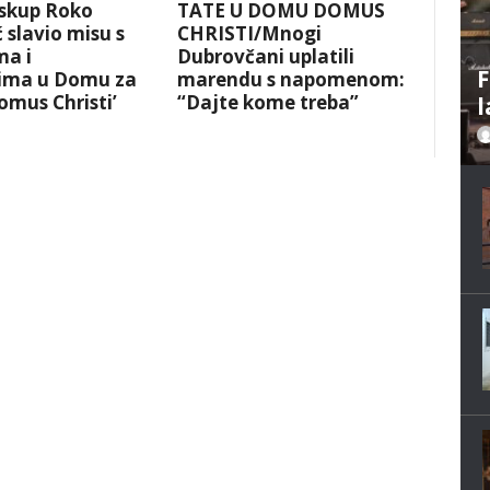
skup Roko
TATE U DOMU DOMUS
 slavio misu s
CHRISTI/Mnogi
ma i
Dubrovčani uplatili
F
cima u Domu za
marendu s napomenom:
Domus Christi’
“Dajte kome treba”
l