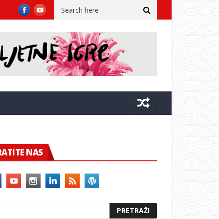
ecu, Centar za nestalu i zlostavljanu djecu upozorava roditelje
RATITE NAS