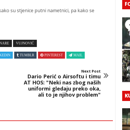
F
kako su stjenice putni nametnici, pa kako se
INARE
VUJNOVIĆ
KEDIN
TUMBLR
PINTEREST
MAIL
F
Next Post
n
Dario Perić o Airsoftu i timu
AT HOS: "Neki nas zbog naših
uniformi gledaju preko oka,
ali to je njihov problem"
K