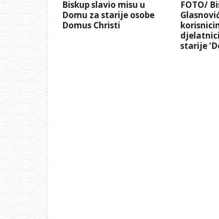
Biskup slavio misu u
FOTO/ Bi
Domu za starije osobe
Glasnović
Domus Christi
korisnici
djelatni
starije ‘