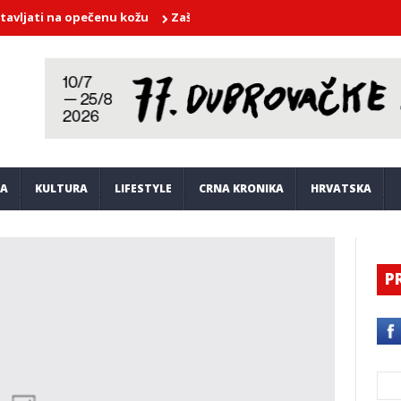
ti na opečenu kožu
Zaštitar zatekao muškarca kako snima nagu dj
JA
KULTURA
LIFESTYLE
CRNA KRONIKA
HRVATSKA
P