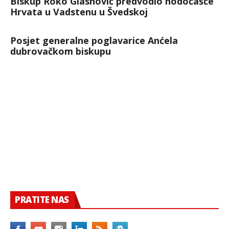
Biskup Roko Glasnović predvodio hodočašće
Hrvata u Vadstenu u Švedskoj
Posjet generalne poglavarice Anćela
dubrovačkom biskupu
PRATITE NAS