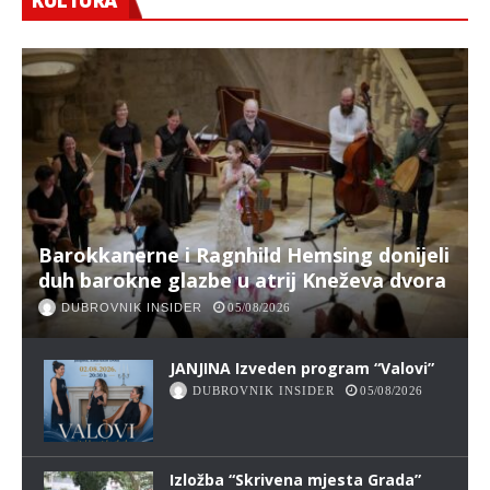
KULTURA
Barokkanerne i Ragnhild Hemsing donijeli
duh barokne glazbe u atrij Kneževa dvora
DUBROVNIK INSIDER
05/08/2026
JANJINA Izveden program “Valovi”
DUBROVNIK INSIDER
05/08/2026
Izložba “Skrivena mjesta Grada”