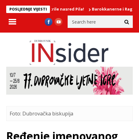
vije djevojke mokrile nasred Pila!
Barokkanerne i Ragnhild Hem
POSLJEDNJE VIJESTI
Foto: Dubrovačka biskupija
Ređenje imenovanog