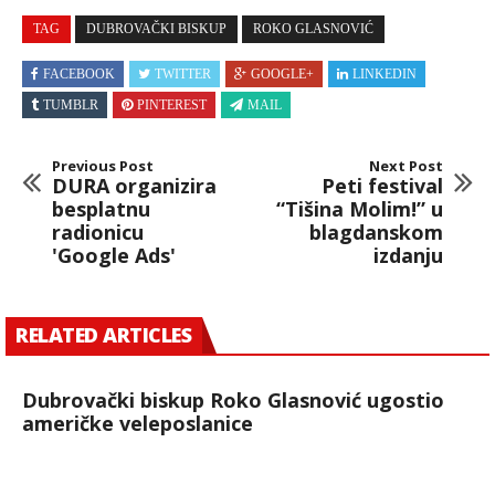
TAG
DUBROVAČKI BISKUP
ROKO GLASNOVIĆ
FACEBOOK
TWITTER
GOOGLE+
LINKEDIN
TUMBLR
PINTEREST
MAIL
Previous Post
Next Post
DURA organizira
Peti festival
besplatnu
“Tišina Molim!” u
radionicu
blagdanskom
'Google Ads'
izdanju
RELATED ARTICLES
Dubrovački biskup Roko Glasnović ugostio
američke veleposlanice