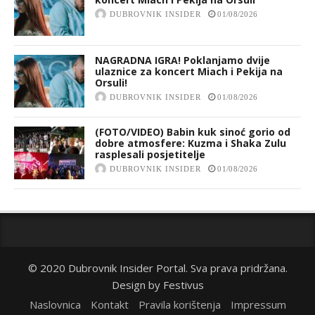
DUBROVNIK INSIDER
01/08/2026
NAGRADNA IGRA! Poklanjamo dvije
ulaznice za koncert Miach i Pekija na
Orsuli!
DUBROVNIK INSIDER
01/08/2026
(FOTO/VIDEO) Babin kuk sinoć gorio od
dobre atmosfere: Kuzma i Shaka Zulu
rasplesali posjetitelje
DUBROVNIK INSIDER
01/08/2026
© 2020 Dubrovnik Insider Portal. Sva prava pridržana.
Design by
Festivus
Naslovnica
Kontakt
Pravila korištenja
Impressum