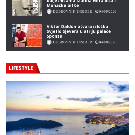
obljetnicama Marina Getaldića i
Mohačke bitke
DUBROVNIK INSIDER
04/08/2026
Viktor Daldon otvara izložbu
Svjetlo Sjevera u atriju palače
Sponza
DUBROVNIK INSIDER
04/08/2026
LIFESTYLE