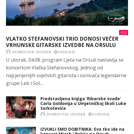
0
VLATKO STEFANOVSKI TRIO DONOSI VEČER
VRHUNSKE GITARSKE IZVEDBE NA ORSULU
DUBROVNIK INSIDER
04/08/2026
U utorak, 04.08. program Ljeta na Orsuli nastavlja se
koncertom Vlatka Stefanovskog, jednog od
najcjenjenijih svjetskih gitarista i osnivača legendarne
grupe Leb i Sol....
Predstavljena knjiga ‘Ribarske svađe’
Carla Goldonija u Umjetničkoj školi Luke
Sorkočevića
DUBROVNIK INSIDER
01/08/2026
IZVUKLI SMO DOBITNIKA: Evo tko ide na
koncert Miach i Pekija na Orsuli