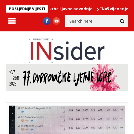
ove mreže vodoopskrbe i javne odvodnje
“Naš vijenac je maknut”
POSLJEDNJE VIJESTI