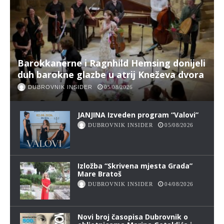
Barokkanerne i Ragnhild Hemsing donijeli
duh barokne glazbe u atrij Kneževa dvora
DUBROVNIK INSIDER
05/08/2026
JANJINA Izveden program “Valovi”
DUBROVNIK INSIDER
05/08/2026
Izložba “Skrivena mjesta Grada”
Mare Bratoš
DUBROVNIK INSIDER
04/08/2026
Novi broj časopisa Dubrovnik o