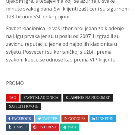
tijekom igre, s tečajevima koji se ažuriraju svake
minute svakog dana. Svi klijenti zaštićeni su sigurnom
128-bitnom SSL enkripcijom.
Favbet kladionica
je vaš izbor broj jedan za klađenje
na Ligu prvaka jer su u poslu od 2007. i izgradili su
zavidnu reputaciju jedne od najboljih kladionica u
svijetu. Posvećeni su korisničkoj službi i prema
svakom kupcu se odnose kao prema VIP klijentu.
PROMO
TAG
FAVET KLADIONICA
KLAĐENJE NA NOGOMET
SAVJETI I KVOTE
FACEBOOK
TWITTER
GOOGLE+
LINKEDIN
TUMBLR
PINTEREST
MAIL