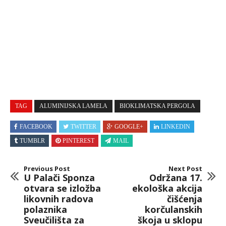
TAG
ALUMINIJSKA LAMELA
BIOKLIMATSKA PERGOLA
FACEBOOK
TWITTER
GOOGLE+
LINKEDIN
TUMBLR
PINTEREST
MAIL
Previous Post
Next Post
U Palači Sponza
Održana 17.
otvara se izložba
ekološka akcija
likovnih radova
čišćenja
polaznika
korčulanskih
Sveučilišta za
škoja u sklopu