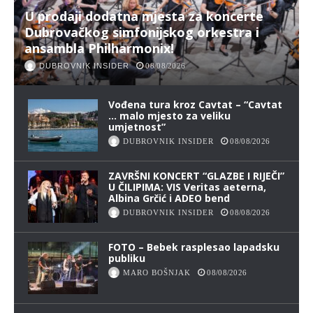
U prodaji dodatna mjesta za koncerte
Dubrovačkog simfonijskog orkestra i
ansambla Philharmonix!
DUBROVNIK INSIDER
08/08/2026
Vođena tura kroz Cavtat – “Cavtat
… malo mjesto za veliku
umjetnost”
DUBROVNIK INSIDER
08/08/2026
ZAVRŠNI KONCERT “GLAZBE I RIJEČI”
U ČILIPIMA: VIS Veritas aeterna,
Albina Grčić i ADEO bend
DUBROVNIK INSIDER
08/08/2026
FOTO – Bebek rasplesao lapadsku
publiku
MARO BOŠNJAK
08/08/2026