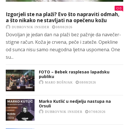
0
Izgorjeli ste na plaži? Evo što napraviti odmah,
a što nikako ne stavljati na opečenu kožu
DUBROVNIK INSIDER
08/08/2026
Dovoljan je jedan dan na plaži bez pažnje da navečer-
stigne račun. Koža je crvena, peče i zateže. Opekline
od sunca nisu samo neugodna ljetna uspomena. One
su...
FOTO – Bebek rasplesao lapadsku
publiku
MARO BOŠNJAK
08/08/2026
Marko Kutlić u nedjelju nastupa na
Orsuli
DUBROVNIK INSIDER
07/08/2026