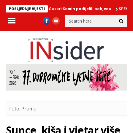
ađa: Crni put i Gusari Komin podijelili pobjedu
SPEKTAKL NA NER
POSLJEDNJE VIJESTI
Foto: Promo
Sunce, kiša i vjetar više