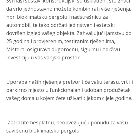
Svi naši sustavi konstrukcijski su usklađeni, što znači
da vrlo jednostavno možete kombinirati više rješenja,
npr. bioklimatsku pergolu i nadstrešnicu za
automobil, te tako održati jedinstven i estetski
dovršen izgled vašeg objekta. Zahvaljujući jamstvu do
25 godina i provjerenim, testiranim rješenjima,
Misteral osigurava dugoročnu, sigurnu i održivu
investiciju u vaš vanjski prostor.
Uporaba naših rješenja pretvorit će vašu terasu, vrt ili
parkirno mjesto u funkcionalan i udoban produžetak
vašeg doma u kojem ćete uživati tijekom cijele godine.
Zatražite besplatnu, neobvezujuću ponudu za vašu
savršenu bioklimatsku pergolu.