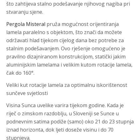
što zahtijeva stalno podešavanje njihovog nagiba pri
stvaranju sjene.
Pergola Misteral
pruža mogućnost orijentiranja
lamela paralelno s objektom, što znači da možete
održavati hlad tijekom cijelog dana bez potrebe za
stalnim podešavanjem. Ovo rješenje omogućeno je
pravilno dizajniranom konstrukcijom, statički jakim
aluminijskim lamelama i velikim kutom rotacije lamela,
čak do 160°.
Veliki kut rotacije lamela za optimalnu iskorištenost
sunčeve svjetlosti
Visina Sunca uvelike varira tijekom godine. Kada je
riječ o zimskom razdoblju, u Sloveniji se Sunce u
podnevnim satima podiže (samo) oko 21 do 23 stupnja
iznad horizonta, dok ljeti doseže visinu i do 70
stupnjeva.