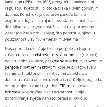
lamela na tržištu, do 160°, omogućuju maksimalnu
regulaciju svjetlosti i protoka zraka u svim godišnjim
dobima. Konstrukcija bez brtvi između lamela
osigurava dug vijek trajanja bez starenja materijala,
dok Misteral pergole postižu visoku otpornost na
vjetar (do 200 km/h) i snijeg, što potvrđuje njihovu
pouzdanost u svim vremenskim uvjetima.
Naša ponuda uključuje fiksne pergole za trajnu
zaštitu terase,
nadstrešnice za automobile
(carport),
nadstrešnice za ulaze,
pergole sa staklenim krovom
te
pergole s platnenim krovom
, koje se prilagođavaju
raznim arhitektonskim zahtjevima objekta. Za
dodatnu zaštitu od sunca, vjetra i znatiželjnih pogleda,
omogućujemo vam i ugradnju
ZIP rolo
sjenila i
brisoleja
, koji pružaju veću privatnost i bolje
kontroliranje svjetla na vašoj terasi ili balkonu.