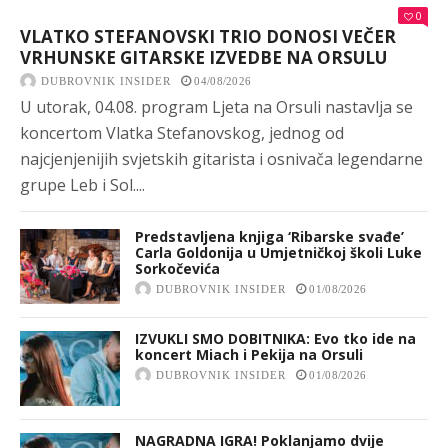
0
VLATKO STEFANOVSKI TRIO DONOSI VEČER
VRHUNSKE GITARSKE IZVEDBE NA ORSULU
DUBROVNIK INSIDER
04/08/2026
U utorak, 04.08. program Ljeta na Orsuli nastavlja se
koncertom Vlatka Stefanovskog, jednog od
najcjenjenijih svjetskih gitarista i osnivača legendarne
grupe Leb i Sol....
Predstavljena knjiga ‘Ribarske svađe’
Carla Goldonija u Umjetničkoj školi Luke
Sorkočevića
DUBROVNIK INSIDER
01/08/2026
IZVUKLI SMO DOBITNIKA: Evo tko ide na
koncert Miach i Pekija na Orsuli
DUBROVNIK INSIDER
01/08/2026
NAGRADNA IGRA! Poklanjamo dvije