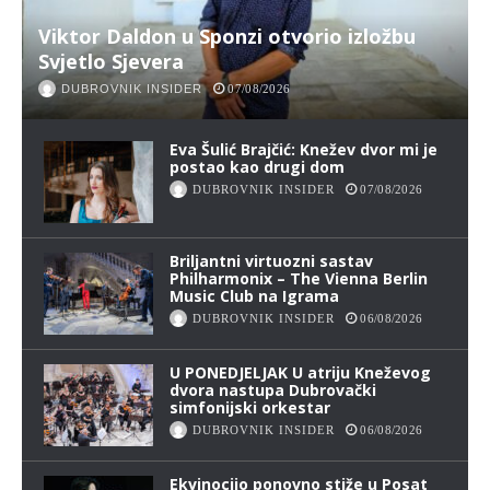
Viktor Daldon u Sponzi otvorio izložbu
Svjetlo Sjevera
DUBROVNIK INSIDER
07/08/2026
Eva Šulić Brajčić: Knežev dvor mi je
postao kao drugi dom
DUBROVNIK INSIDER
07/08/2026
Briljantni virtuozni sastav
Philharmonix – The Vienna Berlin
Music Club na Igrama
DUBROVNIK INSIDER
06/08/2026
U PONEDJELJAK U atriju Kneževog
dvora nastupa Dubrovački
simfonijski orkestar
DUBROVNIK INSIDER
06/08/2026
Ekvinocijo ponovno stiže u Posat