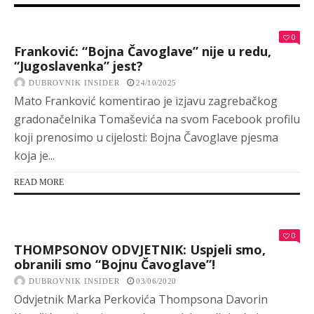
0
Franković: “Bojna Čavoglave” nije u redu,
“Jugoslavenka” jest?
DUBROVNIK INSIDER
24/10/2025
Mato Franković komentirao je izjavu zagrebačkog
gradonačelnika Tomaševića na svom Facebook profilu
koji prenosimo u cijelosti: Bojna Čavoglave pjesma
koja je...
READ MORE
0
THOMPSONOV ODVJETNIK: Uspjeli smo,
obranili smo “Bojnu Čavoglave”!
DUBROVNIK INSIDER
03/06/2020
Odvjetnik Marka Perkovića Thompsona Davorin