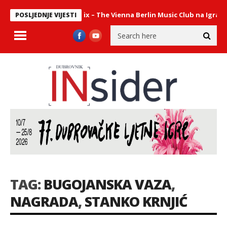
ni sastav Philharmonix – The Vienna Berlin Music Club na Igrama
POSLJEDNJE VIJESTI
TAG:
BUGOJANSKA VAZA
,
NAGRADA
,
STANKO KRNJIĆ