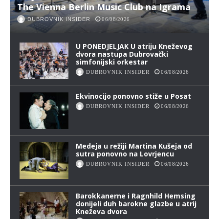
The Vienna Berlin Music Club na Igrama
DUBROVNIK INSIDER
06/08/2026
U PONEDJELJAK U atriju Kneževog
dvora nastupa Dubrovački
simfonijski orkestar
DUBROVNIK INSIDER
06/08/2026
Ekvinocijo ponovno stiže u Posat
DUBROVNIK INSIDER
06/08/2026
Medeja u režiji Martina Kušeja od
sutra ponovno na Lovrjencu
DUBROVNIK INSIDER
06/08/2026
Barokkanerne i Ragnhild Hemsing
donijeli duh barokne glazbe u atrij
Kneževa dvora