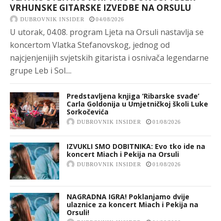
VRHUNSKE GITARSKE IZVEDBE NA ORSULU
DUBROVNIK INSIDER
04/08/2026
U utorak, 04.08. program Ljeta na Orsuli nastavlja se
koncertom Vlatka Stefanovskog, jednog od
najcjenjenijih svjetskih gitarista i osnivača legendarne
grupe Leb i Sol....
Predstavljena knjiga ‘Ribarske svađe’
Carla Goldonija u Umjetničkoj školi Luke
Sorkočevića
DUBROVNIK INSIDER
01/08/2026
IZVUKLI SMO DOBITNIKA: Evo tko ide na
koncert Miach i Pekija na Orsuli
DUBROVNIK INSIDER
01/08/2026
NAGRADNA IGRA! Poklanjamo dvije
ulaznice za koncert Miach i Pekija na
Orsuli!