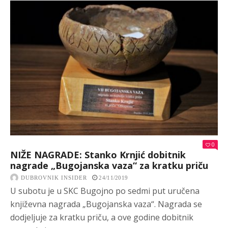
0
NIŽE NAGRADE: Stanko Krnjić dobitnik
nagrade „Bugojanska vaza“ za kratku priču
DUBROVNIK INSIDER
24/11/2019
U subotu je u SKC Bugojno po sedmi put uručena
književna nagrada „Bugojanska vaza“. Nagrada se
dodjeljuje za kratku priču, a ove godine dobitnik