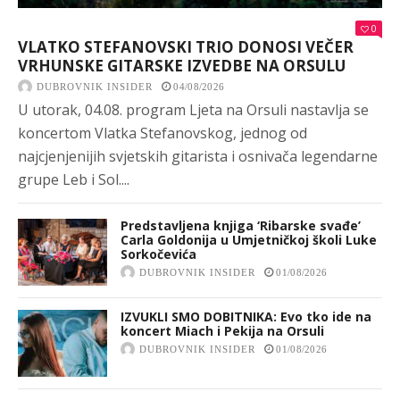
0
VLATKO STEFANOVSKI TRIO DONOSI VEČER
VRHUNSKE GITARSKE IZVEDBE NA ORSULU
DUBROVNIK INSIDER
04/08/2026
U utorak, 04.08. program Ljeta na Orsuli nastavlja se
koncertom Vlatka Stefanovskog, jednog od
najcjenjenijih svjetskih gitarista i osnivača legendarne
grupe Leb i Sol....
Predstavljena knjiga ‘Ribarske svađe’
Carla Goldonija u Umjetničkoj školi Luke
Sorkočevića
DUBROVNIK INSIDER
01/08/2026
IZVUKLI SMO DOBITNIKA: Evo tko ide na
koncert Miach i Pekija na Orsuli
DUBROVNIK INSIDER
01/08/2026