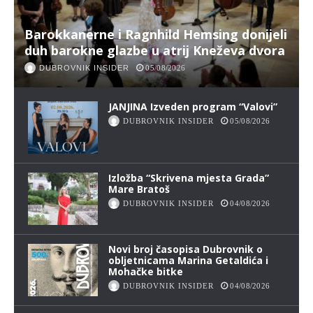
Barokkanerne i Ragnhild Hemsing donijeli
duh barokne glazbe u atrij Kneževa dvora
DUBROVNIK INSIDER
05/08/2026
JANJINA Izveden program “Valovi”
DUBROVNIK INSIDER
05/08/2026
Izložba “Skrivena mjesta Grada”
Mare Bratoš
DUBROVNIK INSIDER
04/08/2026
Novi broj časopisa Dubrovnik o
obljetnicama Marina Getaldića i
Mohačke bitke
DUBROVNIK INSIDER
04/08/2026