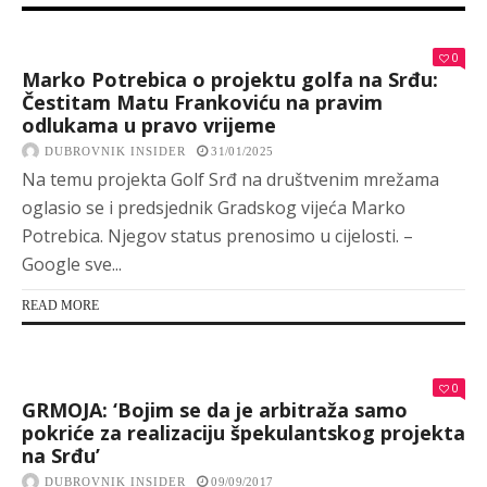
0
Marko Potrebica o projektu golfa na Srđu:
Čestitam Matu Frankoviću na pravim
odlukama u pravo vrijeme
DUBROVNIK INSIDER
31/01/2025
Na temu projekta Golf Srđ na društvenim mrežama
oglasio se i predsjednik Gradskog vijeća Marko
Potrebica. Njegov status prenosimo u cijelosti. –
Google sve...
READ MORE
0
GRMOJA: ‘Bojim se da je arbitraža samo
pokriće za realizaciju špekulantskog projekta
na Srđu’
DUBROVNIK INSIDER
09/09/2017