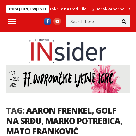
KA/Dvije djevojke mokrile nasred Pila!
Barokkanerne i Ragnhild
POSLJEDNJE VIJESTI
TAG:
AARON FRENKEL
,
GOLF
NA SRĐU
,
MARKO POTREBICA
,
MATO FRANKOVIĆ