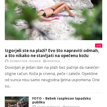
0
Izgorjeli ste na plaži? Evo što napraviti odmah,
a što nikako ne stavljati na opečenu kožu
DUBROVNIK INSIDER
08/08/2026
Dovoljan je jedan dan na plaži bez pažnje da navečer-
stigne račun. Koža je crvena, peče i zateže. Opekline
od sunca nisu samo neugodna ljetna uspomena. One
su...
FOTO – Bebek rasplesao lapadsku
publiku
MARO BOŠNJAK
08/08/2026