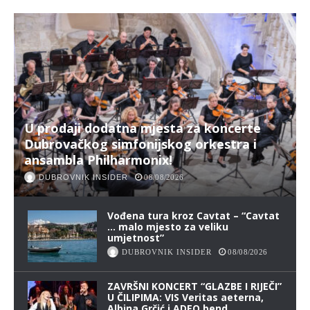
U prodaji dodatna mjesta za koncerte
Dubrovačkog simfonijskog orkestra i
ansambla Philharmonix!
DUBROVNIK INSIDER
08/08/2026
Vođena tura kroz Cavtat – “Cavtat
… malo mjesto za veliku
umjetnost”
DUBROVNIK INSIDER
08/08/2026
ZAVRŠNI KONCERT “GLAZBE I RIJEČI”
U ČILIPIMA: VIS Veritas aeterna,
Albina Grčić i ADEO bend