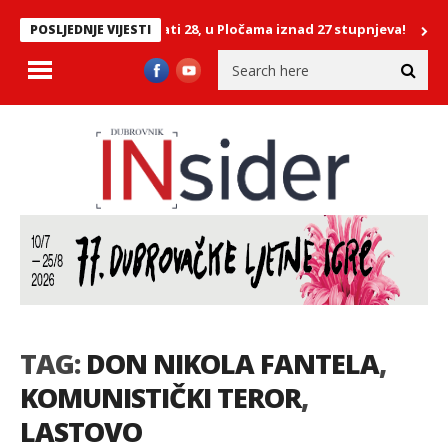
: Na Lastovu već u 7 sati 28, u Pločama iznad 27 stupnjeva!
FOTO/ 
POSLJEDNJE VIJESTI
TAG:
DON NIKOLA FANTELA
,
KOMUNISTIČKI TEROR
,
LASTOVO