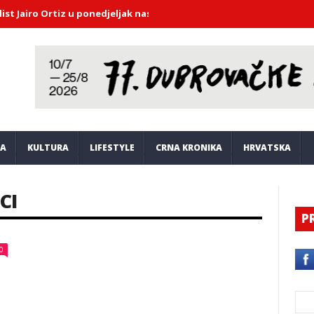
ro Ortiz u ponedjeljak nastupa u Saloči od zrcala
DHMZ upozorava
JA
KULTURA
LIFESTYLE
CRNA KRONIKA
HRVATSKA
CI
P
0