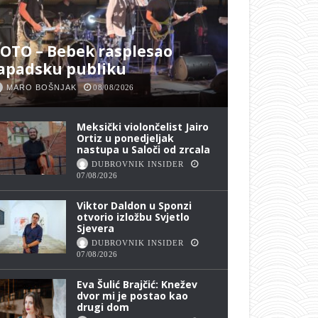
OTO – Bebek rasplesao
apadsku publiku
MARO BOŠNJAK
08/08/2026
Meksički violončelist Jairo
Ortiz u ponedjeljak
nastupa u Saloči od zrcala
DUBROVNIK INSIDER
07/08/2026
Viktor Daldon u Sponzi
otvorio izložbu Svjetlo
Sjevera
DUBROVNIK INSIDER
07/08/2026
Eva Šulić Brajčić: Knežev
dvor mi je postao kao
drugi dom