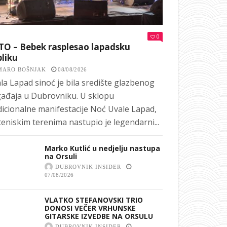
0
TO – Bebek rasplesao lapadsku
liku
MARO BOŠNJAK
08/08/2026
la Lapad sinoć je bila središte glazbenog
ađaja u Dubrovniku. U sklopu
dicionalne manifestacije Noć Uvale Lapad,
teniskim terenima nastupio je legendarni...
Marko Kutlić u nedjelju nastupa
na Orsuli
DUBROVNIK INSIDER
07/08/2026
VLATKO STEFANOVSKI TRIO
DONOSI VEČER VRHUNSKE
GITARSKE IZVEDBE NA ORSULU
DUBROVNIK INSIDER