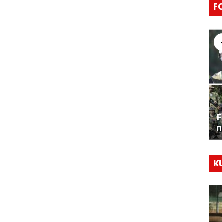
F
F
n
K