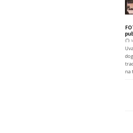
FO
pub
Uva
dog
tra
na 