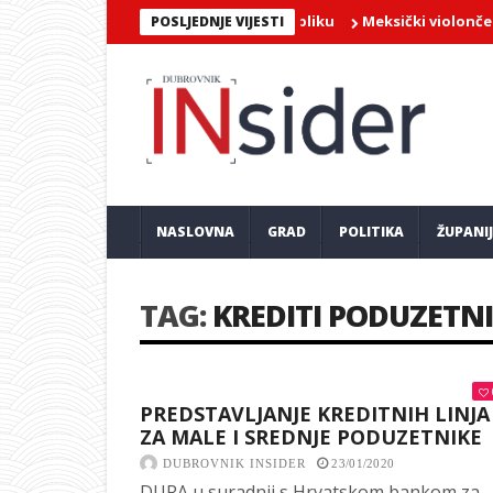
Meksički violončelist Jai
POSLJEDNJE VIJESTI
NASLOVNA
GRAD
POLITIKA
ŽUPANI
TAG:
KREDITI PODUZETNI
PREDSTAVLJANJE KREDITNIH LINJA
ZA MALE I SREDNJE PODUZETNIKE
DUBROVNIK INSIDER
23/01/2020
DURA u suradnji s Hrvatskom bankom za