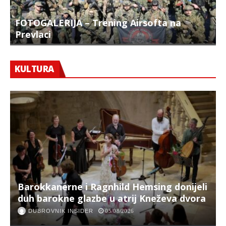
FOTOGALERIJA – Trening Airsofta na
Prevlaci
F
KULTURA
Barokkanerne i Ragnhild Hemsing donijeli
duh barokne glazbe u atrij Kneževa dvora
DUBROVNIK INSIDER
05/08/2026