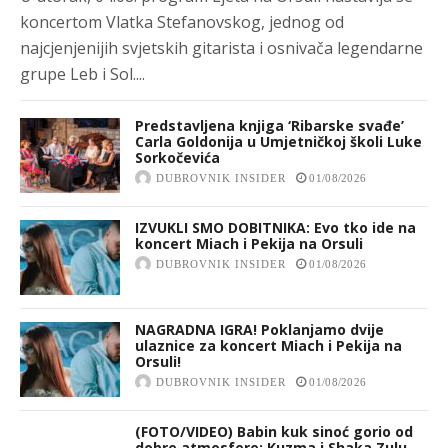
koncertom Vlatka Stefanovskog, jednog od
najcjenjenijih svjetskih gitarista i osnivača legendarne
grupe Leb i Sol....
Predstavljena knjiga ‘Ribarske svađe’
Carla Goldonija u Umjetničkoj školi Luke
Sorkočevića
DUBROVNIK INSIDER
01/08/2026
IZVUKLI SMO DOBITNIKA: Evo tko ide na
koncert Miach i Pekija na Orsuli
DUBROVNIK INSIDER
01/08/2026
NAGRADNA IGRA! Poklanjamo dvije
ulaznice za koncert Miach i Pekija na
Orsuli!
DUBROVNIK INSIDER
01/08/2026
(FOTO/VIDEO) Babin kuk sinoć gorio od
dobre atmosfere: Kuzma i Shaka Zulu