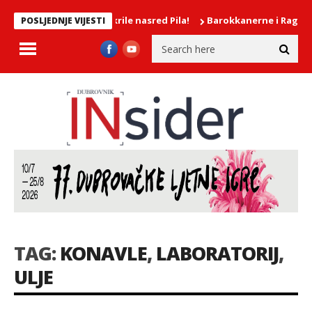
vije djevojke mokrile nasred Pila!
Barokkanerne i Ragnhild He
POSLJEDNJE VIJESTI
TAG:
KONAVLE
,
LABORATORIJ
,
ULJE