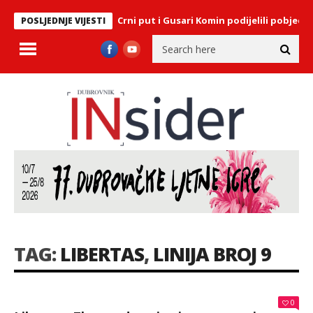
nica Maratona lađa: Crni put i Gusari Komin podijelili pobjedu
S
POSLJEDNJE VIJESTI
TAG:
LIBERTAS
,
LINIJA BROJ 9
0