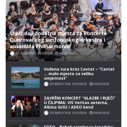
U prodaji dodatna mjesta za koncerte
Dubrovačkog simfonijskog orkestra i
ansambla Philharmonix!
DUBROVNIK INSIDER
08/08/2026
Vođena tura kroz Cavtat – “Cavtat
… malo mjesto za veliku
umjetnost”
DUBROVNIK INSIDER
08/08/2026
ZAVRŠNI KONCERT “GLAZBE I RIJEČI”
U ČILIPIMA: VIS Veritas aeterna,
Albina Grčić i ADEO bend
DUBROVNIK INSIDER
08/08/2026
FOTO – Bebek rasplesao lapadsku