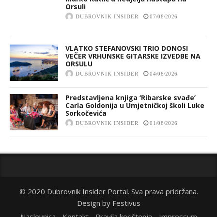
Orsuli
DUBROVNIK INSIDER
07/08/2026
VLATKO STEFANOVSKI TRIO DONOSI
VEČER VRHUNSKE GITARSKE IZVEDBE NA
ORSULU
DUBROVNIK INSIDER
04/08/2026
Predstavljena knjiga ‘Ribarske svađe’
Carla Goldonija u Umjetničkoj školi Luke
Sorkočevića
DUBROVNIK INSIDER
01/08/2026
© 2020 Dubrovnik Insider Portal. Sva prava pridržana.
Design by
Festivus
Naslovnica
Kontakt
Pravila korištenja
Impressum