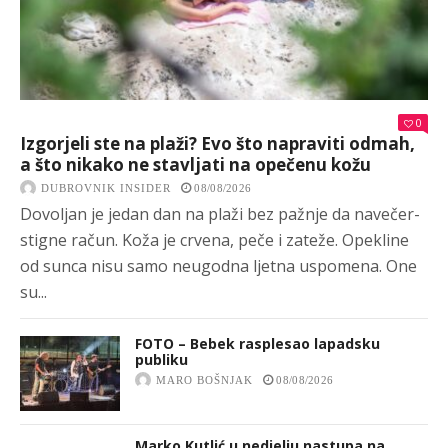
0
Izgorjeli ste na plaži? Evo što napraviti odmah,
a što nikako ne stavljati na opečenu kožu
DUBROVNIK INSIDER
08/08/2026
Dovoljan je jedan dan na plaži bez pažnje da navečer-
stigne račun. Koža je crvena, peče i zateže. Opekline
od sunca nisu samo neugodna ljetna uspomena. One
su...
FOTO – Bebek rasplesao lapadsku
publiku
MARO BOŠNJAK
08/08/2026
Marko Kutlić u nedjelju nastupa na