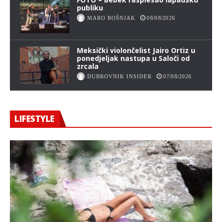
publiku
MARO BOŠNJAK
08/08/2026
Meksički violončelist Jairo Ortiz u
ponedjeljak nastupa u Saloči od
zrcala
DUBROVNIK INSIDER
07/08/2026
LIFESTYLE