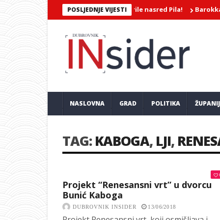
ATNA SNIMKA/Dvije djevojke mokrile nasred Pila!
Barokkanerne i
POSLJEDNJE VIJESTI
NASLOVNA
GRAD
POLITIKA
ŽUPANI
TAG:
KABOGA
,
LJI
,
RENES
Projekt “Renesansni vrt” u dvorcu
Bunić Kaboga
DUBROVNIK INSIDER
13/06/2018
Projekt Renesansni vrt, koji osmišljava i