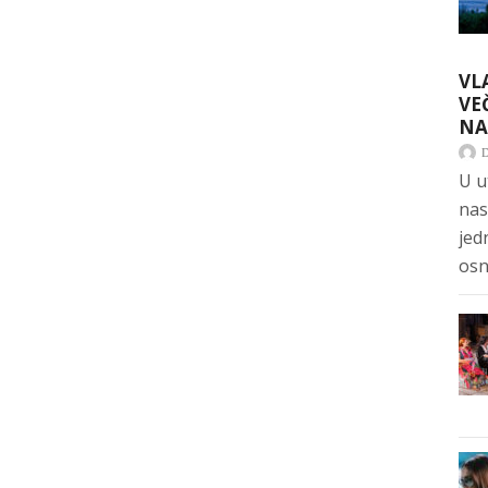
VL
VE
NA
U u
nas
jed
osn