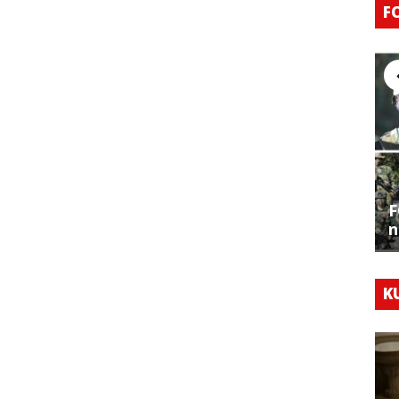
F
F
n
K