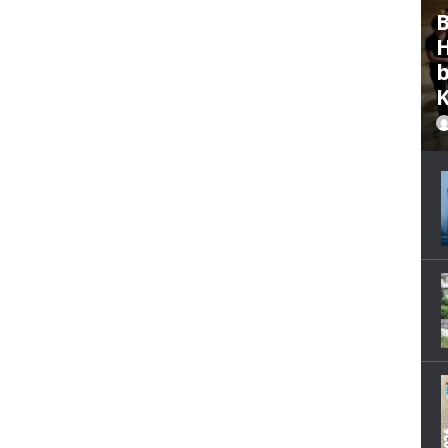
B
H
b