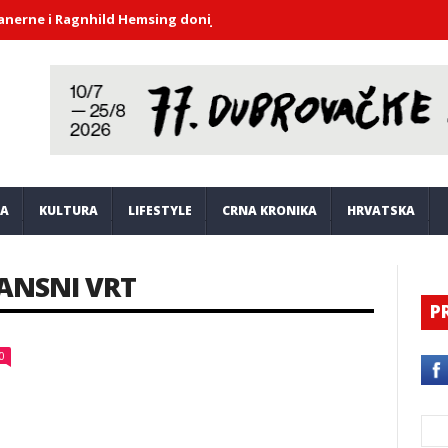
 Ragnhild Hemsing donijeli duh barokne glazbe u atrij Kneževa dv
JA
KULTURA
LIFESTYLE
CRNA KRONIKA
HRVATSKA
ANSNI VRT
P
0