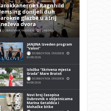
arokkanerne i Ragnhild
emsing donijeli duh
arokne glazbe u atrij
Kneževa dvora
DUBROVNIK INSIDER
05/08/2026
JANJINA Izveden program
“Valovi”
DUBROVNIK INSIDER
05/08/2026
Izložba “Skrivena mjesta
Grada” Mare Bratoš
DUBROVNIK INSIDER
04/08/2026
Novi broj časopisa
Dubrovnik o obljetnicama
Marina Getaldića i
Mohačke bitke