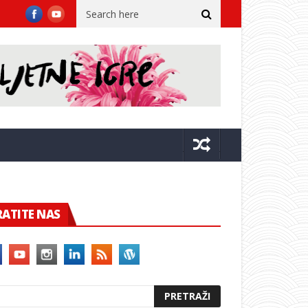
ora
Župan sa suradnicima u Kninu na 31. obljetnici VRO Oluja i p
RATITE NAS