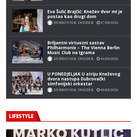
Eva Šulić Brajčić: Knežev dvor mi je
postao kao drugi dom
DUBROVNIK INSIDER
07/08/2026
Briljantni virtuozni sastav
Philharmonix – The Vienna Berlin
Music Club na Igrama
DUBROVNIK INSIDER
06/08/2026
U PONEDJELJAK U atriju Kneževog
dvora nastupa Dubrovački
simfonijski orkestar
DUBROVNIK INSIDER
06/08/2026
LIFESTYLE