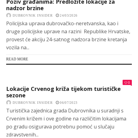
Poziv građanima: Predložite lokacije za
nadzor brzine
DUBROVNIK INSIDER
24/03/2026
Policijska uprava dubrovačko-neretvanska, kao i
druge policijske uprave na razini Republike Hrvatske,
provest će akciju 24-satnog nadzora brzine kretanja
vozila na...
READ MORE
0
Lokacije Crvenog križa tijekom turističke
sezone
DUBROVNIK INSIDER
06/07/2023
Turistička zajednica grada Dubrovnika u suradnji s
Crvenim križem i ove godine na različitim lokacijama
po gradu osigurava potrebnu pomoć u slučaju
zdravstvenih...