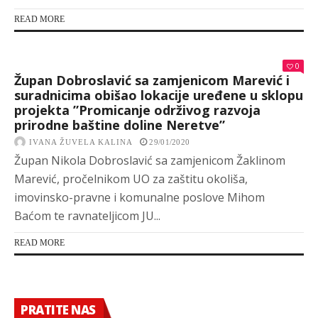
READ MORE
0
Župan Dobroslavić sa zamjenicom Marević i
suradnicima obišao lokacije uređene u sklopu
projekta ”Promicanje održivog razvoja
prirodne baštine doline Neretve”
IVANA ŽUVELA KALINA
29/01/2020
Župan Nikola Dobroslavić sa zamjenicom Žaklinom
Marević, pročelnikom UO za zaštitu okoliša,
imovinsko-pravne i komunalne poslove Mihom
Baćom te ravnateljicom JU...
READ MORE
PRATITE NAS